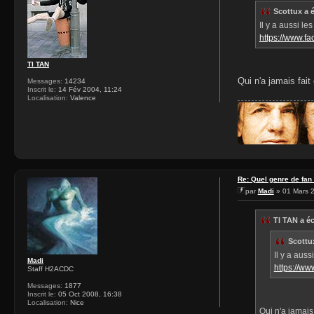
Scottux a é
Il y a aussi le
https://www.f
TI TAN
Qui n'a jamais fait
Messages:
14234
Inscrit le:
14 Fév 2004, 11:24
Localisation:
Valence
Re: Quel genre de fan
par
Madi
» 01 Mars 2
TI TAN a éc
Scottux
Il y a auss
Madi
https://w
Staff H2ACDC
Messages:
1877
Inscrit le:
05 Oct 2008, 16:38
Localisation:
Nice
Qui n'a jamais 