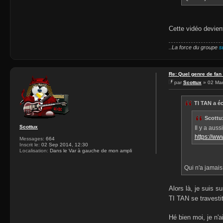
Cette vidéo devien
..La force du groupe
s
Re: Quel genre de fan
par
Scottux
» 02 Mar
TI TAN a éc
Scottux
Scottux
Il y a auss
https://w
Messages:
664
Inscrit le:
02 Sep 2014, 12:30
Localisation:
Dans le Var à gauche de mon ampli
Qui n'a jamais 
Alors là, je suis s
TI TAN se travesti
Hé bien moi, je n'a