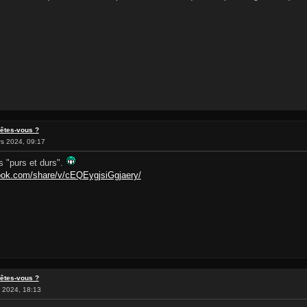
 êtes-vous ?
s 2024, 09:17
ns "purs et durs".
ook.com/share/v/cEQEygjsiGgjaery/
 êtes-vous ?
 2024, 18:13