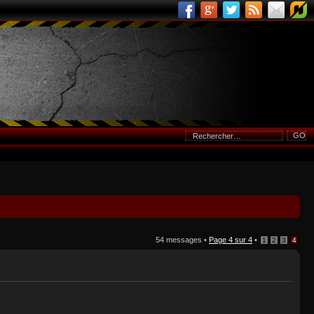
54 messages •
Page
4
sur
4
•
1
2
3
4