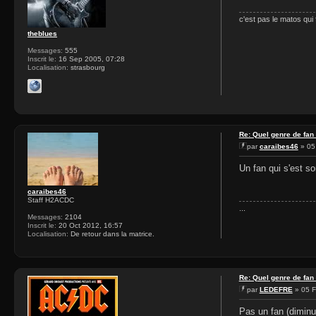
c'est pas le matos qui fa
theblues
Messages:
555
Inscrit le:
16 Sep 2005, 07:28
Localisation:
strasbourg
Re: Quel genre de fan
par
caraibes46
» 05
Un fan qui s'est so
caraibes46
Staff H2ACDC
...
Messages:
2104
Inscrit le:
20 Oct 2012, 16:57
Localisation:
De retour dans la matrice.
Re: Quel genre de fan
par
LEDEFRE
» 05 F
Pas un fan (diminu