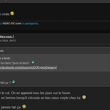
t virale
ur
H2AC-DC.com
tu partageras...
 êtes-vous ?
s 2024, 09:57
rit:
 a écrit:
i les fans "purs et durs".
ww.facebook.com/share/v/cEQEygjsiGgjaery/
fait ça ?
ur le cul. On en apprend tous les jours sur le forum.
t en femme lorsqu'il s'écoute un bon vieux vinyle chez lui.
i jamais fait ça.