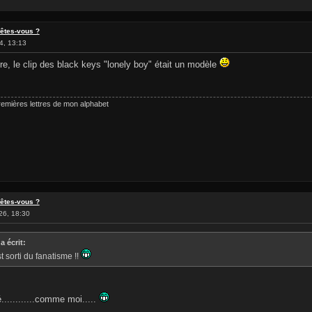
 êtes-vous ?
4, 13:13
, le clip des black keys "lonely boy" était un modèle
remières lettres de mon alphabet
 êtes-vous ?
26, 18:30
a écrit:
t sorti du fanatisme !!
...........comme moi.....