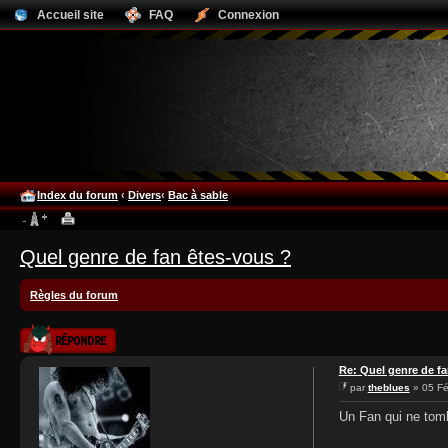
Accueil site
FAQ
Connexion
Index du forum
‹
Divers
‹
Bac à sable
Quel genre de fan êtes-vous ?
Règles du forum
Publier une
réponse
Re: Quel genre de fa
par
theblues
» 05 Fé
Un Fan qui ne tom