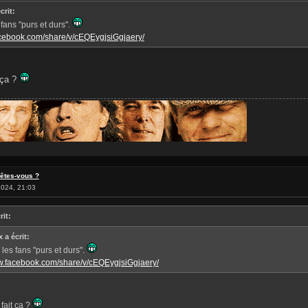
crit:
s fans "purs et durs".
acebook.com/share/v/cEQEygjsiGgjaery/
 ça ?
 êtes-vous ?
024, 21:03
rit:
 a écrit:
i les fans "purs et durs".
ww.facebook.com/share/v/cEQEygjsiGgjaery/
fait ça ?