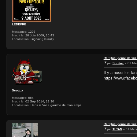
LEDEFRE
Messages:
1207
Inscrit le:
20 Juin 2009, 16:43
Localisation:
Gignac (Hérault)
Re: Quel genre de fan
par
Scottux
» 01 Mar
Il y a aussi les fa
https://www.faceb
Scottux
Messages:
664
Inscrit le:
02 Sep 2014, 12:30
Localisation:
Dans le Var à gauche de mon ampli
Re: Quel genre de fan
par
TI TAN
» 01 Mars