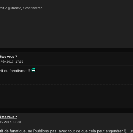
it le guitariste, c'est l'inverse .
 êtes-vous ?
 Fév 2017, 17:56
rti du fanatisme !!
 êtes-vous ?
év 2017, 19:38
tif de fanatique, ne l'oublions pas, avec tout ce que cela peut engendrer !)..