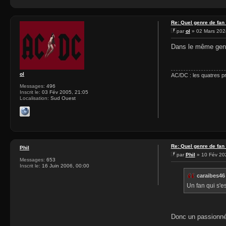
Re: Quel genre de fan
par
ol
» 02 Mars 202
Dans le même genre
ol
AC/DC : les quatres p
Messages:
496
Inscrit le:
03 Fév 2005, 21:05
Localisation:
Sud Ouest
Re: Quel genre de fan
Phil
par
Phil
» 10 Fév 20
Messages:
653
Inscrit le:
16 Juin 2006, 00:00
caraibes46 
Un fan qui s'es
Donc un passionné.