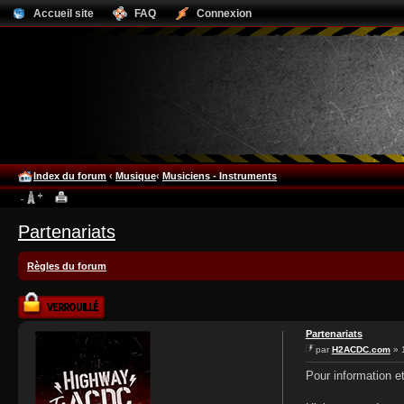
Accueil site
FAQ
Connexion
Index du forum
‹
Musique
‹
Musiciens - Instruments
Partenariats
Règles du forum
Sujet verrouillé
Partenariats
par
H2ACDC.com
» 
Pour information e