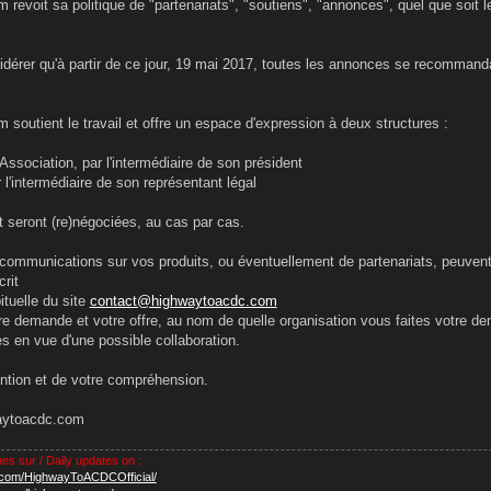
revoit sa politique de "partenariats", "soutiens", "annonces", quel que so
idérer qu'à partir de ce jour, 19 mai 2017, toutes les annonces se recomma
soutient le travail et offre un espace d'expression à deux structures :
ssociation, par l'intermédiaire de son président
r l'intermédiaire de son représentant légal
t seront (re)négociées, au cas par cas.
mmunications sur vos produits, ou éventuellement de partenariats, peuvent 
rit
ituelle du site
contact@highwaytoacdc.com
tre demande et votre offre, au nom de quelle organisation vous faites votre de
s en vue d'une possible collaboration.
ention et de votre compréhension.
aytoacdc.com
nes sur / Daily updates on :
.com/HighwayToACDCOfficial/