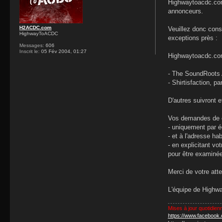
Highwaytoacdc.com 
annonceurs.
H2ACDC.com
Veuillez donc cons
HighwayToACDC
exceptions près :
Messages:
606
Inscrit le:
05 Fév 2004, 01:27
Highwaytoacdc.com 
- The SoundRoots A
- Shirtisfaction, pa
D'autres suivront e
Vos demandes de co
- uniquement par éc
- et à l'adresse hab
- en explicitant vo
pour être examinée
Merci de votre att
L'équipe de Highw
Mises à jour quotidien
https://www.facebook