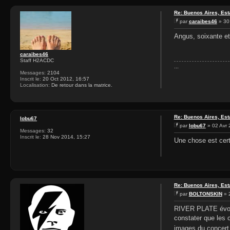
Re: Buenos Aires, Est
par
caraibes46
» 30
Angus, soixante et
caraibes46
Staff H2ACDC
...
Messages:
2104
Inscrit le:
20 Oct 2012, 16:57
Localisation:
De retour dans la matrice.
Re: Buenos Aires, Est
lobu67
par
lobu67
» 02 Avr 
Messages:
32
Inscrit le:
28 Nov 2014, 15:27
Une chose est cert
Re: Buenos Aires, Est
par
BOLTONSKIN
» 2
RIVER PLATE évoqu
constater que les 
images du concert 