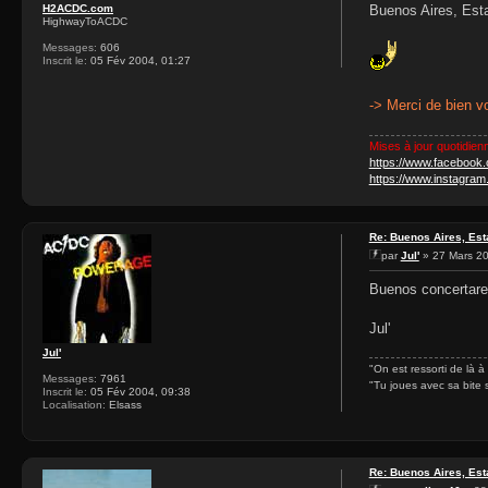
H2ACDC.com
Buenos Aires, Esta
HighwayToACDC
Messages:
606
Inscrit le:
05 Fév 2004, 01:27
-> Merci de bien vo
Mises à jour quotidien
https://www.facebook
https://www.instagra
Re: Buenos Aires, Est
par
Jul'
» 27 Mars 20
Buenos concertares
Jul'
Jul'
"On est ressorti de là à
Messages:
7961
"Tu joues avec sa bite 
Inscrit le:
05 Fév 2004, 09:38
Localisation:
Elsass
Re: Buenos Aires, Est