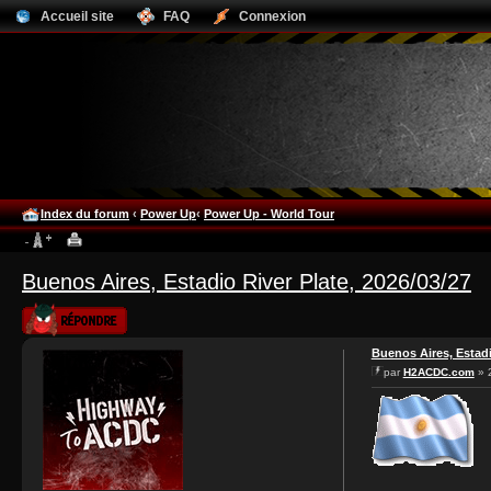
Accueil site
FAQ
Connexion
Index du forum
‹
Power Up
‹
Power Up - World Tour
Buenos Aires, Estadio River Plate, 2026/03/27
Publier une
réponse
Buenos Aires, Estadi
par
H2ACDC.com
» 