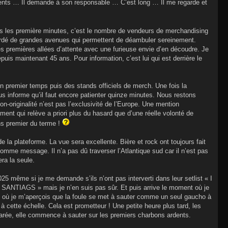
uments … Il demande à son responsable … C’est long … Il me regarde et
ès les première minutes, c’est le nombre de vendeurs de merchandising
t bordé de grandes avenues qui permettent de déambuler sereinement.
es premières allées d’attente avec une furieuse envie d’en découdre. Je
puis maintenant 45 ans. Pour information, c’est lui qui est derrière le
n premier temps puis des stands officiels de merch. Une fois la
us informe qu’il faut encore patienter quinze minutes. Nous restons
n-originalité n’est pas l’exclusivité de l’Europe. Une mention
ment qui relève a priori plus du hasard que d’une réelle volonté de
ns premier du terme !
la plateforme. La vue sera excellente. Bière et rock ont toujours fait
omme message. Il n’a pas dû traverser l’Atlantique sud car il n’est pas
ra la seule.
même si je me demande s’ils n’ont pas interverti dans leur setlist « I
 » mais je n’en suis pas sûr. Et puis arrive le moment où je
i où je m’aperçois que la foule se met à sauter comme un seul gaucho à
 à cette échelle. Cela est prometteur ! Une petite heure plus tard, les
parée, elle commence à sauter sur les premiers charbons ardents.