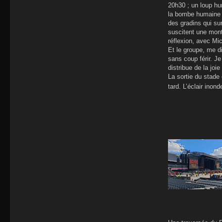
20h30 ; un loup hur
la bombe humaine bl
des gradins qui s
suscitent une monté
réflexion, avec Mi
Et le groupe, me di
sans coup férir. Je
distribue de la joi
La sortie du stade 
tard. L’éclair inond