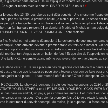
, le guichetier parle anglais. Je lui explique et montre les copies des doc
 Je signe et repars avec le sourire. RIVER PLATE, à nous !
sur le coup des 13h30. Les abords sont déjà bouclés. Une chose me frappe d
e n’en ai pas vu 50 dans la première heure, je n’en ai pas vu un. Le stade es
ne peut plus tranquille même si plusieurs dizaines de fans remplissent déjà l
ert, un fan français rencontré l’an dernier à Madrid et Michel, un fan belge de
ur THUNDERSTRUCK – LIVE AT DONINGTON – côté Malcolm.
la file. Michel et moi partons déambuler à la recherche de quoi manger dans u
ccomplie, nous arrivons devant le premier stand en train de s’installer. On no
nt le shop et constatons – mais sans réelle surprise – que la mocheté et la no
elui représentant Angus avec un ballon de foot ! Et que dire de l’approvisionne
t. Une taille XXL ne semble quand même pas relever de l’extraordinaire, au se
 le stade vers 16h. Je suis placé en bas de gradins côté Malcolm à hauteur de 
t cas, c’est ce que la sagesse populaire a toujours cru bon de faire passer c
on godet à sa place … Il faut rester à côté du bar ! C’est la déception. Ce se
RECKLESS. Le show est identique à celui des legs européens de 2024 et 2025 
ATE YOUR MOTHER » et « LET ME KICK YOUR BOLLOCKS WITH MY SANTIAGS
uis pas dans un endroit, un pays, pas comme les autres. Cet instant est celu
américanos-grinchesques. C’est bien la première fois où je vois réagir le public
avec le sentiment du devoir accompli, du moins, je le suppose. La fosse est 