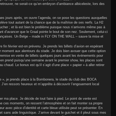
retrouver, ne serait-ce qu’en embryon d’ambiance albiceleste, lors des
s jours après, on ouvre l’agenda, on se pose les questions auxquelles
elève tout autant de la chance que de la maîtrise de ses nerfs. La H2
toucher ; et là est bien le problème puisque nous n’arrivons même pas à
t d’avancer que le Graal pointe le bout de son nez. Seulement, celui-ci
s françaises. Un Belge – made in FLY ON THE WALL – sauve la mise et
e fin février est-on prévenu. Je prends les billets d’avion en espérant
r moment aux alentours du stade. Je dois bien avouer que cette option
 remise en vente de billets quelques jours avant les événements pour
m’en prend puisqu’une semaine avant le premier show, les places sont
chaud. Le bonus est qu’il s’agit d’une place « papier » à aller retirer
ance », je prends place à la Bombonera, le stade du club des BOCA
e. J’en ressors heureux et m’apprête à découvrir l’engouement local
her ma place. Je décide de tout faire à pied. Le point de vente est
aime ces moments, on ressent l’atmosphère et on fait monter sa propre
eur avec pièce d’identité et carte bleue utilisée peut se présenter. En
 et sans aide linguistique. J’arrive devant le guichet et il pleut sous mes