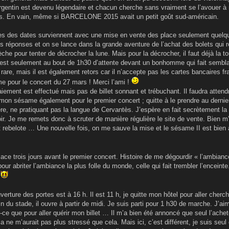
argentin est devenu légendaire et chacun cherche sans vraiment se l’avouer à 
s. En vain, même si BARCELONE 2015 avait un petit goût sud-américain.
 des dates surviennent avec une mise en vente des place seulement quelque
s réponses et on se lance dans la grande aventure de l’achat des bolets qui r
che pour tenter de décrocher la lune. Mais pour la décrocher, il faut déjà la 
est seulement au bout de 1h30 d’attente devant un bonhomme qui fait semblan
rare, mais il est également retors car il n’accepte pas les cartes bancaire
 pour le concert du 27 mars ! Merci l’ami !
iement est effectué mais pas de billet sonnant et trébuchant. Il faudra attendr
mon sésame également pour le premier concert ; quitte à le prendre au dernie
e, ne pratiquant pas la langue de Cervantès. J’espère en fait secrètement la
oir. Je me remets donc à scruter de manière régulière le site de vente. Bien 
rebelote … Une nouvelle fois, on me sauve la mise et le sésame II est bien au 
place trois jours avant le premier concert. Histoire de me dégourdir « l’ambi
r abriter l’ambiance la plus folle du monde, celle qui fait trembler l’enceint
.
verture des portes est à 16 h. Il est 11 h, je quitte mon hôtel pour aller cherc
n du stade, il ouvre à partir de midi. Je suis parti pour 1 h30 de marche. J’
-ce que pour aller quérir mon billet … Il m’a bien été annoncé que seul l’achet
la ne m’aurait pas plus stressé que cela. Mais ici, c’est différent, je suis seul