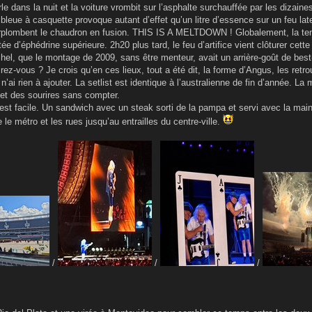
le dans la nuit et la voiture vrombit sur l’asphalte surchauffée par les dizaines
eue à casquette provoque autant d’effet qu’un litre d’essence sur un feu laten
urplombent le chaudron en fusion. THIS IS A MELTDOWN ! Globalement, la ten
e d’éphédrine supérieure. 2h20 plus tard, le feu d’artifice vient clôturer cett
chel, que le montage de 2009, sans être menteur, avait un arrière-goût de best
rez-vous ? Je crois qu’en ces lieux, tout a été dit, la forme d’Angus, les retrou
 n’ai rien à ajouter. La setlist est identique à l’australienne de fin d’année. 
e et des sourires sans compter.
est facile. Un sandwich avec un steak sorti de la pampa et servi avec la main 
e le métro et les rues jusqu’au entrailles du centre-ville.
/
/
/