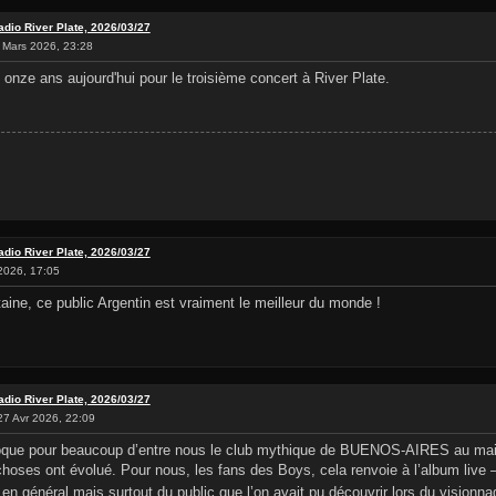
adio River Plate, 2026/03/27
 Mars 2026, 23:28
 onze ans aujourd'hui pour le troisième concert à River Plate.
adio River Plate, 2026/03/27
2026, 17:05
aine, ce public Argentin est vraiment le meilleur du monde !
adio River Plate, 2026/03/27
7 Avr 2026, 22:09
e pour beaucoup d’entre nous le club mythique de BUENOS-AIRES au maillot
choses ont évolué. Pour nous, les fans des Boys, cela renvoie à l’album live
en général mais surtout du public que l’on avait pu découvrir lors du visionn