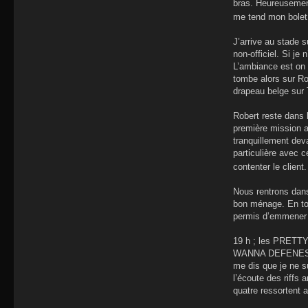
bras. Heureusement
me tend mon bolet.
J’arrive au stade 
non-officiel. Si j
L’ambiance est on 
tombe alors sur Rob
drapeau belge s
Robert reste dans 
première mission a
tranquillement deva
particulière avec c
contenter le clien
Nous rentrons dans
bon ménage. En tou
permis d’emmener s
19 h ; les PRETTY 
WANNA DEFENESTR
me dis que je ne s
l’écoute des riffs 
quatre ressortent 