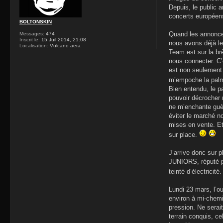
Depuis, le public 
concerts européen
BOLTONSKIN
Quand les annonces
Messages:
474
Inscrit le:
15 Juil 2014, 21:08
nous avons déjà le
Localisation:
Vulcano aera
Team est sur la brè
nous connecter. C’
est non seulement 
m’empoche la palme
Bien entendu, le pa
pouvoir décrocher 
ne m’enchante guèr
éviter le marché n
mises en vente. Et 
sur place.
J’arrive donc sur 
JUNIORS, réputé pou
teinté d’électricité
Lundi 23 mars, l’ou
environ à mi-chemi
pression. Ne serait
terrain conquis, ce