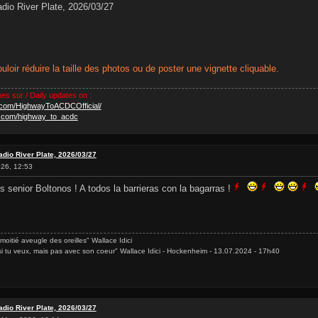
dio River Plate, 2026/03/27
uloir réduire la taille des photos ou de poster une vignette cliquable.
nes sur / Daily updates on :
.com/HighwayToACDCOfficial/
m.com/highway_to_acdc
adio River Plate, 2026/03/27
26, 12:53
 senior Boltonos ! A todos la barrieras con la bagarras !
 moitié aveugle des oreilles" Wallace Idici
si tu veux, mais pas avec son coeur" Wallace Idici - Hockenheim - 13.07.2024 - 17h40
adio River Plate, 2026/03/27