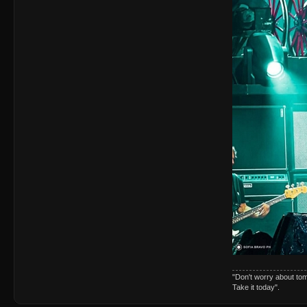
"Don't worry about to
Take it today".