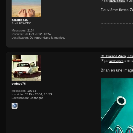
par
caraibes46
» 28
Deuxième fiesta 
caraibes46
Staff H2ACDC
...
Messages:
2104
Inscrit le:
20 Oct 2012, 16:57
Localisation:
De retour dans la matrice.
Re: Buenos Aires, Est
par
sydney76
» 30 M
Brian en une ima
sydney76
Messages:
10934
Inscrit le:
05 Fév 2004, 10:53
Localisation:
Besançon