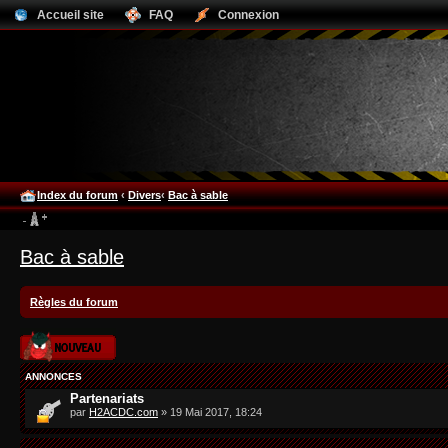
Accueil site
FAQ
Connexion
Index du forum
‹
Divers
‹
Bac à sable
Bac à sable
Règles du forum
Publier un nouveau
sujet
ANNONCES
Partenariats
par
H2ACDC.com
» 19 Mai 2017, 18:24