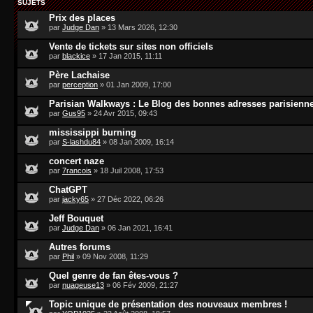
SUJETS
Prix des places
par
Judge Dan
» 13 Mars 2026, 12:30
Vente de tickets sur sites non officiels
par
blackice
» 17 Jan 2015, 11:11
Père Lachaise
par
perception
» 01 Jan 2009, 17:00
Parisian Walkways : Le Blog des bonnes adresses parisienn
par
Gus95
» 24 Avr 2015, 09:43
mississippi burning
par
S-lashdu84
» 08 Jan 2009, 16:14
concert naze
par
7rancois
» 18 Juil 2008, 17:53
ChatGPT
par
jacky65
» 27 Déc 2022, 06:26
Jeff Bouquet
par
Judge Dan
» 06 Jan 2021, 16:41
Autres forums
par
Phil
» 09 Nov 2008, 11:29
Quel genre de fan êtes-vous ?
par
nuageuse13
» 06 Fév 2009, 21:27
Topic unique de présentation des nouveaux membres !