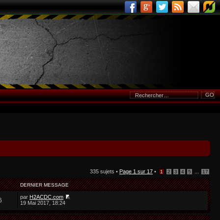
335 sujets •
Page
1
sur
17
•
...
1
2
3
4
5
17
DERNIER MESSAGE
par
H2ACDC.com
6
19 Mai 2017, 18:24