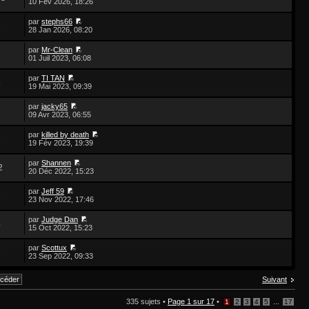
10 Fév 2026, 18:26
par
stephs66
6
28 Jan 2026, 08:20
par
Mr-Clean
1
01 Juil 2023, 06:08
par
TI TAN
5
19 Mai 2023, 09:39
par
jacky65
6
09 Avr 2023, 06:55
par
killed by death
2
19 Fév 2023, 19:39
par
Shannen
2
20 Déc 2022, 15:23
par
Jeff 59
3
23 Nov 2022, 17:46
par
Judge Dan
4
15 Oct 2022, 15:23
par
Scottux
3
23 Sep 2022, 09:33
Suivant
335 sujets •
Page
1
sur
17
•
...
1
2
3
4
5
17