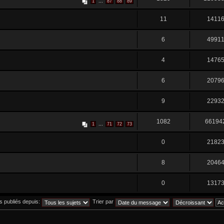
...
1
87
88
89
11
1411
6
4991
4
1476
6
2079
9
2293
1082
66194
...
1
71
72
73
0
2182
8
2046
0
1317
ts publiés depuis:
Trier par