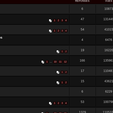
RÉPONSES
VUES
6
1087
47
13144
1
2
3
4
54
4101
1
2
3
4
es
4
6476
19
1622
1
2
166
13596
...
1
10
11
12
17
11048
1
2
15
4362
1
2
6
6229
53
10079
1
2
3
4
1329
11053