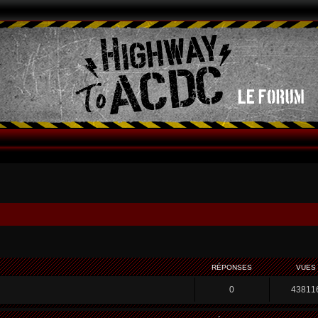
RÉPONSES
VUES
0
43811