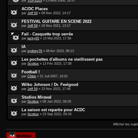
par
YOP1025
» 23 Août 2008, 18:57
AC/DC Places
par
Jeff 59
» 08 Nov 2022, 14:17
FESTIVAL GUITARE EN SCENE 2022
par
Jeff 59
» 19 Nov 2021, 13:17
Fail - Casquette trop serrée
par
jacky65
» 13 Mai 2023, 17:36
IA
par
sydney76
» 08 Avr 2023, 08:13
Les pochettes d'albums ne vieillissent pas
par
Scottux
» 13 Fév 2023, 17:38
Football !
par
Chips
» 21 Juil 2007, 10:01
Wilko Johnson / Dr. Feelgood
par
Jeff 59
» 23 Nov 2022, 17:46
Studios Miraval
par
Scottux
» 08 Jan 2022, 09:20
La saison est repartie pour ACDC
par
Scottux
» 23 Sep 2022, 09:33
Afficher les suje
Publier un nouveau
sujet