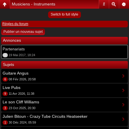
Musiciens - Instruments
#
Switch to full style
Règles du forum
Publier un nouveau sujet
Annonces
Partenariats
0
19 Mai 2017, 18:24
Sujets
Guitare Angus
6
08 Fév 2026, 20:58
Live Pubs
9
11 Avr 2026, 11:38
Le son Cliff Williams
3
23 Oct 2025, 20:30
Julien Bitoun - Crazy Tube Circuits Heatseeker
1
30 Déc 2024, 05:59