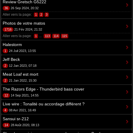
Review Gretsch G5222
36
26 Sep 2024, 20:32
Aller vers la page:
1
2
3
Photos de votre matos
1716
21 Fév 2024, 21:32
Aller vers la page:
...
1
113
114
115
Halestorm
1
24 Juil 2023, 13:55
Jeff Beck
2
12 Jan 2023, 07:18
Meat Loaf est mort
2
21 Jan 2022, 15:30
The Razors Edge - Thunderbird bass cover
12
14 Sep 2021, 14:55
Live wire : Tonalité ou accordage différent ?
4
08 Avr 2021, 16:49
Sansui sr-212
14
28 Août 2020, 08:13