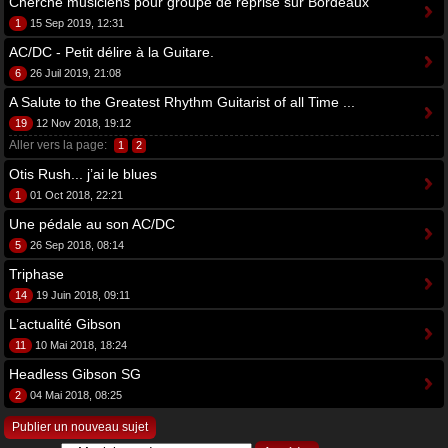
Cherche musiciens pour groupe de reprise sur Bordeaux
1
15 Sep 2019, 12:31
AC/DC - Petit délire à la Guitare.
6
26 Juil 2019, 21:08
A Salute to the Greatest Rhythm Guitarist of all Time ...
19
12 Nov 2018, 19:12
Aller vers la page:
1
2
Otis Rush... j’ai le blues
1
01 Oct 2018, 22:21
Une pédale au son AC/DC
5
26 Sep 2018, 08:14
Triphase
14
19 Juin 2018, 09:11
L’actualité Gibson
11
10 Mai 2018, 18:24
Headless Gibson SG
2
04 Mai 2018, 08:25
Publier un nouveau sujet