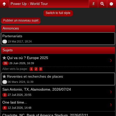
Power Up - World Tour
#
Switch to full style
Publier un nouveau sujet
Annonces
Partenariats
0
19 Mai 2017, 18:24
Sujets
Qui va où ? Europe 2025
35
26 Juin 2026, 16:39
Aller vers la page:
1
2
3
Reventes et recherches de places
0
06 Mars 2024, 11:39
San Antonio, TX, Alamodome, 2026/07/24
3
27 Juil 2026, 20:55
One last time...
4
12 Juil 2026, 14:48
Charlotte, NC, Bank of America Stadium, 2026/07/11