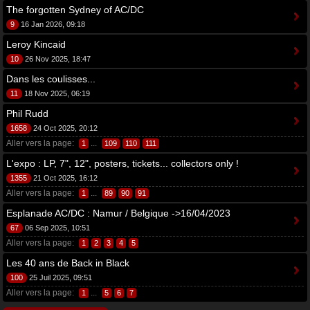
The forgotten Sydney of AC/DC
9
16 Jan 2026, 09:18
Leroy Kincaid
10
26 Nov 2025, 18:47
Dans les coulisses...
11
18 Nov 2025, 06:19
Phil Rudd
1658
24 Oct 2025, 20:12
Aller vers la page:
...
1
109
110
111
L'expo : LP, 7", 12", posters, tickets... collectors only !
1355
21 Oct 2025, 16:12
Aller vers la page:
...
1
89
90
91
Esplanade AC/DC : Namur / Belgique ->16/04/2023
67
06 Sep 2025, 10:51
Aller vers la page:
1
2
3
4
5
Les 40 ans de Back in Black
100
25 Juil 2025, 09:51
Aller vers la page:
...
1
5
6
7