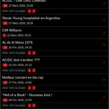
AC/DC - Live 1992 Collector.
29
27 Mars 2026, 22:00
Aller vers la page:
1
2
Stevie Young hospitalisé en Argentine
10
27 Mars 2026, 16:55
Cliff Williams
1
11 Mars 2026, 06:11
Ac dc le Mans 1976
16
26 Fév 2026, 09:18
Aller vers la page:
1
2
AC/DC doit s’arrêter ???
16
21 Fév 2026, 21:13
Aller vers la page:
1
2
Meilleur concert en blu-ray
29
17 Fév 2026, 14:06
Aller vers la page:
1
2
"Hell of a Book" - Nouveau livre !
20
08 Fév 2026, 22:55
Aller vers la page:
1
2