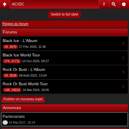
AC/DC
#
Switch to full style
Règles du forum
Forums
Black Ice - L'Album
29, 3670
27 Fév 2025, 11:36
Black Ice World Tour
274, 21711
13 Oct 2025, 09:27
Rock Or Bust - L'Album
29, 3539
08 Août 2022, 13:04
Rock Or Bust World Tour
148, 14019
16 Mai 2024, 19:05
Publier un nouveau sujet
Annonces
Partenariats
0
19 Mai 2017, 18:24