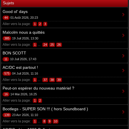
Sujets
Good ol' days
44
01 Août 2026, 20:23
Aller vers la page:
1
2
3
Malcolm nous a quittés
385
19 Juil 2026, 13:30
Aller vers la page:
...
1
24
25
26
BON SCOTT
11
10 Juil 2026, 17:43
AC/DC est partout !
575
04 Juil 2026, 11:16
Aller vers la page:
...
1
37
38
39
Peut-on espérer du nouveau matériel ?
16
14 Mai 2026, 16:25
Aller vers la page:
1
2
Bootlegs - SUPER SON !!! ( hors Soundboard )
139
23 Avr 2026, 11:10
Aller vers la page:
...
1
8
9
10