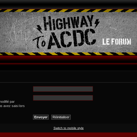
modifié par
us avez saisi lors
Switch to mobile style