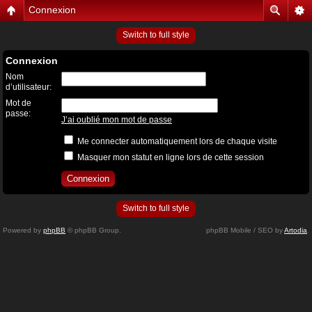
Connexion
Switch to full style
Connexion
Nom
d’utilisateur:
Mot de
passe:
J’ai oublié mon mot de passe
Me connecter automatiquement lors de chaque visite
Masquer mon statut en ligne lors de cette session
Switch to full style
Powered by
phpBB
© phpBB Group.
phpBB Mobile / SEO by
Artodia
.