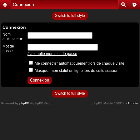
Connexion
Switch to full style
Connexion
Nom
d’utilisateur:
Mot de
passe:
J’ai oublié mon mot de passe
Me connecter automatiquement lors de chaque visite
Masquer mon statut en ligne lors de cette session
Switch to full style
Powered by
phpBB
© phpBB Group.
phpBB Mobile / SEO by
Artodia
.