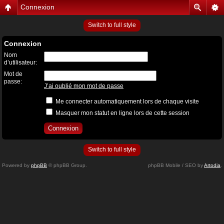
Connexion
Switch to full style
Connexion
Nom
d’utilisateur:
Mot de
passe:
J’ai oublié mon mot de passe
Me connecter automatiquement lors de chaque visite
Masquer mon statut en ligne lors de cette session
Switch to full style
Powered by
phpBB
© phpBB Group.
phpBB Mobile / SEO by
Artodia
.