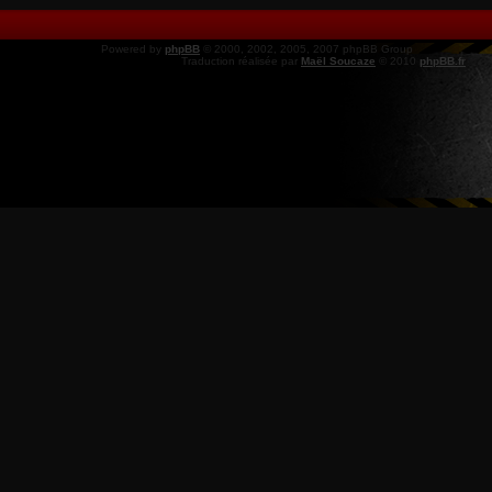
Powered by
phpBB
© 2000, 2002, 2005, 2007 phpBB Group
Traduction réalisée par
Maël Soucaze
© 2010
phpBB.fr