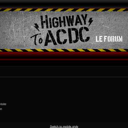
isite
on
Switch to mobile style