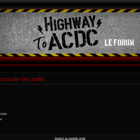
consulter des profils.
isite
on
Switch to mobile style