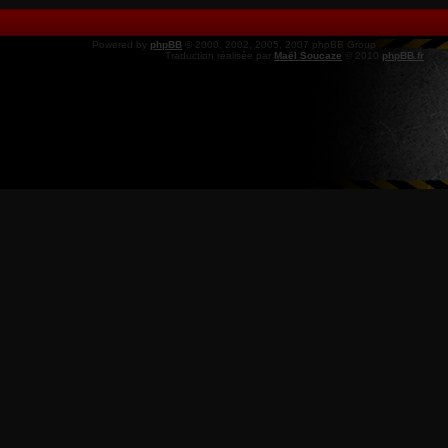
Powered by
phpBB
© 2000, 2002, 2005, 2007 phpBB Group
Traduction réalisée par
Maël Soucaze
© 2010
phpBB.fr