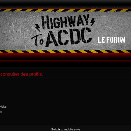
consulter des profils.
isite
on
Switch to mobile style