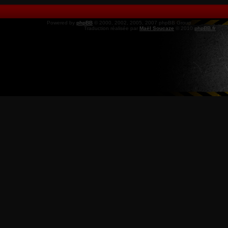
Powered by
phpBB
© 2000, 2002, 2005, 2007 phpBB Group
Traduction réalisée par
Maël Soucaze
© 2010
phpBB.fr