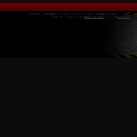
Powered by
phpBB
© 2000, 2002, 2005, 2007 phpBB Group
Traduction réalisée par
Maël Soucaze
© 2010
phpBB.fr