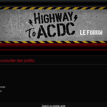
consulter des profils.
isite
on
Switch to mobile style