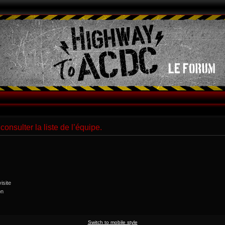
onsulter la liste de l’équipe.
isite
on
Switch to mobile style