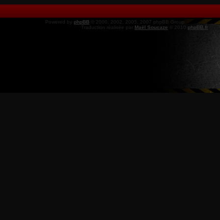
Powered by
phpBB
© 2000, 2002, 2005, 2007 phpBB Group
Traduction réalisée par
Maël Soucaze
© 2010
phpBB.fr