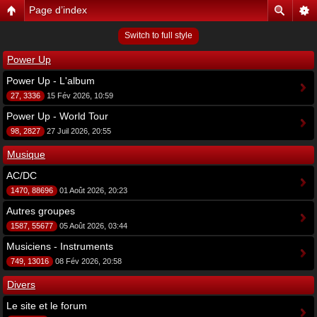
Page d’index
Switch to full style
Power Up
Power Up - L'album
27, 3336
15 Fév 2026, 10:59
Power Up - World Tour
98, 2827
27 Juil 2026, 20:55
Musique
AC/DC
1470, 88696
01 Août 2026, 20:23
Autres groupes
1587, 55677
05 Août 2026, 03:44
Musiciens - Instruments
749, 13016
08 Fév 2026, 20:58
Divers
Le site et le forum