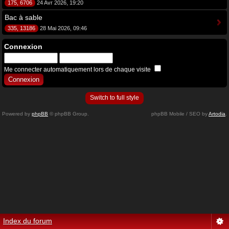
175, 6706
24 Avr 2026, 19:20
Bac à sable
335, 13186
28 Mai 2026, 09:46
Connexion
Me connecter automatiquement lors de chaque visite
Switch to full style
Powered by
phpBB
© phpBB Group.
phpBB Mobile / SEO by
Artodia
.
Index du forum