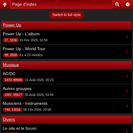
Page d’index
Switch to full style
Power Up
Power Up - L'album
27, 3336
15 Fév 2026, 10:59
Power Up - World Tour
98, 2828
il y a 23 minutes
Musique
AC/DC
1470, 88696
01 Août 2026, 20:23
Autres groupes
1587, 55677
05 Août 2026, 03:44
Musiciens - Instruments
749, 13016
08 Fév 2026, 20:58
Divers
Le site et le forum