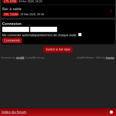
175, 6706
24 Avr 2026, 19:20
Bac à sable
335, 13186
28 Mai 2026, 09:46
Connexion
Me connecter automatiquement lors de chaque visite
Switch to full style
Powered by
phpBB
© phpBB Group.
phpBB Mobile / SEO by
Artodia
.
Index du forum