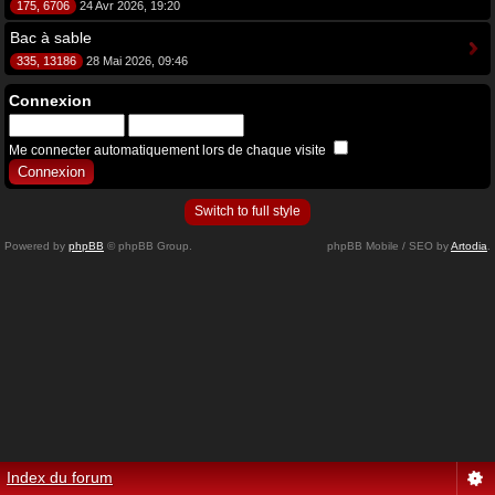
175, 6706
24 Avr 2026, 19:20
Bac à sable
335, 13186
28 Mai 2026, 09:46
Connexion
Me connecter automatiquement lors de chaque visite
Switch to full style
Powered by
phpBB
© phpBB Group.
phpBB Mobile / SEO by
Artodia
.
Index du forum