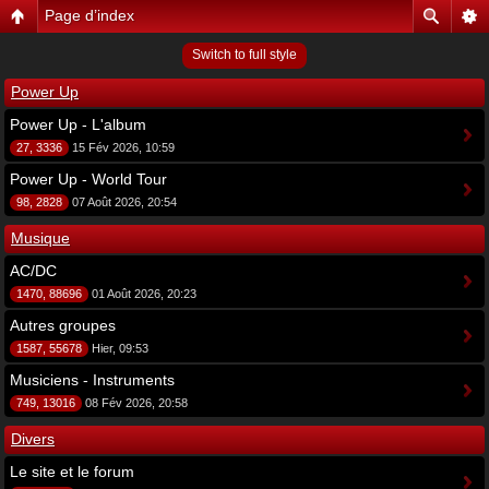
Page d’index
Switch to full style
Power Up
Power Up - L'album
27, 3336
15 Fév 2026, 10:59
Power Up - World Tour
98, 2828
07 Août 2026, 20:54
Musique
AC/DC
1470, 88696
01 Août 2026, 20:23
Autres groupes
1587, 55678
Hier, 09:53
Musiciens - Instruments
749, 13016
08 Fév 2026, 20:58
Divers
Le site et le forum