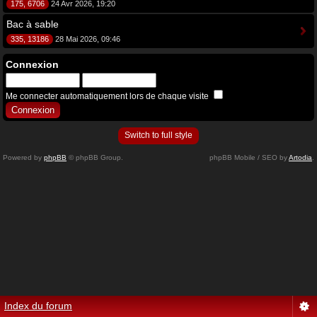
175, 6706
24 Avr 2026, 19:20
Bac à sable
335, 13186
28 Mai 2026, 09:46
Connexion
Me connecter automatiquement lors de chaque visite
Switch to full style
Powered by
phpBB
© phpBB Group.
phpBB Mobile / SEO by
Artodia
.
Index du forum