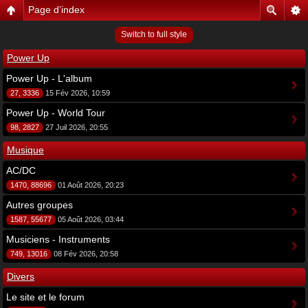
Page d’index
Switch to full style
Power Up
Power Up - L'album
27, 3336
15 Fév 2026, 10:59
Power Up - World Tour
98, 2827
27 Juil 2026, 20:55
Musique
AC/DC
1470, 88696
01 Août 2026, 20:23
Autres groupes
1587, 55677
05 Août 2026, 03:44
Musiciens - Instruments
749, 13016
08 Fév 2026, 20:58
Divers
Le site et le forum