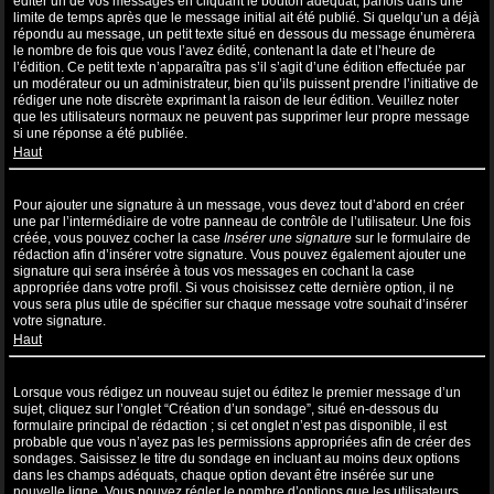
éditer un de vos messages en cliquant le bouton adéquat, parfois dans une
limite de temps après que le message initial ait été publié. Si quelqu’un a déjà
répondu au message, un petit texte situé en dessous du message énumèrera
le nombre de fois que vous l’avez édité, contenant la date et l’heure de
l’édition. Ce petit texte n’apparaîtra pas s’il s’agit d’une édition effectuée par
un modérateur ou un administrateur, bien qu’ils puissent prendre l’initiative de
rédiger une note discrète exprimant la raison de leur édition. Veuillez noter
que les utilisateurs normaux ne peuvent pas supprimer leur propre message
si une réponse a été publiée.
Haut
Comment puis-je ajouter une signature à un message ?
Pour ajouter une signature à un message, vous devez tout d’abord en créer
une par l’intermédiaire de votre panneau de contrôle de l’utilisateur. Une fois
créée, vous pouvez cocher la case
Insérer une signature
sur le formulaire de
rédaction afin d’insérer votre signature. Vous pouvez également ajouter une
signature qui sera insérée à tous vos messages en cochant la case
appropriée dans votre profil. Si vous choisissez cette dernière option, il ne
vous sera plus utile de spécifier sur chaque message votre souhait d’insérer
votre signature.
Haut
Comment puis-je créer un sondage ?
Lorsque vous rédigez un nouveau sujet ou éditez le premier message d’un
sujet, cliquez sur l’onglet “Création d’un sondage”, situé en-dessous du
formulaire principal de rédaction ; si cet onglet n’est pas disponible, il est
probable que vous n’ayez pas les permissions appropriées afin de créer des
sondages. Saisissez le titre du sondage en incluant au moins deux options
dans les champs adéquats, chaque option devant être insérée sur une
nouvelle ligne. Vous pouvez régler le nombre d’options que les utilisateurs