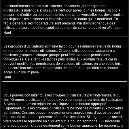
Que sont les modérateurs ?
Les modérateurs sont des utilisateurs individuels (ou des groupes
d’utilisateurs individuels) qui surveillent jour après jour les forums. Ils ont la
possibilité d’éditer ou de supprimer les sujets, les verrouiller, les déverrouiller,
les déplacer, les fusionner et les diviser dans le forum qu’ils modèrent. En
règle générale, les modérateurs sont présents afin d’empêcher que des
utilisateurs fassent du hors-sujet ou publient du contenu abusif ou offensant.
Haut
Que sont les groupes d’utilisateurs ?
Les groupes d’utilisateurs sont une façon pour les administrateurs du forum
de regrouper plusieurs utilisateurs. Chaque utilisateur peut appartenir à
plusieurs groupes et chaque groupe peut être avoir des permissions
individuelles. Cela rend les tâches plus faciles aux administrateurs car ils
peuvent modifier les permissions de plusieurs utilisateurs en une seule fois,
ou encore leur accorder des pouvoirs de modération, ou bien leur donner
accès à un forum privé.
Haut
Où sont les groupes d’utilisateurs et comment puis-je en rejoindre
un ?
Vous pouvez consulter tous les groupes d’utilisateurs par l’intermédiaire du
lien “Groupes d’utilisateurs” depuis votre panneau de contrôle de l’utilisateur.
Si vous souhaitez en rejoindre un, cliquez sur le bouton approprié.
Cependant, tous les groupes d’utilisateurs ne sont pas ouverts aux nouvelles
adhésions. Certains peuvent nécessiter une approbation, d’autres peuvent
être fermés et d’autres peuvent même être invisibles. Si le groupe est ouvert,
vous pouvez le rejoindre en cliquant sur le bouton approprié. S’il nécessite
une approbation, cliquez également sur le bouton approprié. Le responsable