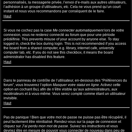
personnalisés, la messagerie privée, l’envoi d’e-mails aux autres utilisateurs,
l’adhésion à un groupe d’utilisateurs, etc. Cela ne vous prend qu’un court
instant et nous vous recommandons par conséquent de le faire.
Haut
Pourquoi suis-je déconnecté automatiquement ?
Si vous ne cochez pas la case
Me connecter automatiquement
lors de votre
connexion, vous ne resterez connecté au forum que pour une période
prédéfinie. This prevents misuse of your account by anyone else. To stay
logged in, check the box during login. This is not recommended if you access
the board from a shared computer, e.g. library, internet cafe, university
computer lab, etc. If you do not see this checkbox, it means the board
administrator has disabled this feature.
Haut
Comment puis-je empêcher l’affichage de mon nom d’utilisateur
dans la liste des utilisateurs en ligne ?
Dans le panneau de contrôle de l’utilisateur, en-dessous des “Préférences du
forum”, vous trouverez l’option
Masquer votre statut en ligne
. Activez cette
option en cochant
Oui
afin de n’être visible qu’aux administrateurs, aux
modérateurs et à vous-même. Vous serez compté comme étant un utilisateur
invisible.
Haut
J’ai perdu mon mot de passe !
Pas de panique ! Bien que votre mot de passe ne puisse pas être récupéré, il
peut facilement être réinitialisé. Rendez-vous sur la page de connexion et
cliquez sur
J’ai perdu mon mot de passe
. Suivez les instructions et vous
devriez être en mesure de pouvoir vous connecter de nouveau dans peu de