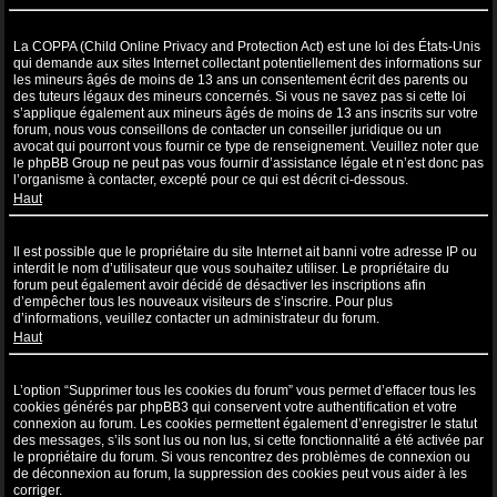
Qu’est-ce que la COPPA ?
La COPPA (Child Online Privacy and Protection Act) est une loi des États-Unis
qui demande aux sites Internet collectant potentiellement des informations sur
les mineurs âgés de moins de 13 ans un consentement écrit des parents ou
des tuteurs légaux des mineurs concernés. Si vous ne savez pas si cette loi
s’applique également aux mineurs âgés de moins de 13 ans inscrits sur votre
forum, nous vous conseillons de contacter un conseiller juridique ou un
avocat qui pourront vous fournir ce type de renseignement. Veuillez noter que
le phpBB Group ne peut pas vous fournir d’assistance légale et n’est donc pas
l’organisme à contacter, excepté pour ce qui est décrit ci-dessous.
Haut
Pourquoi ne puis-je pas m’inscrire ?
Il est possible que le propriétaire du site Internet ait banni votre adresse IP ou
interdit le nom d’utilisateur que vous souhaitez utiliser. Le propriétaire du
forum peut également avoir décidé de désactiver les inscriptions afin
d’empêcher tous les nouveaux visiteurs de s’inscrire. Pour plus
d’informations, veuillez contacter un administrateur du forum.
Haut
À quoi sert “Supprimer tous les cookies du forum” ?
L’option “Supprimer tous les cookies du forum” vous permet d’effacer tous les
cookies générés par phpBB3 qui conservent votre authentification et votre
connexion au forum. Les cookies permettent également d’enregistrer le statut
des messages, s’ils sont lus ou non lus, si cette fonctionnalité a été activée par
le propriétaire du forum. Si vous rencontrez des problèmes de connexion ou
de déconnexion au forum, la suppression des cookies peut vous aider à les
corriger.