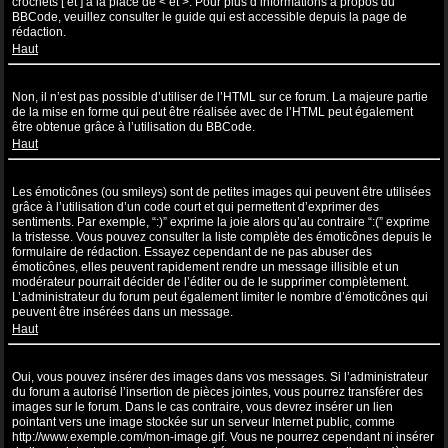
crochets [ et ] à la place de < et >. Pour plus d’informations à propos du
BBCode, veuillez consulter le guide qui est accessible depuis la page de
rédaction.
Haut
Puis-je utiliser de l’HTML ?
Non, il n’est pas possible d’utiliser de l’HTML sur ce forum. La majeure partie
de la mise en forme qui peut être réalisée avec de l’HTML peut également
être obtenue grâce à l’utilisation du BBCode.
Haut
Que sont les émoticônes ?
Les émoticônes (ou smileys) sont de petites images qui peuvent être utilisées
grâce à l’utilisation d’un code court et qui permettent d’exprimer des
sentiments. Par exemple, “:)” exprime la joie alors qu’au contraire “:(” exprime
la tristesse. Vous pouvez consulter la liste complète des émoticônes depuis le
formulaire de rédaction. Essayez cependant de ne pas abuser des
émoticônes, elles peuvent rapidement rendre un message illisible et un
modérateur pourrait décider de l’éditer ou de le supprimer complètement.
L’administrateur du forum peut également limiter le nombre d’émoticônes qui
peuvent être insérées dans un message.
Haut
Puis-je insérer des images ?
Oui, vous pouvez insérer des images dans vos messages. Si l’administrateur
du forum a autorisé l’insertion de pièces jointes, vous pourrez transférer des
images sur le forum. Dans le cas contraire, vous devrez insérer un lien
pointant vers une image stockée sur un serveur Internet public, comme
http://www.exemple.com/mon-image.gif. Vous ne pourrez cependant ni insérer