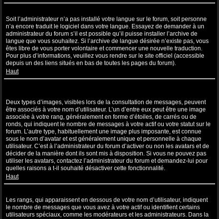
Ma langue n’apparaît pas dans la liste !
Soit l’administrateur n’a pas installé votre langue sur le forum, soit personne
n’a encore traduit le logiciel dans votre langue. Essayez de demander à un
administrateur du forum s’il est possible qu’il puisse installer l’archive de
langue que vous souhaitez. Si l’archive de langue désirée n’existe pas, vous
êtes libre de vous porter volontaire et commencer une nouvelle traduction.
Pour plus d’informations, veuillez vous rendre sur le site officiel (accessible
depuis un des liens situés en bas de toutes les pages du forum).
Haut
Comment puis-je afficher une image associée à mon nom
d’utilisateur ?
Deux types d’images, visibles lors de la consultation de messages, peuvent
être associés à votre nom d’utilisateur. L’un d’entre eux peut être une image
associée à votre rang, généralement en forme d’étoiles, de carrés ou de
ronds, qui indiquent le nombre de messages à votre actif ou votre statut sur le
forum. L’autre type, habituellement une image plus imposante, est connue
sous le nom d’avatar et est généralement unique et personnelle à chaque
utilisateur. C’est à l’administrateur du forum d’activer ou non les avatars et de
décider de la manière dont ils sont mis à disposition. Si vous ne pouvez pas
utiliser les avatars, contactez l’administrateur du forum et demandez-lui pour
quelles raisons a t-il souhaité désactiver cette fonctionnalité.
Haut
Quel est mon rang et comment puis-je le modifier ?
Les rangs, qui apparaissent en dessous de votre nom d’utilisateur, indiquent
le nombre de messages que vous avez à votre actif ou identifient certains
utilisateurs spéciaux, comme les modérateurs et les administrateurs. Dans la