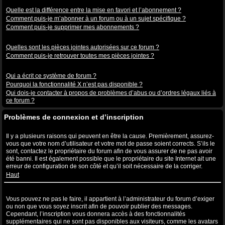
Abonnements aux sujets et favoris
Quelle est la différence entre la mise en favori et l’abonnement ?
Comment puis-je m’abonner à un forum ou à un sujet spécifique ?
Comment puis-je supprimer mes abonnements ?
Pièces jointes
Quelles sont les pièces jointes autorisées sur ce forum ?
Comment puis-je retrouver toutes mes pièces jointes ?
Questions à propos de phpBB3
Qui a écrit ce système de forum ?
Pourquoi la fonctionnalité X n’est pas disponible ?
Qui dois-je contacter à propos de problèmes d’abus ou d’ordres légaux liés à
ce forum ?
Problèmes de connexion et d’inscription
Pourquoi ne puis-je pas me connecter ?
Il y a plusieurs raisons qui peuvent en être la cause. Premièrement, assurez-
vous que votre nom d’utilisateur et votre mot de passe soient corrects. S’ils le
sont, contactez le propriétaire du forum afin de vous assurer de ne pas avoir
été banni. Il est également possible que le propriétaire du site Internet ait une
erreur de configuration de son côté et qu’il soit nécessaire de la corriger.
Haut
Pourquoi ai-je besoin de m’inscrire, après tout ?
Vous pouvez ne pas le faire, il appartient à l’administrateur du forum d’exiger
ou non que vous soyez inscrit afin de pouvoir publier des messages.
Cependant, l’inscription vous donnera accès à des fonctionnalités
supplémentaires qui ne sont pas disponibles aux visiteurs, comme les avatars