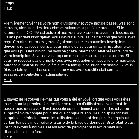
temps.
Haut
Je suis inscrit mais ne peux pas me connecter !
Premièrement, vérifiez votre nom d’utilisateur et votre mot de passe. S’ils sont
corrects, alors une des deux choses suivantes a pu s’être produite. Si le
support de la COPPA est activé et que vous avez spécifié avoir en dessous de
13 ans pendant l’inscription, vous devrez suivre les instructions que vous avez
reçu. Certains forums exigeront également que les nouvelles inscriptions
doivent être activées, soit par vous-même ou soit par un administrateur, avant
que vous puissiez ouvrir une session ; cette information était présente lors de
votre inscription. Si vous aviez reçu un e-mail, consultez les instructions. Si
vous ne recevez pas d’e-mail, vous avez probablement spécifié une mauvaise
adresse e-mail ou l’e-mail a été filtré en tant que courrier indésirable. Si vous
êtes certain que l’adresse e-mail que vous avez spécifié était correcte,
essayez de contacter un administrateur.
Haut
Je m’étais déjà inscrit par le passé mais ne peux à présent plus me
connecter ?!
Essayez de retrouver l’e-mail qui vous a été envoyé lorsque vous vous êtes
inscrit pour la première fois, vérifiez votre nom d’utilisateur et votre mot de
passe, puis réessayez. Il est possible qu’un administrateur ait désactivé ou
supprimé votre compte pour une quelconque raison. Beaucoup de forums
suppriment périodiquement les utilisateurs qui n’ont rien publiés depuis un
certain temps afin de réduire la taille de la base de données. Si tel était le cas,
inscrivez-vous à nouveau et essayez de participer plus activement aux
discussions sur le forum.
Haut