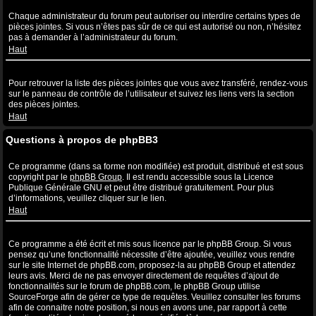
Quelles sont les pièces jointes autorisées sur ce forum ?
Chaque administrateur du forum peut autoriser ou interdire certains types de
pièces jointes. Si vous n’êtes pas sûr de ce qui est autorisé ou non, n’hésitez
pas à demander à l’administrateur du forum.
Haut
Comment puis-je retrouver toutes mes pièces jointes ?
Pour retrouver la liste des pièces jointes que vous avez transféré, rendez-vous
sur le panneau de contrôle de l’utilisateur et suivez les liens vers la section
des pièces jointes.
Haut
Questions à propos de phpBB3
Qui a écrit ce système de forum ?
Ce programme (dans sa forme non modifiée) est produit, distribué et est sous
copyright par le
phpBB Group
. Il est rendu accessible sous la Licence
Publique Générale GNU et peut être distribué gratuitement. Pour plus
d’informations, veuillez cliquer sur le lien.
Haut
Pourquoi la fonctionnalité X n’est pas disponible ?
Ce programme a été écrit et mis sous licence par le phpBB Group. Si vous
pensez qu’une fonctionnalité nécessite d’être ajoutée, veuillez vous rendre
sur le site Internet de phpBB.com, proposez-la au phpBB Group et attendez
leurs avis. Merci de ne pas envoyer directement de requêtes d’ajout de
fonctionnalités sur le forum de phpBB.com, le phpBB Group utilise
SourceForge afin de gérer ce type de requêtes. Veuillez consulter les forums
afin de connaitre notre position, si nous en avons une, par rapport à cette