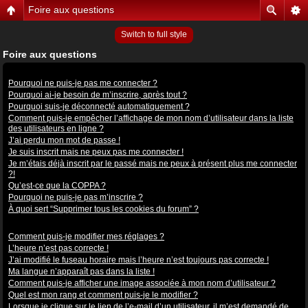
Foire aux questions
Switch to full style
Foire aux questions
Problèmes de connexion et d’inscription
Pourquoi ne puis-je pas me connecter ?
Pourquoi ai-je besoin de m’inscrire, après tout ?
Pourquoi suis-je déconnecté automatiquement ?
Comment puis-je empêcher l’affichage de mon nom d’utilisateur dans la liste
des utilisateurs en ligne ?
J’ai perdu mon mot de passe !
Je suis inscrit mais ne peux pas me connecter !
Je m’étais déjà inscrit par le passé mais ne peux à présent plus me connecter
?!
Qu’est-ce que la COPPA ?
Pourquoi ne puis-je pas m’inscrire ?
À quoi sert “Supprimer tous les cookies du forum” ?
Préférences et réglages des utilisateurs
Comment puis-je modifier mes réglages ?
L’heure n’est pas correcte !
J’ai modifié le fuseau horaire mais l’heure n’est toujours pas correcte !
Ma langue n’apparaît pas dans la liste !
Comment puis-je afficher une image associée à mon nom d’utilisateur ?
Quel est mon rang et comment puis-je le modifier ?
Lorsque je clique sur le lien de l’e-mail d’un utilisateur, il m’est demandé de