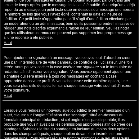
éditer un de vos messages en cliquant le bouton adéquat, parfois dans une
limite de temps après que le message initial ait été publié. Si quelqu’un a déjà
répondu au message, un petit texte situé en dessous du message énumèrera
le nombre de fois que vous l’avez édité, contenant la date et l’heure de
l’édition. Ce petit texte n’apparaîtra pas s’il s’agit d’une édition effectuée par
un modérateur ou un administrateur, bien qu’ils puissent prendre l’initiative de
rédiger une note discrète exprimant la raison de leur édition. Veuillez noter
que les utilisateurs normaux ne peuvent pas supprimer leur propre message
si une réponse a été publiée.
Haut
Comment puis-je ajouter une signature à un message ?
Pour ajouter une signature à un message, vous devez tout d’abord en créer
une par l’intermédiaire de votre panneau de contrôle de l’utilisateur. Une fois
créée, vous pouvez cocher la case
Insérer une signature
sur le formulaire de
rédaction afin d’insérer votre signature. Vous pouvez également ajouter une
signature qui sera insérée à tous vos messages en cochant la case
appropriée dans votre profil. Si vous choisissez cette dernière option, il ne
vous sera plus utile de spécifier sur chaque message votre souhait d’insérer
votre signature.
Haut
Comment puis-je créer un sondage ?
Lorsque vous rédigez un nouveau sujet ou éditez le premier message d’un
sujet, cliquez sur l’onglet “Création d’un sondage”, situé en-dessous du
formulaire principal de rédaction ; si cet onglet n’est pas disponible, il est
probable que vous n’ayez pas les permissions appropriées afin de créer des
sondages. Saisissez le titre du sondage en incluant au moins deux options
dans les champs adéquats, chaque option devant être insérée sur une
nouvelle ligne. Vous pouvez régler le nombre d’options que les utilisateurs