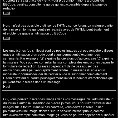
crochets [ et ] à la place de < et >. Pour plus d’informations à propos du
BBCode, veuillez consulter le guide qui est accessible depuis la page de
rédaction.
Haut
Puis-je utiliser de l’HTML ?
Non, il n’est pas possible d’utiliser de l’HTML sur ce forum. La majeure partie
de la mise en forme qui peut être réalisée avec de l’HTML peut également
être obtenue grâce à l’utilisation du BBCode.
Haut
Que sont les émoticônes ?
Les émoticônes (ou smileys) sont de petites images qui peuvent être utilisées
grâce à l’utilisation d’un code court et qui permettent d’exprimer des
sentiments. Par exemple, “:)” exprime la joie alors qu’au contraire “:(” exprime
la tristesse. Vous pouvez consulter la liste complète des émoticônes depuis le
formulaire de rédaction. Essayez cependant de ne pas abuser des
émoticônes, elles peuvent rapidement rendre un message illisible et un
modérateur pourrait décider de l’éditer ou de le supprimer complètement.
L’administrateur du forum peut également limiter le nombre d’émoticônes qui
peuvent être insérées dans un message.
Haut
Puis-je insérer des images ?
Oui, vous pouvez insérer des images dans vos messages. Si l’administrateur
du forum a autorisé l’insertion de pièces jointes, vous pourrez transférer des
images sur le forum. Dans le cas contraire, vous devrez insérer un lien
pointant vers une image stockée sur un serveur Internet public, comme
http://www.exemple.com/mon-image.gif. Vous ne pourrez cependant ni insérer