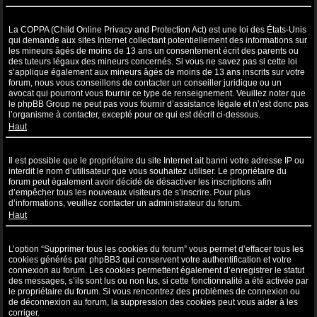
Qu’est-ce que la COPPA ?
La COPPA (Child Online Privacy and Protection Act) est une loi des États-Unis
qui demande aux sites Internet collectant potentiellement des informations sur
les mineurs âgés de moins de 13 ans un consentement écrit des parents ou
des tuteurs légaux des mineurs concernés. Si vous ne savez pas si cette loi
s’applique également aux mineurs âgés de moins de 13 ans inscrits sur votre
forum, nous vous conseillons de contacter un conseiller juridique ou un
avocat qui pourront vous fournir ce type de renseignement. Veuillez noter que
le phpBB Group ne peut pas vous fournir d’assistance légale et n’est donc pas
l’organisme à contacter, excepté pour ce qui est décrit ci-dessous.
Haut
Pourquoi ne puis-je pas m’inscrire ?
Il est possible que le propriétaire du site Internet ait banni votre adresse IP ou
interdit le nom d’utilisateur que vous souhaitez utiliser. Le propriétaire du
forum peut également avoir décidé de désactiver les inscriptions afin
d’empêcher tous les nouveaux visiteurs de s’inscrire. Pour plus
d’informations, veuillez contacter un administrateur du forum.
Haut
À quoi sert “Supprimer tous les cookies du forum” ?
L’option “Supprimer tous les cookies du forum” vous permet d’effacer tous les
cookies générés par phpBB3 qui conservent votre authentification et votre
connexion au forum. Les cookies permettent également d’enregistrer le statut
des messages, s’ils sont lus ou non lus, si cette fonctionnalité a été activée par
le propriétaire du forum. Si vous rencontrez des problèmes de connexion ou
de déconnexion au forum, la suppression des cookies peut vous aider à les
corriger.