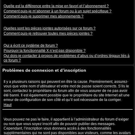
Abonnements aux sujets et favoris
Quelle est la différence entre la mise en favori et l’abonnement ?
Comment puis-je m’abonner à un forum ou à un sujet spécifique ?
Comment puis-je supprimer mes abonnements ?
Pièces jointes
Quelles sont les pièces jointes autorisées sur ce forum ?
Comment puis-je retrouver toutes mes pièces jointes ?
Questions à propos de phpBB3
Qui a écrit ce système de forum ?
Pourquoi la fonctionnalité X n’est pas disponible ?
Qui dois-je contacter à propos de problèmes d’abus ou d’ordres légaux liés à
ce forum ?
Problèmes de connexion et d’inscription
Pourquoi ne puis-je pas me connecter ?
Il y a plusieurs raisons qui peuvent en être la cause. Premièrement, assurez-
vous que votre nom d’utilisateur et votre mot de passe soient corrects. S’ils le
sont, contactez le propriétaire du forum afin de vous assurer de ne pas avoir
été banni. Il est également possible que le propriétaire du site Internet ait une
erreur de configuration de son côté et qu’il soit nécessaire de la corriger.
Haut
Pourquoi ai-je besoin de m’inscrire, après tout ?
Vous pouvez ne pas le faire, il appartient à l’administrateur du forum d’exiger
ou non que vous soyez inscrit afin de pouvoir publier des messages.
Cependant, l’inscription vous donnera accès à des fonctionnalités
supplémentaires qui ne sont pas disponibles aux visiteurs, comme les avatars