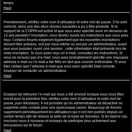
temps.
Haut
Je suis inscrit mais ne peux pas me connecter !
Premièrement, vérifiez votre nom d’utilisateur et votre mot de passe. S’ils sont
corrects, alors une des deux choses suivantes a pu s’être produite. Si le
support de la COPPA est activé et que vous avez spécifié avoir en dessous de
13 ans pendant l’inscription, vous devrez suivre les instructions que vous avez
reçu. Certains forums exigeront également que les nouvelles inscriptions
doivent être activées, soit par vous-même ou soit par un administrateur, avant
que vous puissiez ouvrir une session ; cette information était présente lors de
votre inscription. Si vous aviez reçu un e-mail, consultez les instructions. Si
vous ne recevez pas d’e-mail, vous avez probablement spécifié une mauvaise
adresse e-mail ou l’e-mail a été filtré en tant que courrier indésirable. Si vous
êtes certain que l’adresse e-mail que vous avez spécifié était correcte,
essayez de contacter un administrateur.
Haut
Je m’étais déjà inscrit par le passé mais ne peux à présent plus me
connecter ?!
Essayez de retrouver l’e-mail qui vous a été envoyé lorsque vous vous êtes
inscrit pour la première fois, vérifiez votre nom d’utilisateur et votre mot de
passe, puis réessayez. Il est possible qu’un administrateur ait désactivé ou
supprimé votre compte pour une quelconque raison. Beaucoup de forums
suppriment périodiquement les utilisateurs qui n’ont rien publiés depuis un
certain temps afin de réduire la taille de la base de données. Si tel était le cas,
inscrivez-vous à nouveau et essayez de participer plus activement aux
discussions sur le forum.
Haut