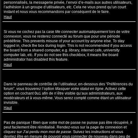
personnalisés, la messagerie privée, l’envoi d’e-mails aux autres utilisateurs,
l’adhésion à un groupe d’utilisateurs, etc. Cela ne vous prend qu’un court
instant et nous vous recommandons par conséquent de le faire.
Haut
Pourquoi suis-je déconnecté automatiquement ?
Si vous ne cochez pas la case
Me connecter automatiquement
lors de votre
connexion, vous ne resterez connecté au forum que pour une période
prédéfinie. This prevents misuse of your account by anyone else. To stay
logged in, check the box during login. This is not recommended if you access
the board from a shared computer, e.g. library, internet cafe, university
computer lab, etc. If you do not see this checkbox, it means the board
administrator has disabled this feature.
Haut
Comment puis-je empêcher l’affichage de mon nom d’utilisateur
dans la liste des utilisateurs en ligne ?
Dans le panneau de contrôle de l’utilisateur, en-dessous des “Préférences du
forum”, vous trouverez l’option
Masquer votre statut en ligne
. Activez cette
option en cochant
Oui
afin de n’être visible qu’aux administrateurs, aux
modérateurs et à vous-même. Vous serez compté comme étant un utilisateur
invisible.
Haut
J’ai perdu mon mot de passe !
Pas de panique ! Bien que votre mot de passe ne puisse pas être récupéré, il
peut facilement être réinitialisé. Rendez-vous sur la page de connexion et
cliquez sur
J’ai perdu mon mot de passe
. Suivez les instructions et vous
devriez être en mesure de pouvoir vous connecter de nouveau dans peu de