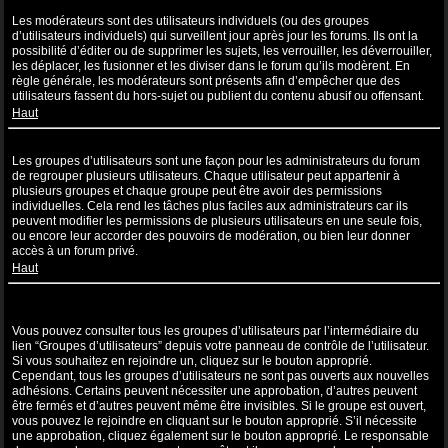
Que sont les modérateurs ?
Les modérateurs sont des utilisateurs individuels (ou des groupes
d’utilisateurs individuels) qui surveillent jour après jour les forums. Ils ont la
possibilité d’éditer ou de supprimer les sujets, les verrouiller, les déverrouiller,
les déplacer, les fusionner et les diviser dans le forum qu’ils modèrent. En
règle générale, les modérateurs sont présents afin d’empêcher que des
utilisateurs fassent du hors-sujet ou publient du contenu abusif ou offensant.
Haut
Que sont les groupes d’utilisateurs ?
Les groupes d’utilisateurs sont une façon pour les administrateurs du forum
de regrouper plusieurs utilisateurs. Chaque utilisateur peut appartenir à
plusieurs groupes et chaque groupe peut être avoir des permissions
individuelles. Cela rend les tâches plus faciles aux administrateurs car ils
peuvent modifier les permissions de plusieurs utilisateurs en une seule fois,
ou encore leur accorder des pouvoirs de modération, ou bien leur donner
accès à un forum privé.
Haut
Où sont les groupes d’utilisateurs et comment puis-je en rejoindre
un ?
Vous pouvez consulter tous les groupes d’utilisateurs par l’intermédiaire du
lien “Groupes d’utilisateurs” depuis votre panneau de contrôle de l’utilisateur.
Si vous souhaitez en rejoindre un, cliquez sur le bouton approprié.
Cependant, tous les groupes d’utilisateurs ne sont pas ouverts aux nouvelles
adhésions. Certains peuvent nécessiter une approbation, d’autres peuvent
être fermés et d’autres peuvent même être invisibles. Si le groupe est ouvert,
vous pouvez le rejoindre en cliquant sur le bouton approprié. S’il nécessite
une approbation, cliquez également sur le bouton approprié. Le responsable