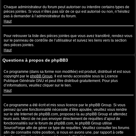
Quelles sont les pièces jointes autorisées sur ce forum ?
Chaque administrateur du forum peut autoriser ou interdire certains types de
pièces jointes. Si vous n’êtes pas sûr de ce qui est autorisé ou non, n’hésitez
pas à demander à l’administrateur du forum.
Haut
Comment puis-je retrouver toutes mes pièces jointes ?
Pour retrouver la liste des pièces jointes que vous avez transféré, rendez-vous
sur le panneau de contrôle de l’utilisateur et suivez les liens vers la section
des pièces jointes.
Haut
Questions à propos de phpBB3
Qui a écrit ce système de forum ?
Ce programme (dans sa forme non modifiée) est produit, distribué et est sous
copyright par le
phpBB Group
. Il est rendu accessible sous la Licence
Publique Générale GNU et peut être distribué gratuitement. Pour plus
d’informations, veuillez cliquer sur le lien.
Haut
Pourquoi la fonctionnalité X n’est pas disponible ?
Ce programme a été écrit et mis sous licence par le phpBB Group. Si vous
pensez qu’une fonctionnalité nécessite d’être ajoutée, veuillez vous rendre
sur le site Internet de phpBB.com, proposez-la au phpBB Group et attendez
leurs avis. Merci de ne pas envoyer directement de requêtes d’ajout de
fonctionnalités sur le forum de phpBB.com, le phpBB Group utilise
SourceForge afin de gérer ce type de requêtes. Veuillez consulter les forums
afin de connaitre notre position, si nous en avons une, par rapport à cette