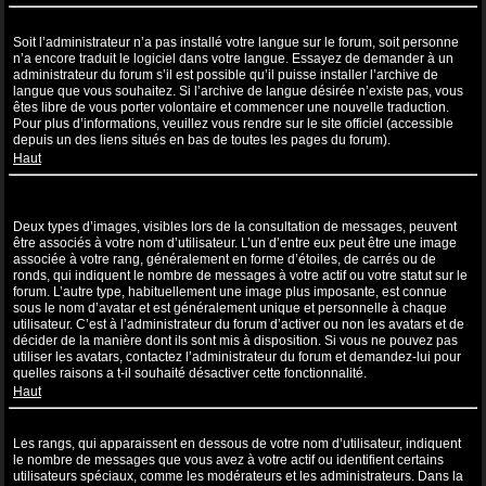
Ma langue n’apparaît pas dans la liste !
Soit l’administrateur n’a pas installé votre langue sur le forum, soit personne
n’a encore traduit le logiciel dans votre langue. Essayez de demander à un
administrateur du forum s’il est possible qu’il puisse installer l’archive de
langue que vous souhaitez. Si l’archive de langue désirée n’existe pas, vous
êtes libre de vous porter volontaire et commencer une nouvelle traduction.
Pour plus d’informations, veuillez vous rendre sur le site officiel (accessible
depuis un des liens situés en bas de toutes les pages du forum).
Haut
Comment puis-je afficher une image associée à mon nom
d’utilisateur ?
Deux types d’images, visibles lors de la consultation de messages, peuvent
être associés à votre nom d’utilisateur. L’un d’entre eux peut être une image
associée à votre rang, généralement en forme d’étoiles, de carrés ou de
ronds, qui indiquent le nombre de messages à votre actif ou votre statut sur le
forum. L’autre type, habituellement une image plus imposante, est connue
sous le nom d’avatar et est généralement unique et personnelle à chaque
utilisateur. C’est à l’administrateur du forum d’activer ou non les avatars et de
décider de la manière dont ils sont mis à disposition. Si vous ne pouvez pas
utiliser les avatars, contactez l’administrateur du forum et demandez-lui pour
quelles raisons a t-il souhaité désactiver cette fonctionnalité.
Haut
Quel est mon rang et comment puis-je le modifier ?
Les rangs, qui apparaissent en dessous de votre nom d’utilisateur, indiquent
le nombre de messages que vous avez à votre actif ou identifient certains
utilisateurs spéciaux, comme les modérateurs et les administrateurs. Dans la