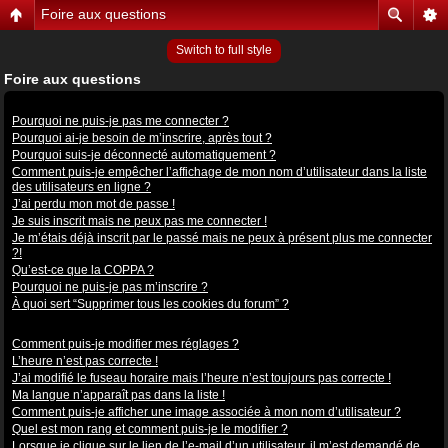
Foire aux questions
Switch to full style
Foire aux questions
Problèmes de connexion et d’inscription
Pourquoi ne puis-je pas me connecter ?
Pourquoi ai-je besoin de m’inscrire, après tout ?
Pourquoi suis-je déconnecté automatiquement ?
Comment puis-je empêcher l’affichage de mon nom d’utilisateur dans la liste
des utilisateurs en ligne ?
J’ai perdu mon mot de passe !
Je suis inscrit mais ne peux pas me connecter !
Je m’étais déjà inscrit par le passé mais ne peux à présent plus me connecter
?!
Qu’est-ce que la COPPA ?
Pourquoi ne puis-je pas m’inscrire ?
À quoi sert “Supprimer tous les cookies du forum” ?
Préférences et réglages des utilisateurs
Comment puis-je modifier mes réglages ?
L’heure n’est pas correcte !
J’ai modifié le fuseau horaire mais l’heure n’est toujours pas correcte !
Ma langue n’apparaît pas dans la liste !
Comment puis-je afficher une image associée à mon nom d’utilisateur ?
Quel est mon rang et comment puis-je le modifier ?
Lorsque je clique sur le lien de l’e-mail d’un utilisateur, il m’est demandé de