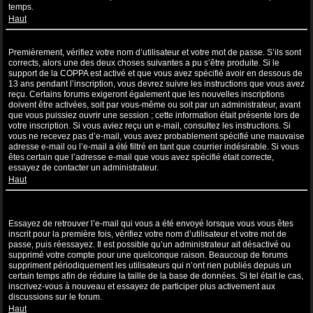
temps.
Haut
Je suis inscrit mais ne peux pas me connecter !
Premièrement, vérifiez votre nom d’utilisateur et votre mot de passe. S’ils sont
corrects, alors une des deux choses suivantes a pu s’être produite. Si le
support de la COPPA est activé et que vous avez spécifié avoir en dessous de
13 ans pendant l’inscription, vous devrez suivre les instructions que vous avez
reçu. Certains forums exigeront également que les nouvelles inscriptions
doivent être activées, soit par vous-même ou soit par un administrateur, avant
que vous puissiez ouvrir une session ; cette information était présente lors de
votre inscription. Si vous aviez reçu un e-mail, consultez les instructions. Si
vous ne recevez pas d’e-mail, vous avez probablement spécifié une mauvaise
adresse e-mail ou l’e-mail a été filtré en tant que courrier indésirable. Si vous
êtes certain que l’adresse e-mail que vous avez spécifié était correcte,
essayez de contacter un administrateur.
Haut
Je m’étais déjà inscrit par le passé mais ne peux à présent plus me
connecter ?!
Essayez de retrouver l’e-mail qui vous a été envoyé lorsque vous vous êtes
inscrit pour la première fois, vérifiez votre nom d’utilisateur et votre mot de
passe, puis réessayez. Il est possible qu’un administrateur ait désactivé ou
supprimé votre compte pour une quelconque raison. Beaucoup de forums
suppriment périodiquement les utilisateurs qui n’ont rien publiés depuis un
certain temps afin de réduire la taille de la base de données. Si tel était le cas,
inscrivez-vous à nouveau et essayez de participer plus activement aux
discussions sur le forum.
Haut