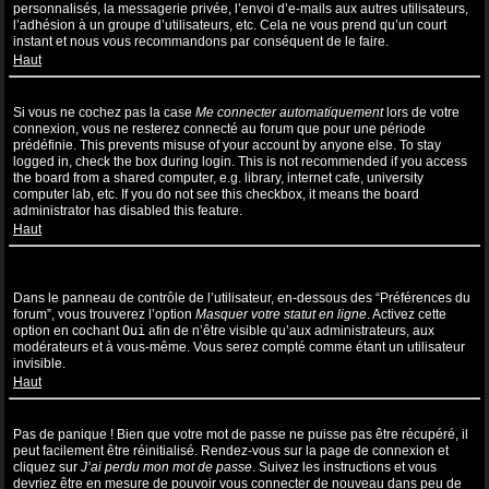
personnalisés, la messagerie privée, l’envoi d’e-mails aux autres utilisateurs,
l’adhésion à un groupe d’utilisateurs, etc. Cela ne vous prend qu’un court
instant et nous vous recommandons par conséquent de le faire.
Haut
Pourquoi suis-je déconnecté automatiquement ?
Si vous ne cochez pas la case
Me connecter automatiquement
lors de votre
connexion, vous ne resterez connecté au forum que pour une période
prédéfinie. This prevents misuse of your account by anyone else. To stay
logged in, check the box during login. This is not recommended if you access
the board from a shared computer, e.g. library, internet cafe, university
computer lab, etc. If you do not see this checkbox, it means the board
administrator has disabled this feature.
Haut
Comment puis-je empêcher l’affichage de mon nom d’utilisateur
dans la liste des utilisateurs en ligne ?
Dans le panneau de contrôle de l’utilisateur, en-dessous des “Préférences du
forum”, vous trouverez l’option
Masquer votre statut en ligne
. Activez cette
option en cochant
Oui
afin de n’être visible qu’aux administrateurs, aux
modérateurs et à vous-même. Vous serez compté comme étant un utilisateur
invisible.
Haut
J’ai perdu mon mot de passe !
Pas de panique ! Bien que votre mot de passe ne puisse pas être récupéré, il
peut facilement être réinitialisé. Rendez-vous sur la page de connexion et
cliquez sur
J’ai perdu mon mot de passe
. Suivez les instructions et vous
devriez être en mesure de pouvoir vous connecter de nouveau dans peu de