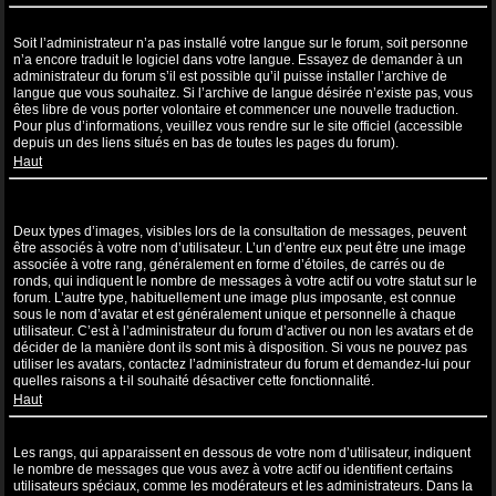
Ma langue n’apparaît pas dans la liste !
Soit l’administrateur n’a pas installé votre langue sur le forum, soit personne
n’a encore traduit le logiciel dans votre langue. Essayez de demander à un
administrateur du forum s’il est possible qu’il puisse installer l’archive de
langue que vous souhaitez. Si l’archive de langue désirée n’existe pas, vous
êtes libre de vous porter volontaire et commencer une nouvelle traduction.
Pour plus d’informations, veuillez vous rendre sur le site officiel (accessible
depuis un des liens situés en bas de toutes les pages du forum).
Haut
Comment puis-je afficher une image associée à mon nom
d’utilisateur ?
Deux types d’images, visibles lors de la consultation de messages, peuvent
être associés à votre nom d’utilisateur. L’un d’entre eux peut être une image
associée à votre rang, généralement en forme d’étoiles, de carrés ou de
ronds, qui indiquent le nombre de messages à votre actif ou votre statut sur le
forum. L’autre type, habituellement une image plus imposante, est connue
sous le nom d’avatar et est généralement unique et personnelle à chaque
utilisateur. C’est à l’administrateur du forum d’activer ou non les avatars et de
décider de la manière dont ils sont mis à disposition. Si vous ne pouvez pas
utiliser les avatars, contactez l’administrateur du forum et demandez-lui pour
quelles raisons a t-il souhaité désactiver cette fonctionnalité.
Haut
Quel est mon rang et comment puis-je le modifier ?
Les rangs, qui apparaissent en dessous de votre nom d’utilisateur, indiquent
le nombre de messages que vous avez à votre actif ou identifient certains
utilisateurs spéciaux, comme les modérateurs et les administrateurs. Dans la