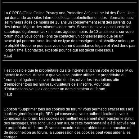
Qu’est-ce que la COPPA ?
La COPPA (Child Online Privacy and Protection Act) est une loi des États-Unis
qui demande aux sites Internet collectant potentiellement des informations sur
les mineurs âgés de moins de 13 ans un consentement écrit des parents ou
des tuteurs légaux des mineurs concernés. Si vous ne savez pas si cette loi
s’applique également aux mineurs âgés de moins de 13 ans inscrits sur votre
forum, nous vous conseillons de contacter un conseiller juridique ou un
avocat qui pourront vous fournir ce type de renseignement. Veuillez noter que
le phpBB Group ne peut pas vous fournir d’assistance légale et n’est donc pas
l’organisme à contacter, excepté pour ce qui est décrit ci-dessous.
Haut
Pourquoi ne puis-je pas m’inscrire ?
Il est possible que le propriétaire du site Internet ait banni votre adresse IP ou
interdit le nom d’utilisateur que vous souhaitez utiliser. Le propriétaire du
forum peut également avoir décidé de désactiver les inscriptions afin
d’empêcher tous les nouveaux visiteurs de s’inscrire. Pour plus
d’informations, veuillez contacter un administrateur du forum.
Haut
À quoi sert “Supprimer tous les cookies du forum” ?
L’option “Supprimer tous les cookies du forum” vous permet d’effacer tous les
cookies générés par phpBB3 qui conservent votre authentification et votre
connexion au forum. Les cookies permettent également d’enregistrer le statut
des messages, s’ils sont lus ou non lus, si cette fonctionnalité a été activée par
le propriétaire du forum. Si vous rencontrez des problèmes de connexion ou
de déconnexion au forum, la suppression des cookies peut vous aider à les
corriger.