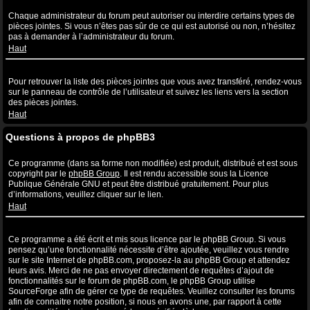
Quelles sont les pièces jointes autorisées sur ce forum ?
Chaque administrateur du forum peut autoriser ou interdire certains types de
pièces jointes. Si vous n’êtes pas sûr de ce qui est autorisé ou non, n’hésitez
pas à demander à l’administrateur du forum.
Haut
Comment puis-je retrouver toutes mes pièces jointes ?
Pour retrouver la liste des pièces jointes que vous avez transféré, rendez-vous
sur le panneau de contrôle de l’utilisateur et suivez les liens vers la section
des pièces jointes.
Haut
Questions à propos de phpBB3
Qui a écrit ce système de forum ?
Ce programme (dans sa forme non modifiée) est produit, distribué et est sous
copyright par le
phpBB Group
. Il est rendu accessible sous la Licence
Publique Générale GNU et peut être distribué gratuitement. Pour plus
d’informations, veuillez cliquer sur le lien.
Haut
Pourquoi la fonctionnalité X n’est pas disponible ?
Ce programme a été écrit et mis sous licence par le phpBB Group. Si vous
pensez qu’une fonctionnalité nécessite d’être ajoutée, veuillez vous rendre
sur le site Internet de phpBB.com, proposez-la au phpBB Group et attendez
leurs avis. Merci de ne pas envoyer directement de requêtes d’ajout de
fonctionnalités sur le forum de phpBB.com, le phpBB Group utilise
SourceForge afin de gérer ce type de requêtes. Veuillez consulter les forums
afin de connaitre notre position, si nous en avons une, par rapport à cette