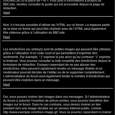
crochets [ et ] à la place de < et >. Pour plus d’informations à propos du
BBCode, veuillez consulter le guide qui est accessible depuis la page de
rédaction.
Haut
Puis-je utiliser de l’HTML ?
Non, il n’est pas possible d’utiliser de l’HTML sur ce forum. La majeure partie
de la mise en forme qui peut être réalisée avec de l’HTML peut également
être obtenue grâce à l’utilisation du BBCode.
Haut
Que sont les émoticônes ?
Les émoticônes (ou smileys) sont de petites images qui peuvent être utilisées
grâce à l’utilisation d’un code court et qui permettent d’exprimer des
sentiments. Par exemple, “:)” exprime la joie alors qu’au contraire “:(” exprime
la tristesse. Vous pouvez consulter la liste complète des émoticônes depuis le
formulaire de rédaction. Essayez cependant de ne pas abuser des
émoticônes, elles peuvent rapidement rendre un message illisible et un
modérateur pourrait décider de l’éditer ou de le supprimer complètement.
L’administrateur du forum peut également limiter le nombre d’émoticônes qui
peuvent être insérées dans un message.
Haut
Puis-je insérer des images ?
Oui, vous pouvez insérer des images dans vos messages. Si l’administrateur
du forum a autorisé l’insertion de pièces jointes, vous pourrez transférer des
images sur le forum. Dans le cas contraire, vous devrez insérer un lien
pointant vers une image stockée sur un serveur Internet public, comme
http://www.exemple.com/mon-image.gif. Vous ne pourrez cependant ni insérer