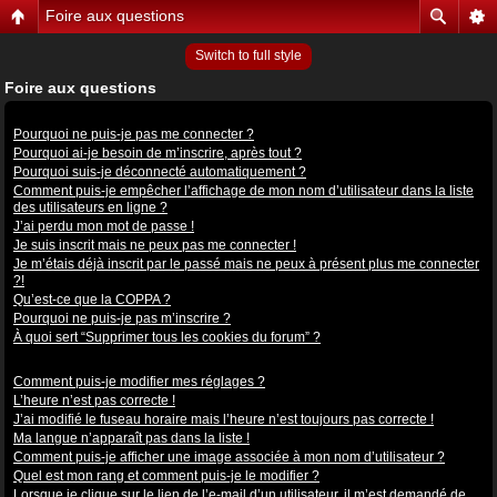
Foire aux questions
Switch to full style
Foire aux questions
Problèmes de connexion et d’inscription
Pourquoi ne puis-je pas me connecter ?
Pourquoi ai-je besoin de m’inscrire, après tout ?
Pourquoi suis-je déconnecté automatiquement ?
Comment puis-je empêcher l’affichage de mon nom d’utilisateur dans la liste
des utilisateurs en ligne ?
J’ai perdu mon mot de passe !
Je suis inscrit mais ne peux pas me connecter !
Je m’étais déjà inscrit par le passé mais ne peux à présent plus me connecter
?!
Qu’est-ce que la COPPA ?
Pourquoi ne puis-je pas m’inscrire ?
À quoi sert “Supprimer tous les cookies du forum” ?
Préférences et réglages des utilisateurs
Comment puis-je modifier mes réglages ?
L’heure n’est pas correcte !
J’ai modifié le fuseau horaire mais l’heure n’est toujours pas correcte !
Ma langue n’apparaît pas dans la liste !
Comment puis-je afficher une image associée à mon nom d’utilisateur ?
Quel est mon rang et comment puis-je le modifier ?
Lorsque je clique sur le lien de l’e-mail d’un utilisateur, il m’est demandé de