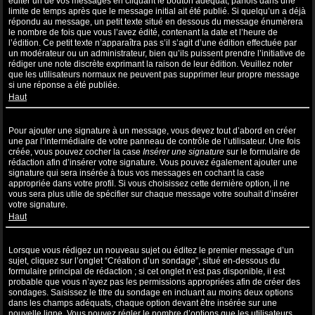
éditer un de vos messages en cliquant le bouton adéquat, parfois dans une
limite de temps après que le message initial ait été publié. Si quelqu’un a déjà
répondu au message, un petit texte situé en dessous du message énumèrera
le nombre de fois que vous l’avez édité, contenant la date et l’heure de
l’édition. Ce petit texte n’apparaîtra pas s’il s’agit d’une édition effectuée par
un modérateur ou un administrateur, bien qu’ils puissent prendre l’initiative de
rédiger une note discrète exprimant la raison de leur édition. Veuillez noter
que les utilisateurs normaux ne peuvent pas supprimer leur propre message
si une réponse a été publiée.
Haut
Comment puis-je ajouter une signature à un message ?
Pour ajouter une signature à un message, vous devez tout d’abord en créer
une par l’intermédiaire de votre panneau de contrôle de l’utilisateur. Une fois
créée, vous pouvez cocher la case
Insérer une signature
sur le formulaire de
rédaction afin d’insérer votre signature. Vous pouvez également ajouter une
signature qui sera insérée à tous vos messages en cochant la case
appropriée dans votre profil. Si vous choisissez cette dernière option, il ne
vous sera plus utile de spécifier sur chaque message votre souhait d’insérer
votre signature.
Haut
Comment puis-je créer un sondage ?
Lorsque vous rédigez un nouveau sujet ou éditez le premier message d’un
sujet, cliquez sur l’onglet “Création d’un sondage”, situé en-dessous du
formulaire principal de rédaction ; si cet onglet n’est pas disponible, il est
probable que vous n’ayez pas les permissions appropriées afin de créer des
sondages. Saisissez le titre du sondage en incluant au moins deux options
dans les champs adéquats, chaque option devant être insérée sur une
nouvelle ligne. Vous pouvez régler le nombre d’options que les utilisateurs