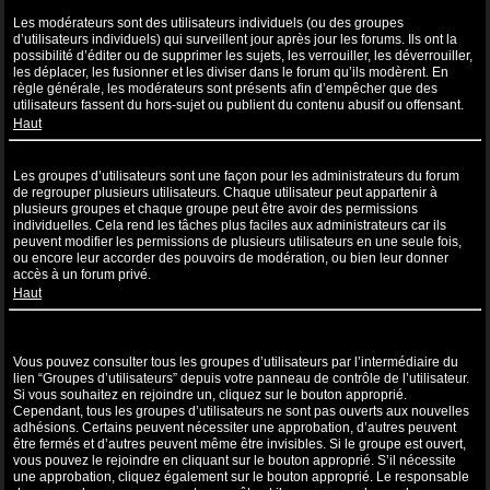
Que sont les modérateurs ?
Les modérateurs sont des utilisateurs individuels (ou des groupes
d’utilisateurs individuels) qui surveillent jour après jour les forums. Ils ont la
possibilité d’éditer ou de supprimer les sujets, les verrouiller, les déverrouiller,
les déplacer, les fusionner et les diviser dans le forum qu’ils modèrent. En
règle générale, les modérateurs sont présents afin d’empêcher que des
utilisateurs fassent du hors-sujet ou publient du contenu abusif ou offensant.
Haut
Que sont les groupes d’utilisateurs ?
Les groupes d’utilisateurs sont une façon pour les administrateurs du forum
de regrouper plusieurs utilisateurs. Chaque utilisateur peut appartenir à
plusieurs groupes et chaque groupe peut être avoir des permissions
individuelles. Cela rend les tâches plus faciles aux administrateurs car ils
peuvent modifier les permissions de plusieurs utilisateurs en une seule fois,
ou encore leur accorder des pouvoirs de modération, ou bien leur donner
accès à un forum privé.
Haut
Où sont les groupes d’utilisateurs et comment puis-je en rejoindre
un ?
Vous pouvez consulter tous les groupes d’utilisateurs par l’intermédiaire du
lien “Groupes d’utilisateurs” depuis votre panneau de contrôle de l’utilisateur.
Si vous souhaitez en rejoindre un, cliquez sur le bouton approprié.
Cependant, tous les groupes d’utilisateurs ne sont pas ouverts aux nouvelles
adhésions. Certains peuvent nécessiter une approbation, d’autres peuvent
être fermés et d’autres peuvent même être invisibles. Si le groupe est ouvert,
vous pouvez le rejoindre en cliquant sur le bouton approprié. S’il nécessite
une approbation, cliquez également sur le bouton approprié. Le responsable