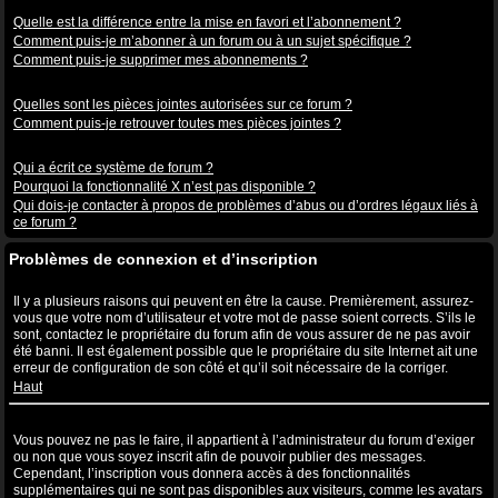
Abonnements aux sujets et favoris
Quelle est la différence entre la mise en favori et l’abonnement ?
Comment puis-je m’abonner à un forum ou à un sujet spécifique ?
Comment puis-je supprimer mes abonnements ?
Pièces jointes
Quelles sont les pièces jointes autorisées sur ce forum ?
Comment puis-je retrouver toutes mes pièces jointes ?
Questions à propos de phpBB3
Qui a écrit ce système de forum ?
Pourquoi la fonctionnalité X n’est pas disponible ?
Qui dois-je contacter à propos de problèmes d’abus ou d’ordres légaux liés à
ce forum ?
Problèmes de connexion et d’inscription
Pourquoi ne puis-je pas me connecter ?
Il y a plusieurs raisons qui peuvent en être la cause. Premièrement, assurez-
vous que votre nom d’utilisateur et votre mot de passe soient corrects. S’ils le
sont, contactez le propriétaire du forum afin de vous assurer de ne pas avoir
été banni. Il est également possible que le propriétaire du site Internet ait une
erreur de configuration de son côté et qu’il soit nécessaire de la corriger.
Haut
Pourquoi ai-je besoin de m’inscrire, après tout ?
Vous pouvez ne pas le faire, il appartient à l’administrateur du forum d’exiger
ou non que vous soyez inscrit afin de pouvoir publier des messages.
Cependant, l’inscription vous donnera accès à des fonctionnalités
supplémentaires qui ne sont pas disponibles aux visiteurs, comme les avatars