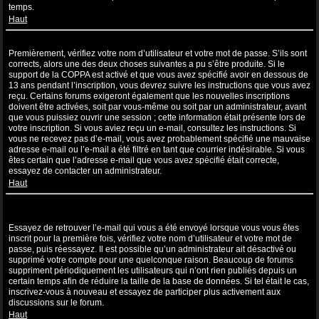
temps.
Haut
Je suis inscrit mais ne peux pas me connecter !
Premièrement, vérifiez votre nom d’utilisateur et votre mot de passe. S’ils sont
corrects, alors une des deux choses suivantes a pu s’être produite. Si le
support de la COPPA est activé et que vous avez spécifié avoir en dessous de
13 ans pendant l’inscription, vous devrez suivre les instructions que vous avez
reçu. Certains forums exigeront également que les nouvelles inscriptions
doivent être activées, soit par vous-même ou soit par un administrateur, avant
que vous puissiez ouvrir une session ; cette information était présente lors de
votre inscription. Si vous aviez reçu un e-mail, consultez les instructions. Si
vous ne recevez pas d’e-mail, vous avez probablement spécifié une mauvaise
adresse e-mail ou l’e-mail a été filtré en tant que courrier indésirable. Si vous
êtes certain que l’adresse e-mail que vous avez spécifié était correcte,
essayez de contacter un administrateur.
Haut
Je m’étais déjà inscrit par le passé mais ne peux à présent plus me
connecter ?!
Essayez de retrouver l’e-mail qui vous a été envoyé lorsque vous vous êtes
inscrit pour la première fois, vérifiez votre nom d’utilisateur et votre mot de
passe, puis réessayez. Il est possible qu’un administrateur ait désactivé ou
supprimé votre compte pour une quelconque raison. Beaucoup de forums
suppriment périodiquement les utilisateurs qui n’ont rien publiés depuis un
certain temps afin de réduire la taille de la base de données. Si tel était le cas,
inscrivez-vous à nouveau et essayez de participer plus activement aux
discussions sur le forum.
Haut