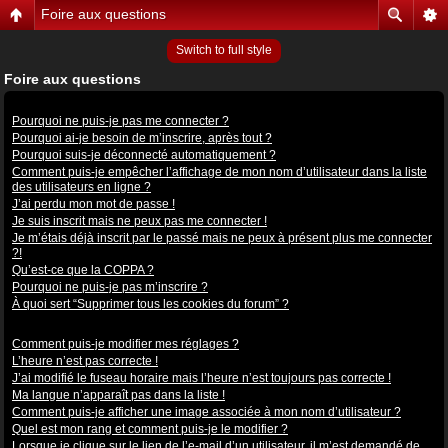
Foire aux questions
Switch to full style
Foire aux questions
Problèmes de connexion et d’inscription
Pourquoi ne puis-je pas me connecter ?
Pourquoi ai-je besoin de m’inscrire, après tout ?
Pourquoi suis-je déconnecté automatiquement ?
Comment puis-je empêcher l’affichage de mon nom d’utilisateur dans la liste
des utilisateurs en ligne ?
J’ai perdu mon mot de passe !
Je suis inscrit mais ne peux pas me connecter !
Je m’étais déjà inscrit par le passé mais ne peux à présent plus me connecter
?!
Qu’est-ce que la COPPA ?
Pourquoi ne puis-je pas m’inscrire ?
À quoi sert “Supprimer tous les cookies du forum” ?
Préférences et réglages des utilisateurs
Comment puis-je modifier mes réglages ?
L’heure n’est pas correcte !
J’ai modifié le fuseau horaire mais l’heure n’est toujours pas correcte !
Ma langue n’apparaît pas dans la liste !
Comment puis-je afficher une image associée à mon nom d’utilisateur ?
Quel est mon rang et comment puis-je le modifier ?
Lorsque je clique sur le lien de l’e-mail d’un utilisateur, il m’est demandé de