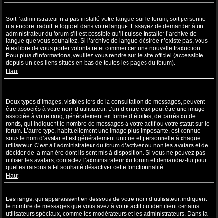
Ma langue n’apparaît pas dans la liste !
Soit l’administrateur n’a pas installé votre langue sur le forum, soit personne
n’a encore traduit le logiciel dans votre langue. Essayez de demander à un
administrateur du forum s’il est possible qu’il puisse installer l’archive de
langue que vous souhaitez. Si l’archive de langue désirée n’existe pas, vous
êtes libre de vous porter volontaire et commencer une nouvelle traduction.
Pour plus d’informations, veuillez vous rendre sur le site officiel (accessible
depuis un des liens situés en bas de toutes les pages du forum).
Haut
Comment puis-je afficher une image associée à mon nom
d’utilisateur ?
Deux types d’images, visibles lors de la consultation de messages, peuvent
être associés à votre nom d’utilisateur. L’un d’entre eux peut être une image
associée à votre rang, généralement en forme d’étoiles, de carrés ou de
ronds, qui indiquent le nombre de messages à votre actif ou votre statut sur le
forum. L’autre type, habituellement une image plus imposante, est connue
sous le nom d’avatar et est généralement unique et personnelle à chaque
utilisateur. C’est à l’administrateur du forum d’activer ou non les avatars et de
décider de la manière dont ils sont mis à disposition. Si vous ne pouvez pas
utiliser les avatars, contactez l’administrateur du forum et demandez-lui pour
quelles raisons a t-il souhaité désactiver cette fonctionnalité.
Haut
Quel est mon rang et comment puis-je le modifier ?
Les rangs, qui apparaissent en dessous de votre nom d’utilisateur, indiquent
le nombre de messages que vous avez à votre actif ou identifient certains
utilisateurs spéciaux, comme les modérateurs et les administrateurs. Dans la