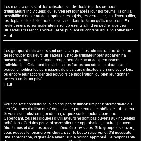
Que sont les modérateurs ?
Les modérateurs sont des utilisateurs individuels (ou des groupes
d’utilisateurs individuels) qui surveillent jour après jour les forums. Ils ont la
possibilité d’éditer ou de supprimer les sujets, les verrouiller, les déverrouiller,
les déplacer, les fusionner et les diviser dans le forum qu’ils modèrent. En
règle générale, les modérateurs sont présents afin d’empêcher que des
utilisateurs fassent du hors-sujet ou publient du contenu abusif ou offensant.
Haut
Que sont les groupes d’utilisateurs ?
Les groupes d’utilisateurs sont une façon pour les administrateurs du forum
de regrouper plusieurs utilisateurs. Chaque utilisateur peut appartenir à
plusieurs groupes et chaque groupe peut être avoir des permissions
individuelles. Cela rend les tâches plus faciles aux administrateurs car ils
peuvent modifier les permissions de plusieurs utilisateurs en une seule fois,
ou encore leur accorder des pouvoirs de modération, ou bien leur donner
accès à un forum privé.
Haut
Où sont les groupes d’utilisateurs et comment puis-je en rejoindre
un ?
Vous pouvez consulter tous les groupes d’utilisateurs par l’intermédiaire du
lien “Groupes d’utilisateurs” depuis votre panneau de contrôle de l’utilisateur.
Si vous souhaitez en rejoindre un, cliquez sur le bouton approprié.
Cependant, tous les groupes d’utilisateurs ne sont pas ouverts aux nouvelles
adhésions. Certains peuvent nécessiter une approbation, d’autres peuvent
être fermés et d’autres peuvent même être invisibles. Si le groupe est ouvert,
vous pouvez le rejoindre en cliquant sur le bouton approprié. S’il nécessite
une approbation, cliquez également sur le bouton approprié. Le responsable