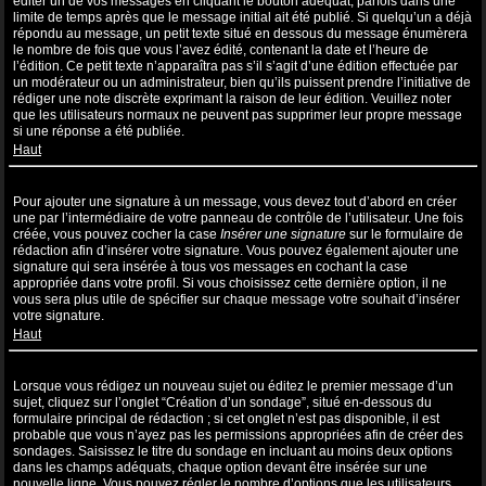
éditer un de vos messages en cliquant le bouton adéquat, parfois dans une
limite de temps après que le message initial ait été publié. Si quelqu’un a déjà
répondu au message, un petit texte situé en dessous du message énumèrera
le nombre de fois que vous l’avez édité, contenant la date et l’heure de
l’édition. Ce petit texte n’apparaîtra pas s’il s’agit d’une édition effectuée par
un modérateur ou un administrateur, bien qu’ils puissent prendre l’initiative de
rédiger une note discrète exprimant la raison de leur édition. Veuillez noter
que les utilisateurs normaux ne peuvent pas supprimer leur propre message
si une réponse a été publiée.
Haut
Comment puis-je ajouter une signature à un message ?
Pour ajouter une signature à un message, vous devez tout d’abord en créer
une par l’intermédiaire de votre panneau de contrôle de l’utilisateur. Une fois
créée, vous pouvez cocher la case
Insérer une signature
sur le formulaire de
rédaction afin d’insérer votre signature. Vous pouvez également ajouter une
signature qui sera insérée à tous vos messages en cochant la case
appropriée dans votre profil. Si vous choisissez cette dernière option, il ne
vous sera plus utile de spécifier sur chaque message votre souhait d’insérer
votre signature.
Haut
Comment puis-je créer un sondage ?
Lorsque vous rédigez un nouveau sujet ou éditez le premier message d’un
sujet, cliquez sur l’onglet “Création d’un sondage”, situé en-dessous du
formulaire principal de rédaction ; si cet onglet n’est pas disponible, il est
probable que vous n’ayez pas les permissions appropriées afin de créer des
sondages. Saisissez le titre du sondage en incluant au moins deux options
dans les champs adéquats, chaque option devant être insérée sur une
nouvelle ligne. Vous pouvez régler le nombre d’options que les utilisateurs