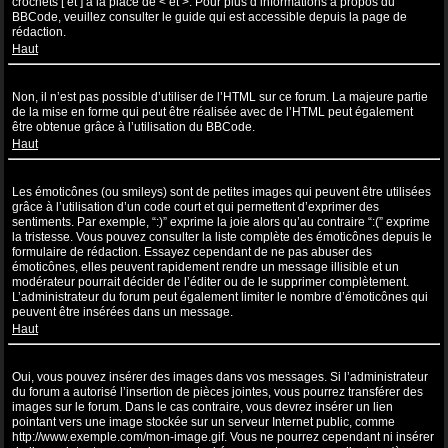
crochets [ et ] à la place de < et >. Pour plus d’informations à propos du
BBCode, veuillez consulter le guide qui est accessible depuis la page de
rédaction.
Haut
Puis-je utiliser de l’HTML ?
Non, il n’est pas possible d’utiliser de l’HTML sur ce forum. La majeure partie
de la mise en forme qui peut être réalisée avec de l’HTML peut également
être obtenue grâce à l’utilisation du BBCode.
Haut
Que sont les émoticônes ?
Les émoticônes (ou smileys) sont de petites images qui peuvent être utilisées
grâce à l’utilisation d’un code court et qui permettent d’exprimer des
sentiments. Par exemple, “:)” exprime la joie alors qu’au contraire “:(” exprime
la tristesse. Vous pouvez consulter la liste complète des émoticônes depuis le
formulaire de rédaction. Essayez cependant de ne pas abuser des
émoticônes, elles peuvent rapidement rendre un message illisible et un
modérateur pourrait décider de l’éditer ou de le supprimer complètement.
L’administrateur du forum peut également limiter le nombre d’émoticônes qui
peuvent être insérées dans un message.
Haut
Puis-je insérer des images ?
Oui, vous pouvez insérer des images dans vos messages. Si l’administrateur
du forum a autorisé l’insertion de pièces jointes, vous pourrez transférer des
images sur le forum. Dans le cas contraire, vous devrez insérer un lien
pointant vers une image stockée sur un serveur Internet public, comme
http://www.exemple.com/mon-image.gif. Vous ne pourrez cependant ni insérer