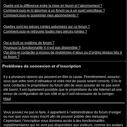
Abonnements aux sujets et favoris
Quelle est la différence entre la mise en favori et l’abonnement ?
Comment puis-je m’abonner à un forum ou à un sujet spécifique ?
Comment puis-je supprimer mes abonnements ?
Pièces jointes
Quelles sont les pièces jointes autorisées sur ce forum ?
Comment puis-je retrouver toutes mes pièces jointes ?
Questions à propos de phpBB3
Qui a écrit ce système de forum ?
Pourquoi la fonctionnalité X n’est pas disponible ?
Qui dois-je contacter à propos de problèmes d’abus ou d’ordres légaux liés à
ce forum ?
Problèmes de connexion et d’inscription
Pourquoi ne puis-je pas me connecter ?
Il y a plusieurs raisons qui peuvent en être la cause. Premièrement, assurez-
vous que votre nom d’utilisateur et votre mot de passe soient corrects. S’ils le
sont, contactez le propriétaire du forum afin de vous assurer de ne pas avoir
été banni. Il est également possible que le propriétaire du site Internet ait une
erreur de configuration de son côté et qu’il soit nécessaire de la corriger.
Haut
Pourquoi ai-je besoin de m’inscrire, après tout ?
Vous pouvez ne pas le faire, il appartient à l’administrateur du forum d’exiger
ou non que vous soyez inscrit afin de pouvoir publier des messages.
Cependant, l’inscription vous donnera accès à des fonctionnalités
supplémentaires qui ne sont pas disponibles aux visiteurs, comme les avatars