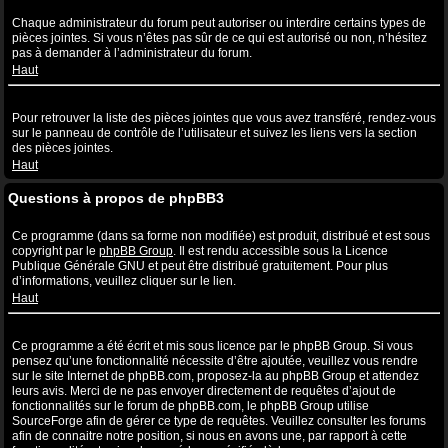
Quelles sont les pièces jointes autorisées sur ce forum ?
Chaque administrateur du forum peut autoriser ou interdire certains types de
pièces jointes. Si vous n’êtes pas sûr de ce qui est autorisé ou non, n’hésitez
pas à demander à l’administrateur du forum.
Haut
Comment puis-je retrouver toutes mes pièces jointes ?
Pour retrouver la liste des pièces jointes que vous avez transféré, rendez-vous
sur le panneau de contrôle de l’utilisateur et suivez les liens vers la section
des pièces jointes.
Haut
Questions à propos de phpBB3
Qui a écrit ce système de forum ?
Ce programme (dans sa forme non modifiée) est produit, distribué et est sous
copyright par le
phpBB Group
. Il est rendu accessible sous la Licence
Publique Générale GNU et peut être distribué gratuitement. Pour plus
d’informations, veuillez cliquer sur le lien.
Haut
Pourquoi la fonctionnalité X n’est pas disponible ?
Ce programme a été écrit et mis sous licence par le phpBB Group. Si vous
pensez qu’une fonctionnalité nécessite d’être ajoutée, veuillez vous rendre
sur le site Internet de phpBB.com, proposez-la au phpBB Group et attendez
leurs avis. Merci de ne pas envoyer directement de requêtes d’ajout de
fonctionnalités sur le forum de phpBB.com, le phpBB Group utilise
SourceForge afin de gérer ce type de requêtes. Veuillez consulter les forums
afin de connaitre notre position, si nous en avons une, par rapport à cette