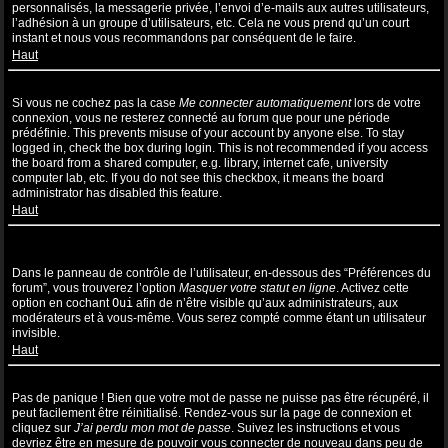
personnalisés, la messagerie privée, l’envoi d’e-mails aux autres utilisateurs,
l’adhésion à un groupe d’utilisateurs, etc. Cela ne vous prend qu’un court
instant et nous vous recommandons par conséquent de le faire.
Haut
Pourquoi suis-je déconnecté automatiquement ?
Si vous ne cochez pas la case
Me connecter automatiquement
lors de votre
connexion, vous ne resterez connecté au forum que pour une période
prédéfinie. This prevents misuse of your account by anyone else. To stay
logged in, check the box during login. This is not recommended if you access
the board from a shared computer, e.g. library, internet cafe, university
computer lab, etc. If you do not see this checkbox, it means the board
administrator has disabled this feature.
Haut
Comment puis-je empêcher l’affichage de mon nom d’utilisateur
dans la liste des utilisateurs en ligne ?
Dans le panneau de contrôle de l’utilisateur, en-dessous des “Préférences du
forum”, vous trouverez l’option
Masquer votre statut en ligne
. Activez cette
option en cochant
Oui
afin de n’être visible qu’aux administrateurs, aux
modérateurs et à vous-même. Vous serez compté comme étant un utilisateur
invisible.
Haut
J’ai perdu mon mot de passe !
Pas de panique ! Bien que votre mot de passe ne puisse pas être récupéré, il
peut facilement être réinitialisé. Rendez-vous sur la page de connexion et
cliquez sur
J’ai perdu mon mot de passe
. Suivez les instructions et vous
devriez être en mesure de pouvoir vous connecter de nouveau dans peu de