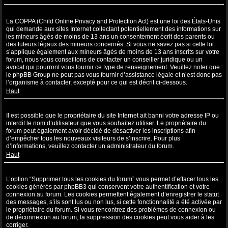
Qu’est-ce que la COPPA ?
La COPPA (Child Online Privacy and Protection Act) est une loi des États-Unis
qui demande aux sites Internet collectant potentiellement des informations sur
les mineurs âgés de moins de 13 ans un consentement écrit des parents ou
des tuteurs légaux des mineurs concernés. Si vous ne savez pas si cette loi
s’applique également aux mineurs âgés de moins de 13 ans inscrits sur votre
forum, nous vous conseillons de contacter un conseiller juridique ou un
avocat qui pourront vous fournir ce type de renseignement. Veuillez noter que
le phpBB Group ne peut pas vous fournir d’assistance légale et n’est donc pas
l’organisme à contacter, excepté pour ce qui est décrit ci-dessous.
Haut
Pourquoi ne puis-je pas m’inscrire ?
Il est possible que le propriétaire du site Internet ait banni votre adresse IP ou
interdit le nom d’utilisateur que vous souhaitez utiliser. Le propriétaire du
forum peut également avoir décidé de désactiver les inscriptions afin
d’empêcher tous les nouveaux visiteurs de s’inscrire. Pour plus
d’informations, veuillez contacter un administrateur du forum.
Haut
À quoi sert “Supprimer tous les cookies du forum” ?
L’option “Supprimer tous les cookies du forum” vous permet d’effacer tous les
cookies générés par phpBB3 qui conservent votre authentification et votre
connexion au forum. Les cookies permettent également d’enregistrer le statut
des messages, s’ils sont lus ou non lus, si cette fonctionnalité a été activée par
le propriétaire du forum. Si vous rencontrez des problèmes de connexion ou
de déconnexion au forum, la suppression des cookies peut vous aider à les
corriger.