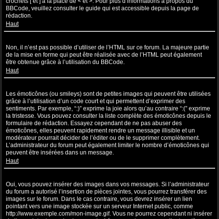
crochets [ et ] à la place de < et >. Pour plus d’informations à propos du
BBCode, veuillez consulter le guide qui est accessible depuis la page de
rédaction.
Haut
Puis-je utiliser de l’HTML ?
Non, il n’est pas possible d’utiliser de l’HTML sur ce forum. La majeure partie
de la mise en forme qui peut être réalisée avec de l’HTML peut également
être obtenue grâce à l’utilisation du BBCode.
Haut
Que sont les émoticônes ?
Les émoticônes (ou smileys) sont de petites images qui peuvent être utilisées
grâce à l’utilisation d’un code court et qui permettent d’exprimer des
sentiments. Par exemple, “:)” exprime la joie alors qu’au contraire “:(” exprime
la tristesse. Vous pouvez consulter la liste complète des émoticônes depuis le
formulaire de rédaction. Essayez cependant de ne pas abuser des
émoticônes, elles peuvent rapidement rendre un message illisible et un
modérateur pourrait décider de l’éditer ou de le supprimer complètement.
L’administrateur du forum peut également limiter le nombre d’émoticônes qui
peuvent être insérées dans un message.
Haut
Puis-je insérer des images ?
Oui, vous pouvez insérer des images dans vos messages. Si l’administrateur
du forum a autorisé l’insertion de pièces jointes, vous pourrez transférer des
images sur le forum. Dans le cas contraire, vous devrez insérer un lien
pointant vers une image stockée sur un serveur Internet public, comme
http://www.exemple.com/mon-image.gif. Vous ne pourrez cependant ni insérer