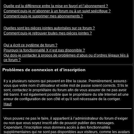
Abonnements aux sujets et favoris
Quelle est la différence entre la mise en favori et l’abonnement ?
Comment puis-je m’abonner à un forum ou à un sujet spécifique ?
Comment puis-je supprimer mes abonnements ?
Pièces jointes
Quelles sont les pièces jointes autorisées sur ce forum ?
Comment puis-je retrouver toutes mes pièces jointes ?
Questions à propos de phpBB3
Qui a écrit ce système de forum ?
Pourquoi la fonctionnalité X n’est pas disponible ?
Qui dois-je contacter à propos de problèmes d’abus ou d’ordres légaux liés à
ce forum ?
Problèmes de connexion et d’inscription
Pourquoi ne puis-je pas me connecter ?
Il y a plusieurs raisons qui peuvent en être la cause. Premièrement, assurez-
vous que votre nom d’utilisateur et votre mot de passe soient corrects. S’ils le
sont, contactez le propriétaire du forum afin de vous assurer de ne pas avoir
été banni. Il est également possible que le propriétaire du site Internet ait une
erreur de configuration de son côté et qu’il soit nécessaire de la corriger.
Haut
Pourquoi ai-je besoin de m’inscrire, après tout ?
Vous pouvez ne pas le faire, il appartient à l’administrateur du forum d’exiger
ou non que vous soyez inscrit afin de pouvoir publier des messages.
Cependant, l’inscription vous donnera accès à des fonctionnalités
supplémentaires qui ne sont pas disponibles aux visiteurs, comme les avatars