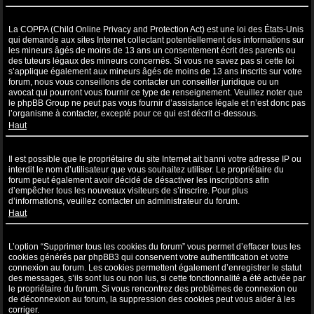
Qu’est-ce que la COPPA ?
La COPPA (Child Online Privacy and Protection Act) est une loi des États-Unis
qui demande aux sites Internet collectant potentiellement des informations sur
les mineurs âgés de moins de 13 ans un consentement écrit des parents ou
des tuteurs légaux des mineurs concernés. Si vous ne savez pas si cette loi
s’applique également aux mineurs âgés de moins de 13 ans inscrits sur votre
forum, nous vous conseillons de contacter un conseiller juridique ou un
avocat qui pourront vous fournir ce type de renseignement. Veuillez noter que
le phpBB Group ne peut pas vous fournir d’assistance légale et n’est donc pas
l’organisme à contacter, excepté pour ce qui est décrit ci-dessous.
Haut
Pourquoi ne puis-je pas m’inscrire ?
Il est possible que le propriétaire du site Internet ait banni votre adresse IP ou
interdit le nom d’utilisateur que vous souhaitez utiliser. Le propriétaire du
forum peut également avoir décidé de désactiver les inscriptions afin
d’empêcher tous les nouveaux visiteurs de s’inscrire. Pour plus
d’informations, veuillez contacter un administrateur du forum.
Haut
À quoi sert “Supprimer tous les cookies du forum” ?
L’option “Supprimer tous les cookies du forum” vous permet d’effacer tous les
cookies générés par phpBB3 qui conservent votre authentification et votre
connexion au forum. Les cookies permettent également d’enregistrer le statut
des messages, s’ils sont lus ou non lus, si cette fonctionnalité a été activée par
le propriétaire du forum. Si vous rencontrez des problèmes de connexion ou
de déconnexion au forum, la suppression des cookies peut vous aider à les
corriger.