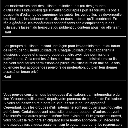
Que sont les modérateurs ?
Les modérateurs sont des utilisateurs individuels (ou des groupes
d’utilisateurs individuels) qui surveillent jour après jour les forums. Ils ont la
possibilité d’éditer ou de supprimer les sujets, les verrouiller, les déverrouiller,
les déplacer, les fusionner et les diviser dans le forum qu’ils modèrent. En
règle générale, les modérateurs sont présents afin d’empêcher que des
utilisateurs fassent du hors-sujet ou publient du contenu abusif ou offensant.
Haut
Que sont les groupes d’utilisateurs ?
Les groupes d’utilisateurs sont une façon pour les administrateurs du forum
de regrouper plusieurs utilisateurs. Chaque utilisateur peut appartenir à
plusieurs groupes et chaque groupe peut être avoir des permissions
individuelles. Cela rend les tâches plus faciles aux administrateurs car ils
peuvent modifier les permissions de plusieurs utilisateurs en une seule fois,
ou encore leur accorder des pouvoirs de modération, ou bien leur donner
accès à un forum privé.
Haut
Où sont les groupes d’utilisateurs et comment puis-je en rejoindre
un ?
Vous pouvez consulter tous les groupes d’utilisateurs par l’intermédiaire du
lien “Groupes d’utilisateurs” depuis votre panneau de contrôle de l’utilisateur.
Si vous souhaitez en rejoindre un, cliquez sur le bouton approprié.
Cependant, tous les groupes d’utilisateurs ne sont pas ouverts aux nouvelles
adhésions. Certains peuvent nécessiter une approbation, d’autres peuvent
être fermés et d’autres peuvent même être invisibles. Si le groupe est ouvert,
vous pouvez le rejoindre en cliquant sur le bouton approprié. S’il nécessite
une approbation, cliquez également sur le bouton approprié. Le responsable