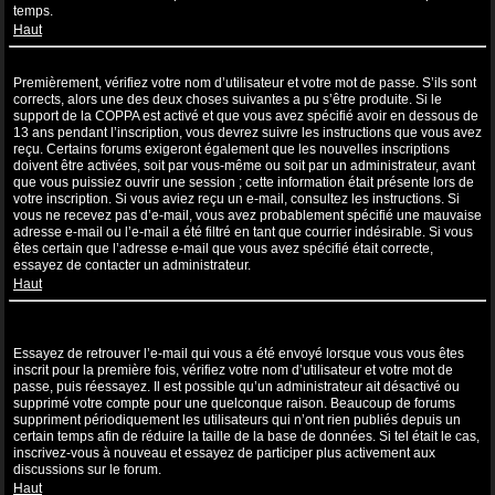
temps.
Haut
Je suis inscrit mais ne peux pas me connecter !
Premièrement, vérifiez votre nom d’utilisateur et votre mot de passe. S’ils sont
corrects, alors une des deux choses suivantes a pu s’être produite. Si le
support de la COPPA est activé et que vous avez spécifié avoir en dessous de
13 ans pendant l’inscription, vous devrez suivre les instructions que vous avez
reçu. Certains forums exigeront également que les nouvelles inscriptions
doivent être activées, soit par vous-même ou soit par un administrateur, avant
que vous puissiez ouvrir une session ; cette information était présente lors de
votre inscription. Si vous aviez reçu un e-mail, consultez les instructions. Si
vous ne recevez pas d’e-mail, vous avez probablement spécifié une mauvaise
adresse e-mail ou l’e-mail a été filtré en tant que courrier indésirable. Si vous
êtes certain que l’adresse e-mail que vous avez spécifié était correcte,
essayez de contacter un administrateur.
Haut
Je m’étais déjà inscrit par le passé mais ne peux à présent plus me
connecter ?!
Essayez de retrouver l’e-mail qui vous a été envoyé lorsque vous vous êtes
inscrit pour la première fois, vérifiez votre nom d’utilisateur et votre mot de
passe, puis réessayez. Il est possible qu’un administrateur ait désactivé ou
supprimé votre compte pour une quelconque raison. Beaucoup de forums
suppriment périodiquement les utilisateurs qui n’ont rien publiés depuis un
certain temps afin de réduire la taille de la base de données. Si tel était le cas,
inscrivez-vous à nouveau et essayez de participer plus activement aux
discussions sur le forum.
Haut