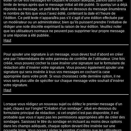
éditer un de vos messages en cliquant le bouton adéquat, parfois dans une
limite de temps après que le message initial ait été publié. Si quelqu’un a déjà
répondu au message, un petit texte situé en dessous du message énumèrera
le nombre de fois que vous l’avez édité, contenant la date et l’heure de
l’édition. Ce petit texte n’apparaîtra pas s’il s’agit d’une édition effectuée par
un modérateur ou un administrateur, bien qu’ils puissent prendre l’initiative de
rédiger une note discrète exprimant la raison de leur édition. Veuillez noter
que les utilisateurs normaux ne peuvent pas supprimer leur propre message
si une réponse a été publiée.
Haut
Comment puis-je ajouter une signature à un message ?
Pour ajouter une signature à un message, vous devez tout d’abord en créer
une par l’intermédiaire de votre panneau de contrôle de l’utilisateur. Une fois
créée, vous pouvez cocher la case
Insérer une signature
sur le formulaire de
rédaction afin d’insérer votre signature. Vous pouvez également ajouter une
signature qui sera insérée à tous vos messages en cochant la case
appropriée dans votre profil. Si vous choisissez cette dernière option, il ne
vous sera plus utile de spécifier sur chaque message votre souhait d’insérer
votre signature.
Haut
Comment puis-je créer un sondage ?
Lorsque vous rédigez un nouveau sujet ou éditez le premier message d’un
sujet, cliquez sur l’onglet “Création d’un sondage”, situé en-dessous du
formulaire principal de rédaction ; si cet onglet n’est pas disponible, il est
probable que vous n’ayez pas les permissions appropriées afin de créer des
sondages. Saisissez le titre du sondage en incluant au moins deux options
dans les champs adéquats, chaque option devant être insérée sur une
nouvelle ligne. Vous pouvez régler le nombre d’options que les utilisateurs