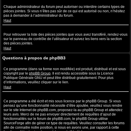
Quelles sont les pièces jointes autorisées sur ce forum ?
Chaque administrateur du forum peut autoriser ou interdire certains types de
pièces jointes. Si vous n’êtes pas sûr de ce qui est autorisé ou non, n’hésitez
pas à demander à l’administrateur du forum.
Haut
Comment puis-je retrouver toutes mes pièces jointes ?
Pour retrouver la liste des pièces jointes que vous avez transféré, rendez-vous
sur le panneau de contrôle de l’utilisateur et suivez les liens vers la section
des pièces jointes.
Haut
Questions à propos de phpBB3
Qui a écrit ce système de forum ?
Ce programme (dans sa forme non modifiée) est produit, distribué et est sous
copyright par le
phpBB Group
. Il est rendu accessible sous la Licence
Publique Générale GNU et peut être distribué gratuitement. Pour plus
d’informations, veuillez cliquer sur le lien.
Haut
Pourquoi la fonctionnalité X n’est pas disponible ?
Ce programme a été écrit et mis sous licence par le phpBB Group. Si vous
pensez qu’une fonctionnalité nécessite d’être ajoutée, veuillez vous rendre
sur le site Internet de phpBB.com, proposez-la au phpBB Group et attendez
leurs avis. Merci de ne pas envoyer directement de requêtes d’ajout de
fonctionnalités sur le forum de phpBB.com, le phpBB Group utilise
SourceForge afin de gérer ce type de requêtes. Veuillez consulter les forums
afin de connaitre notre position, si nous en avons une, par rapport à cette