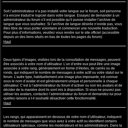
Ma langue n’apparaît pas dans la liste !
Soit l’administrateur n’a pas installé votre langue sur le forum, soit personne
n’a encore traduit le logiciel dans votre langue. Essayez de demander à un
administrateur du forum s’il est possible qu’il puisse installer l’archive de
langue que vous souhaitez. Si l’archive de langue désirée n’existe pas, vous
êtes libre de vous porter volontaire et commencer une nouvelle traduction.
Pour plus d’informations, veuillez vous rendre sur le site officiel (accessible
depuis un des liens situés en bas de toutes les pages du forum).
Haut
Comment puis-je afficher une image associée à mon nom
d’utilisateur ?
Deux types d’images, visibles lors de la consultation de messages, peuvent
être associés à votre nom d’utilisateur. L’un d’entre eux peut être une image
associée à votre rang, généralement en forme d’étoiles, de carrés ou de
ronds, qui indiquent le nombre de messages à votre actif ou votre statut sur le
forum. L’autre type, habituellement une image plus imposante, est connue
sous le nom d’avatar et est généralement unique et personnelle à chaque
utilisateur. C’est à l’administrateur du forum d’activer ou non les avatars et de
décider de la manière dont ils sont mis à disposition. Si vous ne pouvez pas
utiliser les avatars, contactez l’administrateur du forum et demandez-lui pour
quelles raisons a t-il souhaité désactiver cette fonctionnalité.
Haut
Quel est mon rang et comment puis-je le modifier ?
Les rangs, qui apparaissent en dessous de votre nom d’utilisateur, indiquent
le nombre de messages que vous avez à votre actif ou identifient certains
utilisateurs spéciaux, comme les modérateurs et les administrateurs. Dans la