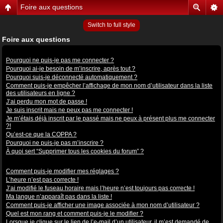
Foire aux questions
Switch to full style
Foire aux questions
Problèmes de connexion et d’inscription
Pourquoi ne puis-je pas me connecter ?
Pourquoi ai-je besoin de m’inscrire, après tout ?
Pourquoi suis-je déconnecté automatiquement ?
Comment puis-je empêcher l’affichage de mon nom d’utilisateur dans la liste
des utilisateurs en ligne ?
J’ai perdu mon mot de passe !
Je suis inscrit mais ne peux pas me connecter !
Je m’étais déjà inscrit par le passé mais ne peux à présent plus me connecter
?!
Qu’est-ce que la COPPA ?
Pourquoi ne puis-je pas m’inscrire ?
À quoi sert “Supprimer tous les cookies du forum” ?
Préférences et réglages des utilisateurs
Comment puis-je modifier mes réglages ?
L’heure n’est pas correcte !
J’ai modifié le fuseau horaire mais l’heure n’est toujours pas correcte !
Ma langue n’apparaît pas dans la liste !
Comment puis-je afficher une image associée à mon nom d’utilisateur ?
Quel est mon rang et comment puis-je le modifier ?
Lorsque je clique sur le lien de l’e-mail d’un utilisateur, il m’est demandé de