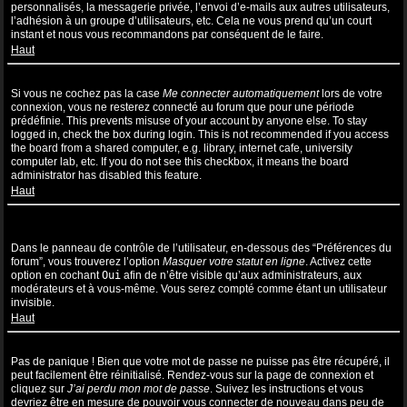
personnalisés, la messagerie privée, l’envoi d’e-mails aux autres utilisateurs,
l’adhésion à un groupe d’utilisateurs, etc. Cela ne vous prend qu’un court
instant et nous vous recommandons par conséquent de le faire.
Haut
Pourquoi suis-je déconnecté automatiquement ?
Si vous ne cochez pas la case
Me connecter automatiquement
lors de votre
connexion, vous ne resterez connecté au forum que pour une période
prédéfinie. This prevents misuse of your account by anyone else. To stay
logged in, check the box during login. This is not recommended if you access
the board from a shared computer, e.g. library, internet cafe, university
computer lab, etc. If you do not see this checkbox, it means the board
administrator has disabled this feature.
Haut
Comment puis-je empêcher l’affichage de mon nom d’utilisateur
dans la liste des utilisateurs en ligne ?
Dans le panneau de contrôle de l’utilisateur, en-dessous des “Préférences du
forum”, vous trouverez l’option
Masquer votre statut en ligne
. Activez cette
option en cochant
Oui
afin de n’être visible qu’aux administrateurs, aux
modérateurs et à vous-même. Vous serez compté comme étant un utilisateur
invisible.
Haut
J’ai perdu mon mot de passe !
Pas de panique ! Bien que votre mot de passe ne puisse pas être récupéré, il
peut facilement être réinitialisé. Rendez-vous sur la page de connexion et
cliquez sur
J’ai perdu mon mot de passe
. Suivez les instructions et vous
devriez être en mesure de pouvoir vous connecter de nouveau dans peu de