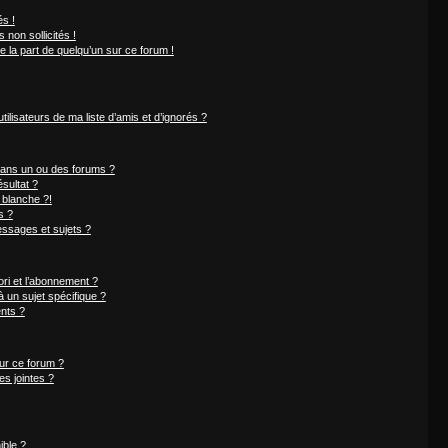
s !
non sollicités !
e la part de quelqu’un sur ce forum !
ilisateurs de ma liste d’amis et d’ignorés ?
dans un ou des forums ?
sultat ?
 blanche ?!
s ?
ssages et sujets ?
ori et l’abonnement ?
 un sujet spécifique ?
nts ?
sur ce forum ?
s jointes ?
ible ?