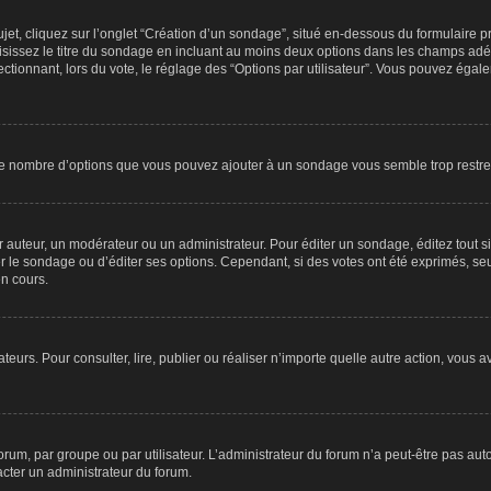
, cliquez sur l’onglet “Création d’un sondage”, situé en-dessous du formulaire princ
sissez le titre du sondage en incluant au moins deux options dans les champs adé
ctionnant, lors du vote, le réglage des “Options par utilisateur”. Vous pouvez égale
i le nombre d’options que vous pouvez ajouter à un sondage vous semble trop restre
auteur, un modérateur ou un administrateur. Pour éditer un sondage, éditez tout s
er le sondage ou d’éditer ses options. Cependant, si des votes ont été exprimés, seu
n cours.
isateurs. Pour consulter, lire, publier ou réaliser n’importe quelle autre action, v
um, par groupe ou par utilisateur. L’administrateur du forum n’a peut-être pas auto
acter un administrateur du forum.