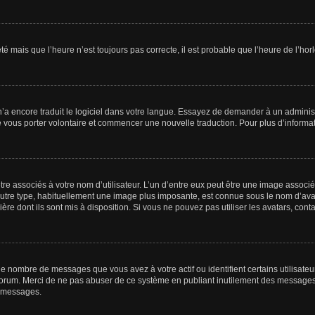
été mais que l’heure n’est toujours pas correcte, il est probable que l’heure de l’hor
 n’a encore traduit le logiciel dans votre langue. Essayez de demander à un administr
e vous porter volontaire et commencer une nouvelle traduction. Pour plus d’informatio
re associés à votre nom d’utilisateur. L’un d’entre eux peut être une image associé
’autre type, habituellement une image plus imposante, est connue sous le nom d’ava
ère dont ils sont mis à disposition. Si vous ne pouvez pas utiliser les avatars, cont
le nombre de messages que vous avez à votre actif ou identifient certains utilisat
u forum. Merci de ne pas abuser de ce système en publiant inutilement des messages
e messages.