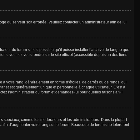
loge du serveur soit erronée. Veuillez contacter un administrateur afin de lui
ateur du forum s’il est possible qu’il puisse installer l’archive de langue que
ns, veuillez vous rendre sur le site officiel (accessible depuis un des liens
e à votre rang, généralement en forme d’étoiles, de carrés ou de ronds, qui
tar et est généralement unique et personnelle à chaque utilisateur. C’est à
actez l’administrateur du forum et demandez-lui pour quelles raisons a t-il
eurs spéciaux, comme les modérateurs et les administrateurs. Dans la plupart
 afin d’augmenter votre rang sur le forum. Beaucoup de forums ne toléreront