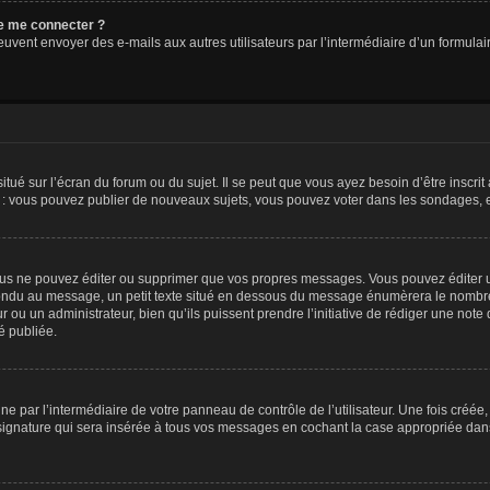
 de me connecter ?
its peuvent envoyer des e-mails aux autres utilisateurs par l’intermédiaire d’un form
tué sur l’écran du forum ou du sujet. Il se peut que vous ayez besoin d’être inscri
e : vous pouvez publier de nouveaux sujets, vous pouvez voter dans les sondages, e
us ne pouvez éditer ou supprimer que vos propres messages. Vous pouvez éditer u
pondu au message, un petit texte situé en dessous du message énumèrera le nombre de
r ou un administrateur, bien qu’ils puissent prendre l’initiative de rédiger une note 
é publiée.
e par l’intermédiaire de votre panneau de contrôle de l’utilisateur. Une fois créé
ignature qui sera insérée à tous vos messages en cochant la case appropriée dans vo