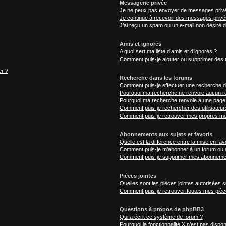
Messagerie privée
Je ne peux pas envoyer de messages privé
Je continue à recevoir des messages privés 
J’ai reçu un spam ou un e-mail non désiré d
Amis et ignorés
A quoi sert ma liste d’amis et d’ignorés ?
Comment puis-je ajouter ou supprimer des ut
er ?
Recherche dans les forums
Comment puis-je effectuer une recherche 
Pourquoi ma recherche ne renvoie aucun ré
Pourquoi ma recherche renvoie à une page
Comment puis-je rechercher des utilisateur
Comment puis-je retrouver mes propres me
Abonnements aux sujets et favoris
Quelle est la différence entre la mise en fav
Comment puis-je m’abonner à un forum ou à
Comment puis-je supprimer mes abonneme
Pièces jointes
Quelles sont les pièces jointes autorisées 
Comment puis-je retrouver toutes mes pièce
Questions à propos de phpBB3
Qui a écrit ce système de forum ?
Pourquoi la fonctionnalité X n’est pas dispon