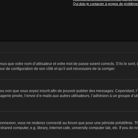
Qui dois-je contacter à propos de problèmes
us que votre nom d’utilisateur et votre mot de passe soient corrects. S’ils le sont,
eur de configuration de son côté et qu’il soit nécessaire de la corriger.
er ou non que vous soyez inscrit afin de pouvoir publier des messages. Cependant, 
erie privée, l’envoi d’e-mails aux autres utilisateurs, l’adhésion à un groupe d’uti
connexion, vous ne resterez connecté au forum que pour une période prédéfinie. Th
ared computer, e.g. library, internet cafe, university computer lab, etc. If you do 