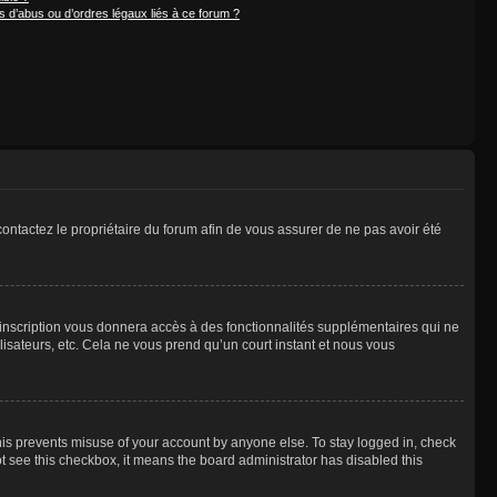
 d’abus ou d’ordres légaux liés à ce forum ?
 contactez le propriétaire du forum afin de vous assurer de ne pas avoir été
l’inscription vous donnera accès à des fonctionnalités supplémentaires qui ne
lisateurs, etc. Cela ne vous prend qu’un court instant et nous vous
is prevents misuse of your account by anyone else. To stay logged in, check
not see this checkbox, it means the board administrator has disabled this