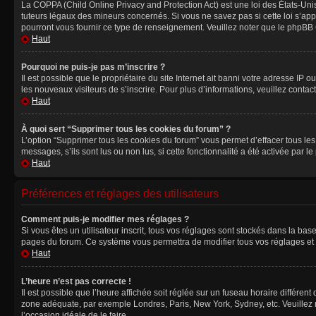
La COPPA (Child Online Privacy and Protection Act) est une loi des États-Un
tuteurs légaux des mineurs concernés. Si vous ne savez pas si cette loi s’ap
pourront vous fournir ce type de renseignement. Veuillez noter que le phpBB G
Haut
Pourquoi ne puis-je pas m’inscrire ?
Il est possible que le propriétaire du site Internet ait banni votre adresse IP 
les nouveaux visiteurs de s’inscrire. Pour plus d’informations, veuillez contac
Haut
À quoi sert “Supprimer tous les cookies du forum” ?
L’option “Supprimer tous les cookies du forum” vous permet d’effacer tous le
messages, s’ils sont lus ou non lus, si cette fonctionnalité a été activée pa
Haut
Préférences et réglages des utilisateurs
Comment puis-je modifier mes réglages ?
Si vous êtes un utilisateur inscrit, tous vos réglages sont stockés dans la ba
pages du forum. Ce système vous permettra de modifier tous vos réglages et 
Haut
L’heure n’est pas correcte !
Il est possible que l’heure affichée soit réglée sur un fuseau horaire différent
zone adéquate, par exemple Londres, Paris, New York, Sydney, etc. Veuillez not
l’occasion idéale de le faire.