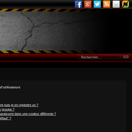
d’utilisateurs
nt puis-je en rejoindre un ?
e groupe ?
paraissent dans une couleur différente ?
éfaut” ?