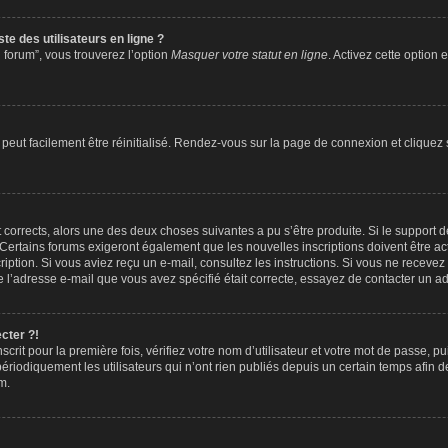
te des utilisateurs en ligne ?
 forum”, vous trouverez l’option
Masquer votre statut en ligne
. Activez cette option
peut facilement être réinitialisé. Rendez-vous sur la page de connexion et cliquez
nt corrects, alors une des deux choses suivantes a pu s’être produite. Si le suppor
. Certains forums exigeront également que les nouvelles inscriptions doivent être a
nscription. Si vous aviez reçu un e-mail, consultez les instructions. Si vous ne rec
que l’adresse e-mail que vous avez spécifié était correcte, essayez de contacter un ad
cter ?!
crit pour la première fois, vérifiez votre nom d’utilisateur et votre mot de passe, p
iquement les utilisateurs qui n’ont rien publiés depuis un certain temps afin de ré
m.