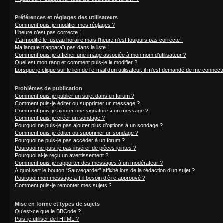
Préférences et réglages des utilisateurs
Comment puis-je modifier mes réglages ?
L’heure n’est pas correcte !
J’ai modifié le fuseau horaire mais l’heure n’est toujours pas correcte !
Ma langue n’apparaît pas dans la liste !
Comment puis-je afficher une image associée à mon nom d’utilisateur ?
Quel est mon rang et comment puis-je le modifier ?
Lorsque je clique sur le lien de l’e-mail d’un utilisateur, il m’est demandé de me connect
Problèmes de publication
Comment puis-je publier un sujet dans un forum ?
Comment puis-je éditer ou supprimer un message ?
Comment puis-je ajouter une signature à un message ?
Comment puis-je créer un sondage ?
Pourquoi ne puis-je pas ajouter plus d’options à un sondage ?
Comment puis-je éditer ou supprimer un sondage ?
Pourquoi ne puis-je pas accéder à un forum ?
Pourquoi ne puis-je pas insérer de pièces jointes ?
Pourquoi ai-je reçu un avertissement ?
Comment puis-je rapporter des messages à un modérateur ?
À quoi sert le bouton “Sauvegarder” affiché lors de la rédaction d’un sujet ?
Pourquoi mon message a-t-il besoin d’être approuvé ?
Comment puis-je remonter mes sujets ?
Mise en forme et types de sujets
Qu’est-ce que le BBCode ?
Puis-je utiliser de l’HTML ?