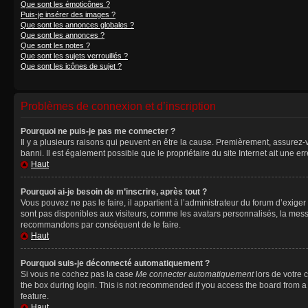
Que sont les émoticônes ?
Puis-je insérer des images ?
Que sont les annonces globales ?
Que sont les annonces ?
Que sont les notes ?
Que sont les sujets verrouillés ?
Que sont les icônes de sujet ?
Problèmes de connexion et d’inscription
Pourquoi ne puis-je pas me connecter ?
Il y a plusieurs raisons qui peuvent en être la cause. Premièrement, assurez-vo
banni. Il est également possible que le propriétaire du site Internet ait une err
Haut
Pourquoi ai-je besoin de m’inscrire, après tout ?
Vous pouvez ne pas le faire, il appartient à l’administrateur du forum d’exig
sont pas disponibles aux visiteurs, comme les avatars personnalisés, la messag
recommandons par conséquent de le faire.
Haut
Pourquoi suis-je déconnecté automatiquement ?
Si vous ne cochez pas la case
Me connecter automatiquement
lors de votre 
the box during login. This is not recommended if you access the board from a sh
feature.
Haut