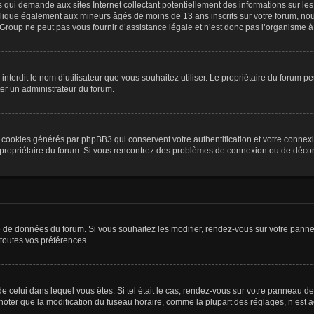
is qui demande aux sites Internet collectant potentiellement des informations sur 
plique également aux mineurs âgés de moins de 13 ans inscrits sur votre forum, nou
roup ne peut pas vous fournir d’assistance légale et n’est donc pas l’organisme à c
ou interdit le nom d’utilisateur que vous souhaitez utiliser. Le propriétaire du forum
ter un administrateur du forum.
s cookies générés par phpBB3 qui conservent votre authentification et votre connex
r le propriétaire du forum. Si vous rencontrez des problèmes de connexion ou de déc
se de données du forum. Si vous souhaitez les modifier, rendez-vous sur votre pannea
toutes vos préférences.
 de celui dans lequel vous êtes. Si tel était le cas, rendez-vous sur votre panneau de 
er que la modification du fuseau horaire, comme la plupart des réglages, n’est acces