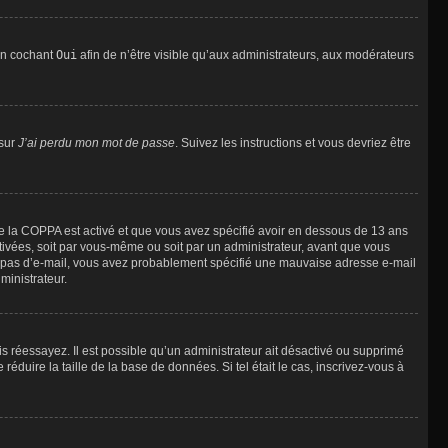
 en cochant
Oui
afin de n’être visible qu’aux administrateurs, aux modérateurs
 sur
J’ai perdu mon mot de passe
. Suivez les instructions et vous devriez être
t de la COPPA est activé et que vous avez spécifié avoir en dessous de 13 ans
ctivées, soit par vous-même ou soit par un administrateur, avant que vous
evez pas d’e-mail, vous avez probablement spécifié une mauvaise adresse e-mail
ministrateur.
uis réessayez. Il est possible qu’un administrateur ait désactivé ou supprimé
duire la taille de la base de données. Si tel était le cas, inscrivez-vous à