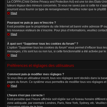
La COPPA (Child Online Privacy and Protection Act) est une loi des États-Un
tuteurs légaux des mineurs concernés. Si vous ne savez pas si cette loi s’ap
pourront vous fournir ce type de renseignement. Veuillez noter que le phpBB G
Haut
Pourquoi ne puis-je pas m’inscrire ?
Il est possible que le propriétaire du site Internet ait banni votre adresse IP 
les nouveaux visiteurs de s’inscrire. Pour plus d’informations, veuillez contac
Haut
À quoi sert “Supprimer tous les cookies du forum” ?
L’option “Supprimer tous les cookies du forum” vous permet d’effacer tous le
messages, s’ils sont lus ou non lus, si cette fonctionnalité a été activée pa
Haut
Préférences et réglages des utilisateurs
Comment puis-je modifier mes réglages ?
Si vous êtes un utilisateur inscrit, tous vos réglages sont stockés dans la ba
pages du forum. Ce système vous permettra de modifier tous vos réglages et 
Haut
L’heure n’est pas correcte !
Il est possible que l’heure affichée soit réglée sur un fuseau horaire différent
zone adéquate, par exemple Londres, Paris, New York, Sydney, etc. Veuillez not
l’occasion idéale de le faire.