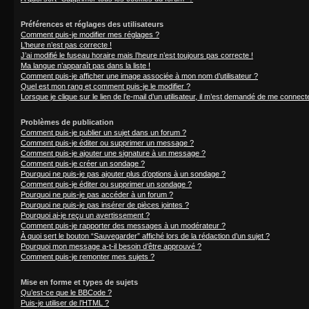
Préférences et réglages des utilisateurs
Comment puis-je modifier mes réglages ?
L’heure n’est pas correcte !
J’ai modifié le fuseau horaire mais l’heure n’est toujours pas correcte !
Ma langue n’apparaît pas dans la liste !
Comment puis-je afficher une image associée à mon nom d’utilisateur ?
Quel est mon rang et comment puis-je le modifier ?
Lorsque je clique sur le lien de l’e-mail d’un utilisateur, il m’est demandé de me connect
Problèmes de publication
Comment puis-je publier un sujet dans un forum ?
Comment puis-je éditer ou supprimer un message ?
Comment puis-je ajouter une signature à un message ?
Comment puis-je créer un sondage ?
Pourquoi ne puis-je pas ajouter plus d’options à un sondage ?
Comment puis-je éditer ou supprimer un sondage ?
Pourquoi ne puis-je pas accéder à un forum ?
Pourquoi ne puis-je pas insérer de pièces jointes ?
Pourquoi ai-je reçu un avertissement ?
Comment puis-je rapporter des messages à un modérateur ?
À quoi sert le bouton “Sauvegarder” affiché lors de la rédaction d’un sujet ?
Pourquoi mon message a-t-il besoin d’être approuvé ?
Comment puis-je remonter mes sujets ?
Mise en forme et types de sujets
Qu’est-ce que le BBCode ?
Puis-je utiliser de l’HTML ?