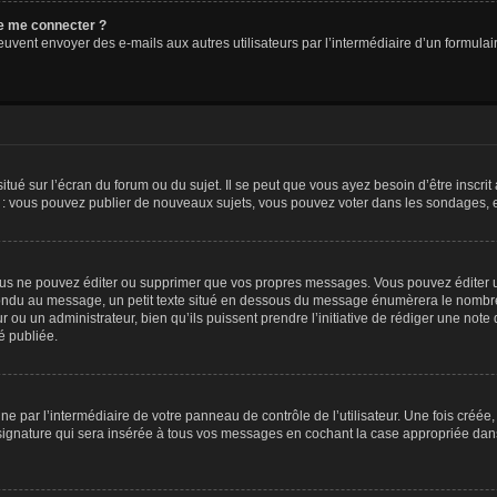
 de me connecter ?
its peuvent envoyer des e-mails aux autres utilisateurs par l’intermédiaire d’un form
tué sur l’écran du forum ou du sujet. Il se peut que vous ayez besoin d’être inscri
e : vous pouvez publier de nouveaux sujets, vous pouvez voter dans les sondages, e
us ne pouvez éditer ou supprimer que vos propres messages. Vous pouvez éditer u
pondu au message, un petit texte situé en dessous du message énumèrera le nombre de
r ou un administrateur, bien qu’ils puissent prendre l’initiative de rédiger une note 
é publiée.
e par l’intermédiaire de votre panneau de contrôle de l’utilisateur. Une fois créé
ignature qui sera insérée à tous vos messages en cochant la case appropriée dans vo