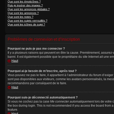
Que sont les émoticônes ?
Puis-je insérer des images ?
Que sont les annonces globales ?
Que sont les annonces ?
Que sont les notes ?
Que sont les sujets verrouillés ?
Que sont les icônes de sujet ?
Problèmes de connexion et d’inscription
Pourquoi ne puis-je pas me connecter ?
Il y a plusieurs raisons qui peuvent en être la cause. Premièrement, assurez-vo
banni. Il est également possible que le propriétaire du site Internet ait une err
Haut
Pourquoi ai-je besoin de m’inscrire, après tout ?
Vous pouvez ne pas le faire, il appartient à l’administrateur du forum d’exig
sont pas disponibles aux visiteurs, comme les avatars personnalisés, la messag
recommandons par conséquent de le faire.
Haut
Pourquoi suis-je déconnecté automatiquement ?
Si vous ne cochez pas la case
Me connecter automatiquement
lors de votre 
the box during login. This is not recommended if you access the board from a sh
feature.
Haut