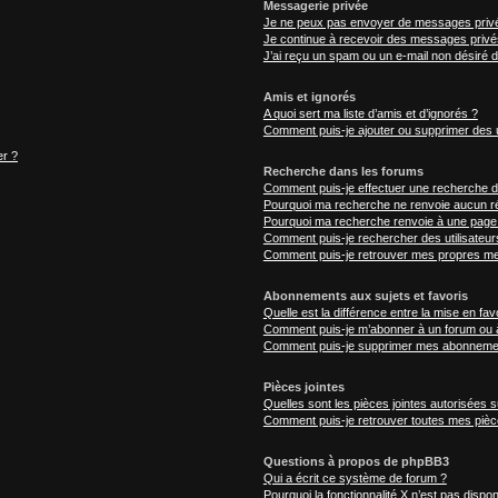
Messagerie privée
Je ne peux pas envoyer de messages privé
Je continue à recevoir des messages privés 
J’ai reçu un spam ou un e-mail non désiré d
Amis et ignorés
A quoi sert ma liste d’amis et d’ignorés ?
Comment puis-je ajouter ou supprimer des ut
er ?
Recherche dans les forums
Comment puis-je effectuer une recherche 
Pourquoi ma recherche ne renvoie aucun ré
Pourquoi ma recherche renvoie à une page
Comment puis-je rechercher des utilisateur
Comment puis-je retrouver mes propres me
Abonnements aux sujets et favoris
Quelle est la différence entre la mise en fav
Comment puis-je m’abonner à un forum ou à
Comment puis-je supprimer mes abonneme
Pièces jointes
Quelles sont les pièces jointes autorisées 
Comment puis-je retrouver toutes mes pièce
Questions à propos de phpBB3
Qui a écrit ce système de forum ?
Pourquoi la fonctionnalité X n’est pas dispon