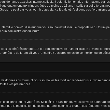
is qui demande aux sites Internet collectant potentiellement des informations sur 
plique également aux mineurs âgés de moins de 13 ans inscrits sur votre forum, nou
roup ne peut pas vous fournir d’assistance légale et n’est donc pas l’organisme à c
ou interdit le nom d’utilisateur que vous souhaitez utiliser. Le propriétaire du forum
ter un administrateur du forum.
s cookies générés par phpBB3 qui conservent votre authentification et votre connex
r le propriétaire du forum. Si vous rencontrez des problèmes de connexion ou de déc
se de données du forum. Si vous souhaitez les modifier, rendez-vous sur votre pannea
toutes vos préférences.
 de celui dans lequel vous êtes. Si tel était le cas, rendez-vous sur votre panneau de 
er que la modification du fuseau horaire, comme la plupart des réglages, n’est acces