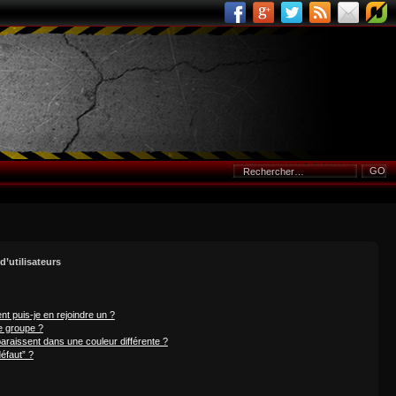
d’utilisateurs
nt puis-je en rejoindre un ?
e groupe ?
paraissent dans une couleur différente ?
éfaut” ?