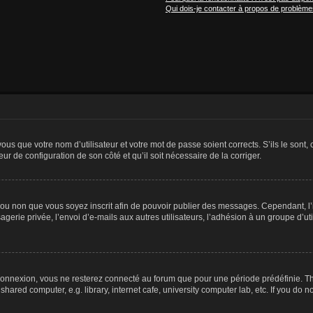
Qui dois-je contacter à propos de problèmes
us que votre nom d’utilisateur et votre mot de passe soient corrects. S’ils le sont,
eur de configuration de son côté et qu’il soit nécessaire de la corriger.
er ou non que vous soyez inscrit afin de pouvoir publier des messages. Cependant, 
erie privée, l’envoi d’e-mails aux autres utilisateurs, l’adhésion à un groupe d’uti
connexion, vous ne resterez connecté au forum que pour une période prédéfinie. Th
ared computer, e.g. library, internet cafe, university computer lab, etc. If you do 