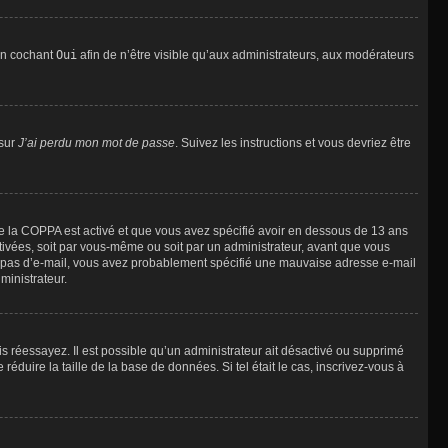
 en cochant
Oui
afin de n’être visible qu’aux administrateurs, aux modérateurs
 sur
J’ai perdu mon mot de passe
. Suivez les instructions et vous devriez être
t de la COPPA est activé et que vous avez spécifié avoir en dessous de 13 ans
ctivées, soit par vous-même ou soit par un administrateur, avant que vous
evez pas d’e-mail, vous avez probablement spécifié une mauvaise adresse e-mail
ministrateur.
uis réessayez. Il est possible qu’un administrateur ait désactivé ou supprimé
duire la taille de la base de données. Si tel était le cas, inscrivez-vous à