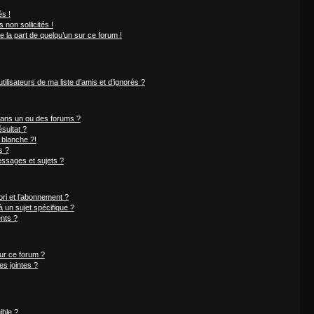
s !
non sollicités !
e la part de quelqu’un sur ce forum !
ilisateurs de ma liste d’amis et d’ignorés ?
dans un ou des forums ?
sultat ?
 blanche ?!
s ?
ssages et sujets ?
ori et l’abonnement ?
 un sujet spécifique ?
nts ?
sur ce forum ?
s jointes ?
ible ?