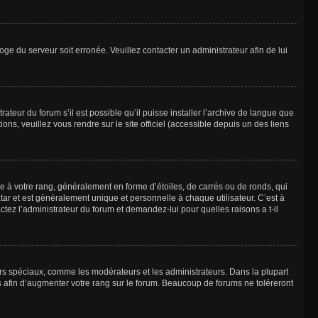
loge du serveur soit erronée. Veuillez contacter un administrateur afin de lui
ateur du forum s’il est possible qu’il puisse installer l’archive de langue que
ns, veuillez vous rendre sur le site officiel (accessible depuis un des liens
e à votre rang, généralement en forme d’étoiles, de carrés ou de ronds, qui
tar et est généralement unique et personnelle à chaque utilisateur. C’est à
actez l’administrateur du forum et demandez-lui pour quelles raisons a t-il
eurs spéciaux, comme les modérateurs et les administrateurs. Dans la plupart
 afin d’augmenter votre rang sur le forum. Beaucoup de forums ne toléreront