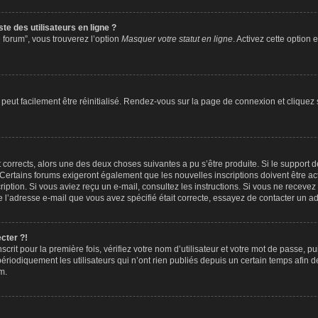
te des utilisateurs en ligne ?
 forum”, vous trouverez l’option
Masquer votre statut en ligne
. Activez cette option
peut facilement être réinitialisé. Rendez-vous sur la page de connexion et cliquez
nt corrects, alors une des deux choses suivantes a pu s’être produite. Si le suppor
. Certains forums exigeront également que les nouvelles inscriptions doivent être a
nscription. Si vous aviez reçu un e-mail, consultez les instructions. Si vous ne rec
que l’adresse e-mail que vous avez spécifié était correcte, essayez de contacter un ad
cter ?!
crit pour la première fois, vérifiez votre nom d’utilisateur et votre mot de passe, p
iquement les utilisateurs qui n’ont rien publiés depuis un certain temps afin de ré
m.