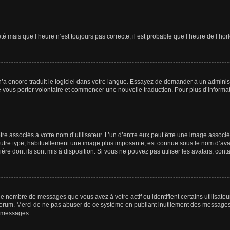
été mais que l’heure n’est toujours pas correcte, il est probable que l’heure de l’hor
 n’a encore traduit le logiciel dans votre langue. Essayez de demander à un administr
e vous porter volontaire et commencer une nouvelle traduction. Pour plus d’informatio
re associés à votre nom d’utilisateur. L’un d’entre eux peut être une image associé
’autre type, habituellement une image plus imposante, est connue sous le nom d’ava
ère dont ils sont mis à disposition. Si vous ne pouvez pas utiliser les avatars, cont
le nombre de messages que vous avez à votre actif ou identifient certains utilisat
u forum. Merci de ne pas abuser de ce système en publiant inutilement des messages
e messages.