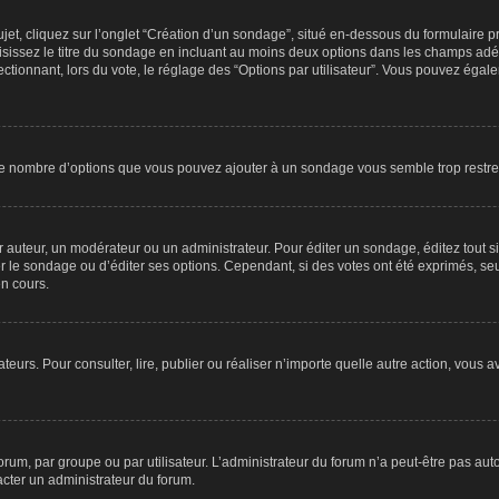
, cliquez sur l’onglet “Création d’un sondage”, situé en-dessous du formulaire princ
sissez le titre du sondage en incluant au moins deux options dans les champs adé
ctionnant, lors du vote, le réglage des “Options par utilisateur”. Vous pouvez égale
i le nombre d’options que vous pouvez ajouter à un sondage vous semble trop restre
auteur, un modérateur ou un administrateur. Pour éditer un sondage, éditez tout s
er le sondage ou d’éditer ses options. Cependant, si des votes ont été exprimés, seu
n cours.
isateurs. Pour consulter, lire, publier ou réaliser n’importe quelle autre action, v
um, par groupe ou par utilisateur. L’administrateur du forum n’a peut-être pas auto
acter un administrateur du forum.