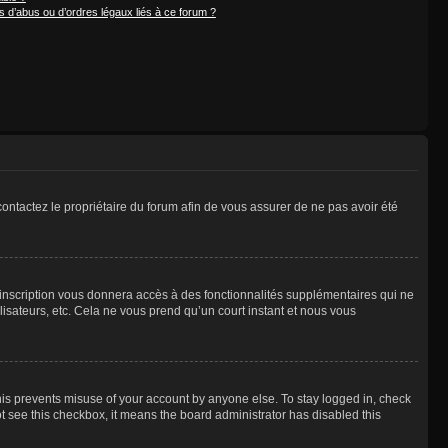
 d’abus ou d’ordres légaux liés à ce forum ?
 contactez le propriétaire du forum afin de vous assurer de ne pas avoir été
l’inscription vous donnera accès à des fonctionnalités supplémentaires qui ne
lisateurs, etc. Cela ne vous prend qu’un court instant et nous vous
is prevents misuse of your account by anyone else. To stay logged in, check
not see this checkbox, it means the board administrator has disabled this