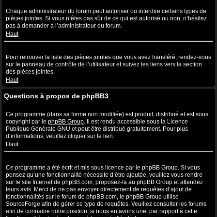
Quelles sont les pièces jointes autorisées sur ce forum ?
Chaque administrateur du forum peut autoriser ou interdire certains types de
pièces jointes. Si vous n’êtes pas sûr de ce qui est autorisé ou non, n’hésitez
pas à demander à l’administrateur du forum.
Haut
Comment puis-je retrouver toutes mes pièces jointes ?
Pour retrouver la liste des pièces jointes que vous avez transféré, rendez-vous
sur le panneau de contrôle de l’utilisateur et suivez les liens vers la section
des pièces jointes.
Haut
Questions à propos de phpBB3
Qui a écrit ce système de forum ?
Ce programme (dans sa forme non modifiée) est produit, distribué et est sous
copyright par le
phpBB Group
. Il est rendu accessible sous la Licence
Publique Générale GNU et peut être distribué gratuitement. Pour plus
d’informations, veuillez cliquer sur le lien.
Haut
Pourquoi la fonctionnalité X n’est pas disponible ?
Ce programme a été écrit et mis sous licence par le phpBB Group. Si vous
pensez qu’une fonctionnalité nécessite d’être ajoutée, veuillez vous rendre
sur le site Internet de phpBB.com, proposez-la au phpBB Group et attendez
leurs avis. Merci de ne pas envoyer directement de requêtes d’ajout de
fonctionnalités sur le forum de phpBB.com, le phpBB Group utilise
SourceForge afin de gérer ce type de requêtes. Veuillez consulter les forums
afin de connaitre notre position, si nous en avons une, par rapport à cette