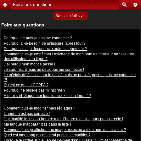
Foire aux questions
Switch to full style
Foire aux questions
Problèmes de connexion et d’inscription
Pourquoi ne puis-je pas me connecter ?
Pourquoi ai-je besoin de m’inscrire, après tout ?
Pourquoi suis-je déconnecté automatiquement ?
Comment puis-je empêcher l’affichage de mon nom d’utilisateur dans la liste
des utilisateurs en ligne ?
J’ai perdu mon mot de passe !
Je suis inscrit mais ne peux pas me connecter !
Je m’étais déjà inscrit par le passé mais ne peux à présent plus me connecter
?!
Qu’est-ce que la COPPA ?
Pourquoi ne puis-je pas m’inscrire ?
À quoi sert “Supprimer tous les cookies du forum” ?
Préférences et réglages des utilisateurs
Comment puis-je modifier mes réglages ?
L’heure n’est pas correcte !
J’ai modifié le fuseau horaire mais l’heure n’est toujours pas correcte !
Ma langue n’apparaît pas dans la liste !
Comment puis-je afficher une image associée à mon nom d’utilisateur ?
Quel est mon rang et comment puis-je le modifier ?
Lorsque je clique sur le lien de l’e-mail d’un utilisateur, il m’est demandé de