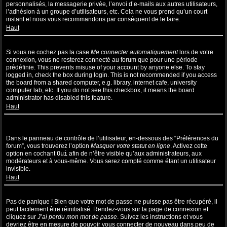
personnalisés, la messagerie privée, l’envoi d’e-mails aux autres utilisateurs,
l’adhésion à un groupe d’utilisateurs, etc. Cela ne vous prend qu’un court
instant et nous vous recommandons par conséquent de le faire.
Haut
Pourquoi suis-je déconnecté automatiquement ?
Si vous ne cochez pas la case
Me connecter automatiquement
lors de votre
connexion, vous ne resterez connecté au forum que pour une période
prédéfinie. This prevents misuse of your account by anyone else. To stay
logged in, check the box during login. This is not recommended if you access
the board from a shared computer, e.g. library, internet cafe, university
computer lab, etc. If you do not see this checkbox, it means the board
administrator has disabled this feature.
Haut
Comment puis-je empêcher l’affichage de mon nom d’utilisateur
dans la liste des utilisateurs en ligne ?
Dans le panneau de contrôle de l’utilisateur, en-dessous des “Préférences du
forum”, vous trouverez l’option
Masquer votre statut en ligne
. Activez cette
option en cochant
Oui
afin de n’être visible qu’aux administrateurs, aux
modérateurs et à vous-même. Vous serez compté comme étant un utilisateur
invisible.
Haut
J’ai perdu mon mot de passe !
Pas de panique ! Bien que votre mot de passe ne puisse pas être récupéré, il
peut facilement être réinitialisé. Rendez-vous sur la page de connexion et
cliquez sur
J’ai perdu mon mot de passe
. Suivez les instructions et vous
devriez être en mesure de pouvoir vous connecter de nouveau dans peu de