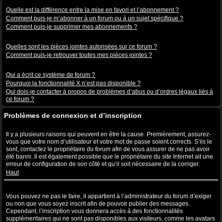
Abonnements aux sujets et favoris
Quelle est la différence entre la mise en favori et l’abonnement ?
Comment puis-je m’abonner à un forum ou à un sujet spécifique ?
Comment puis-je supprimer mes abonnements ?
Pièces jointes
Quelles sont les pièces jointes autorisées sur ce forum ?
Comment puis-je retrouver toutes mes pièces jointes ?
Questions à propos de phpBB3
Qui a écrit ce système de forum ?
Pourquoi la fonctionnalité X n’est pas disponible ?
Qui dois-je contacter à propos de problèmes d’abus ou d’ordres légaux liés à
ce forum ?
Problèmes de connexion et d’inscription
Pourquoi ne puis-je pas me connecter ?
Il y a plusieurs raisons qui peuvent en être la cause. Premièrement, assurez-
vous que votre nom d’utilisateur et votre mot de passe soient corrects. S’ils le
sont, contactez le propriétaire du forum afin de vous assurer de ne pas avoir
été banni. Il est également possible que le propriétaire du site Internet ait une
erreur de configuration de son côté et qu’il soit nécessaire de la corriger.
Haut
Pourquoi ai-je besoin de m’inscrire, après tout ?
Vous pouvez ne pas le faire, il appartient à l’administrateur du forum d’exiger
ou non que vous soyez inscrit afin de pouvoir publier des messages.
Cependant, l’inscription vous donnera accès à des fonctionnalités
supplémentaires qui ne sont pas disponibles aux visiteurs, comme les avatars