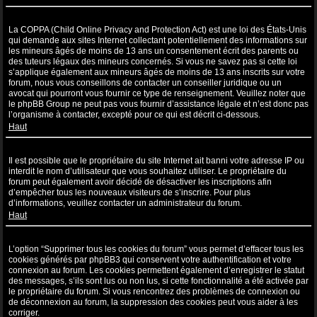
Qu’est-ce que la COPPA ?
La COPPA (Child Online Privacy and Protection Act) est une loi des États-Unis
qui demande aux sites Internet collectant potentiellement des informations sur
les mineurs âgés de moins de 13 ans un consentement écrit des parents ou
des tuteurs légaux des mineurs concernés. Si vous ne savez pas si cette loi
s’applique également aux mineurs âgés de moins de 13 ans inscrits sur votre
forum, nous vous conseillons de contacter un conseiller juridique ou un
avocat qui pourront vous fournir ce type de renseignement. Veuillez noter que
le phpBB Group ne peut pas vous fournir d’assistance légale et n’est donc pas
l’organisme à contacter, excepté pour ce qui est décrit ci-dessous.
Haut
Pourquoi ne puis-je pas m’inscrire ?
Il est possible que le propriétaire du site Internet ait banni votre adresse IP ou
interdit le nom d’utilisateur que vous souhaitez utiliser. Le propriétaire du
forum peut également avoir décidé de désactiver les inscriptions afin
d’empêcher tous les nouveaux visiteurs de s’inscrire. Pour plus
d’informations, veuillez contacter un administrateur du forum.
Haut
À quoi sert “Supprimer tous les cookies du forum” ?
L’option “Supprimer tous les cookies du forum” vous permet d’effacer tous les
cookies générés par phpBB3 qui conservent votre authentification et votre
connexion au forum. Les cookies permettent également d’enregistrer le statut
des messages, s’ils sont lus ou non lus, si cette fonctionnalité a été activée par
le propriétaire du forum. Si vous rencontrez des problèmes de connexion ou
de déconnexion au forum, la suppression des cookies peut vous aider à les
corriger.