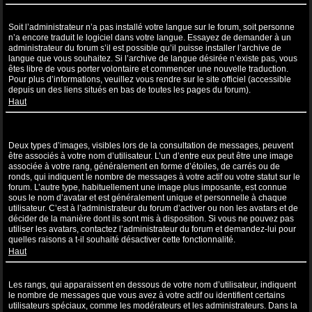
Ma langue n’apparaît pas dans la liste !
Soit l’administrateur n’a pas installé votre langue sur le forum, soit personne
n’a encore traduit le logiciel dans votre langue. Essayez de demander à un
administrateur du forum s’il est possible qu’il puisse installer l’archive de
langue que vous souhaitez. Si l’archive de langue désirée n’existe pas, vous
êtes libre de vous porter volontaire et commencer une nouvelle traduction.
Pour plus d’informations, veuillez vous rendre sur le site officiel (accessible
depuis un des liens situés en bas de toutes les pages du forum).
Haut
Comment puis-je afficher une image associée à mon nom
d’utilisateur ?
Deux types d’images, visibles lors de la consultation de messages, peuvent
être associés à votre nom d’utilisateur. L’un d’entre eux peut être une image
associée à votre rang, généralement en forme d’étoiles, de carrés ou de
ronds, qui indiquent le nombre de messages à votre actif ou votre statut sur le
forum. L’autre type, habituellement une image plus imposante, est connue
sous le nom d’avatar et est généralement unique et personnelle à chaque
utilisateur. C’est à l’administrateur du forum d’activer ou non les avatars et de
décider de la manière dont ils sont mis à disposition. Si vous ne pouvez pas
utiliser les avatars, contactez l’administrateur du forum et demandez-lui pour
quelles raisons a t-il souhaité désactiver cette fonctionnalité.
Haut
Quel est mon rang et comment puis-je le modifier ?
Les rangs, qui apparaissent en dessous de votre nom d’utilisateur, indiquent
le nombre de messages que vous avez à votre actif ou identifient certains
utilisateurs spéciaux, comme les modérateurs et les administrateurs. Dans la