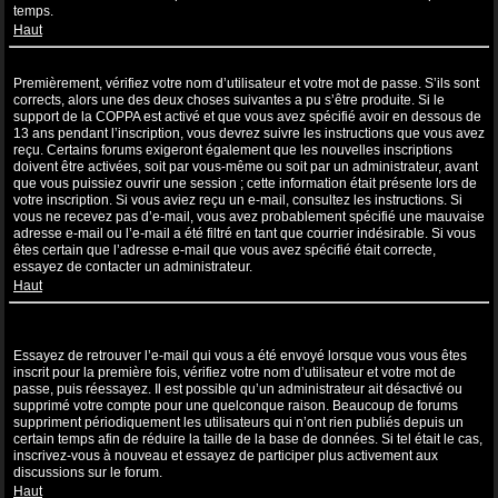
temps.
Haut
Je suis inscrit mais ne peux pas me connecter !
Premièrement, vérifiez votre nom d’utilisateur et votre mot de passe. S’ils sont
corrects, alors une des deux choses suivantes a pu s’être produite. Si le
support de la COPPA est activé et que vous avez spécifié avoir en dessous de
13 ans pendant l’inscription, vous devrez suivre les instructions que vous avez
reçu. Certains forums exigeront également que les nouvelles inscriptions
doivent être activées, soit par vous-même ou soit par un administrateur, avant
que vous puissiez ouvrir une session ; cette information était présente lors de
votre inscription. Si vous aviez reçu un e-mail, consultez les instructions. Si
vous ne recevez pas d’e-mail, vous avez probablement spécifié une mauvaise
adresse e-mail ou l’e-mail a été filtré en tant que courrier indésirable. Si vous
êtes certain que l’adresse e-mail que vous avez spécifié était correcte,
essayez de contacter un administrateur.
Haut
Je m’étais déjà inscrit par le passé mais ne peux à présent plus me
connecter ?!
Essayez de retrouver l’e-mail qui vous a été envoyé lorsque vous vous êtes
inscrit pour la première fois, vérifiez votre nom d’utilisateur et votre mot de
passe, puis réessayez. Il est possible qu’un administrateur ait désactivé ou
supprimé votre compte pour une quelconque raison. Beaucoup de forums
suppriment périodiquement les utilisateurs qui n’ont rien publiés depuis un
certain temps afin de réduire la taille de la base de données. Si tel était le cas,
inscrivez-vous à nouveau et essayez de participer plus activement aux
discussions sur le forum.
Haut