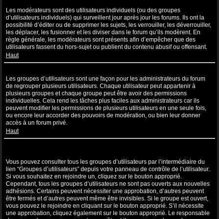
Que sont les modérateurs ?
Les modérateurs sont des utilisateurs individuels (ou des groupes
d’utilisateurs individuels) qui surveillent jour après jour les forums. Ils ont la
possibilité d’éditer ou de supprimer les sujets, les verrouiller, les déverrouiller,
les déplacer, les fusionner et les diviser dans le forum qu’ils modèrent. En
règle générale, les modérateurs sont présents afin d’empêcher que des
utilisateurs fassent du hors-sujet ou publient du contenu abusif ou offensant.
Haut
Que sont les groupes d’utilisateurs ?
Les groupes d’utilisateurs sont une façon pour les administrateurs du forum
de regrouper plusieurs utilisateurs. Chaque utilisateur peut appartenir à
plusieurs groupes et chaque groupe peut être avoir des permissions
individuelles. Cela rend les tâches plus faciles aux administrateurs car ils
peuvent modifier les permissions de plusieurs utilisateurs en une seule fois,
ou encore leur accorder des pouvoirs de modération, ou bien leur donner
accès à un forum privé.
Haut
Où sont les groupes d’utilisateurs et comment puis-je en rejoindre
un ?
Vous pouvez consulter tous les groupes d’utilisateurs par l’intermédiaire du
lien “Groupes d’utilisateurs” depuis votre panneau de contrôle de l’utilisateur.
Si vous souhaitez en rejoindre un, cliquez sur le bouton approprié.
Cependant, tous les groupes d’utilisateurs ne sont pas ouverts aux nouvelles
adhésions. Certains peuvent nécessiter une approbation, d’autres peuvent
être fermés et d’autres peuvent même être invisibles. Si le groupe est ouvert,
vous pouvez le rejoindre en cliquant sur le bouton approprié. S’il nécessite
une approbation, cliquez également sur le bouton approprié. Le responsable