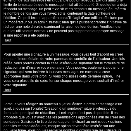
éditer un de vos messages en cliquant le bouton adéquat, parfois dans une
limite de temps après que le message initial ait été publié. Si quelqu’un a déjà
répondu au message, un petit texte situé en dessous du message énumèrera
le nombre de fois que vous l’avez édité, contenant la date et l’heure de
l’édition. Ce petit texte n’apparaîtra pas s’il s’agit d’une édition effectuée par
un modérateur ou un administrateur, bien qu’ils puissent prendre l’initiative de
rédiger une note discrète exprimant la raison de leur édition. Veuillez noter
que les utilisateurs normaux ne peuvent pas supprimer leur propre message
si une réponse a été publiée.
Haut
Comment puis-je ajouter une signature à un message ?
Pour ajouter une signature à un message, vous devez tout d’abord en créer
une par l’intermédiaire de votre panneau de contrôle de l’utilisateur. Une fois
créée, vous pouvez cocher la case
Insérer une signature
sur le formulaire de
rédaction afin d’insérer votre signature. Vous pouvez également ajouter une
signature qui sera insérée à tous vos messages en cochant la case
appropriée dans votre profil. Si vous choisissez cette dernière option, il ne
vous sera plus utile de spécifier sur chaque message votre souhait d’insérer
votre signature.
Haut
Comment puis-je créer un sondage ?
Lorsque vous rédigez un nouveau sujet ou éditez le premier message d’un
sujet, cliquez sur l’onglet “Création d’un sondage”, situé en-dessous du
formulaire principal de rédaction ; si cet onglet n’est pas disponible, il est
probable que vous n’ayez pas les permissions appropriées afin de créer des
sondages. Saisissez le titre du sondage en incluant au moins deux options
dans les champs adéquats, chaque option devant être insérée sur une
nouvelle ligne. Vous pouvez régler le nombre d’options que les utilisateurs