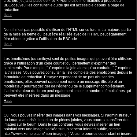
crochets [ et ] à la place de < et >. Pour plus d’informations à propos du
BBCode, veuillez consulter le guide qui est accessible depuis la page de
rédaction.
Haut
Puis-je utiliser de l’HTML ?
Non, il n’est pas possible d’utiliser de l’HTML sur ce forum. La majeure partie
de la mise en forme qui peut être réalisée avec de l’HTML peut également
être obtenue grâce à l’utilisation du BBCode.
Haut
Que sont les émoticônes ?
Les émoticônes (ou smileys) sont de petites images qui peuvent être utilisées
grâce à l’utilisation d’un code court et qui permettent d’exprimer des
sentiments. Par exemple, “:)” exprime la joie alors qu’au contraire “:(” exprime
la tristesse. Vous pouvez consulter la liste complète des émoticônes depuis le
formulaire de rédaction. Essayez cependant de ne pas abuser des
émoticônes, elles peuvent rapidement rendre un message illisible et un
modérateur pourrait décider de l’éditer ou de le supprimer complètement.
L’administrateur du forum peut également limiter le nombre d’émoticônes qui
peuvent être insérées dans un message.
Haut
Puis-je insérer des images ?
Oui, vous pouvez insérer des images dans vos messages. Si l’administrateur
du forum a autorisé l’insertion de pièces jointes, vous pourrez transférer des
images sur le forum. Dans le cas contraire, vous devrez insérer un lien
pointant vers une image stockée sur un serveur Internet public, comme
http://www.exemple.com/mon-image.gif. Vous ne pourrez cependant ni insérer