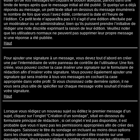
éditer un de vos messages en cliquant le bouton adéquat, parfois dans une
limite de temps après que le message initial ait été publié. Si quelqu’un a déjà
répondu au message, un petit texte situé en dessous du message énumèrera
le nombre de fois que vous l’avez édité, contenant la date et l’heure de
l’édition. Ce petit texte n’apparaîtra pas s’il s’agit d’une édition effectuée par
un modérateur ou un administrateur, bien qu’ils puissent prendre l’initiative de
rédiger une note discrète exprimant la raison de leur édition. Veuillez noter
que les utilisateurs normaux ne peuvent pas supprimer leur propre message
si une réponse a été publiée.
Haut
Comment puis-je ajouter une signature à un message ?
Pour ajouter une signature à un message, vous devez tout d’abord en créer
une par l’intermédiaire de votre panneau de contrôle de l’utilisateur. Une fois
créée, vous pouvez cocher la case
Insérer une signature
sur le formulaire de
rédaction afin d’insérer votre signature. Vous pouvez également ajouter une
signature qui sera insérée à tous vos messages en cochant la case
appropriée dans votre profil. Si vous choisissez cette dernière option, il ne
vous sera plus utile de spécifier sur chaque message votre souhait d’insérer
votre signature.
Haut
Comment puis-je créer un sondage ?
Lorsque vous rédigez un nouveau sujet ou éditez le premier message d’un
sujet, cliquez sur l’onglet “Création d’un sondage”, situé en-dessous du
formulaire principal de rédaction ; si cet onglet n’est pas disponible, il est
probable que vous n’ayez pas les permissions appropriées afin de créer des
sondages. Saisissez le titre du sondage en incluant au moins deux options
dans les champs adéquats, chaque option devant être insérée sur une
nouvelle ligne. Vous pouvez régler le nombre d’options que les utilisateurs