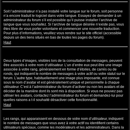
Ma langue n’apparaît pas dans la liste !
Soit l’administrateur n’a pas installé votre langue sur le forum, soit personne
n’a encore traduit le logiciel dans votre langue. Essayez de demander à un
administrateur du forum s’il est possible qu’il puisse installer l’archive de
langue que vous souhaitez. Si l’archive de langue désirée n’existe pas, vous
êtes libre de vous porter volontaire et commencer une nouvelle traduction.
Pour plus d’informations, veuillez vous rendre sur le site officiel (accessible
depuis un des liens situés en bas de toutes les pages du forum).
Haut
Comment puis-je afficher une image associée à mon nom
d’utilisateur ?
Deux types d’images, visibles lors de la consultation de messages, peuvent
être associés à votre nom d’utilisateur. L’un d’entre eux peut être une image
associée à votre rang, généralement en forme d’étoiles, de carrés ou de
ronds, qui indiquent le nombre de messages à votre actif ou votre statut sur le
forum. L’autre type, habituellement une image plus imposante, est connue
sous le nom d’avatar et est généralement unique et personnelle à chaque
utilisateur. C’est à l’administrateur du forum d’activer ou non les avatars et de
décider de la manière dont ils sont mis à disposition. Si vous ne pouvez pas
utiliser les avatars, contactez l’administrateur du forum et demandez-lui pour
quelles raisons a t-il souhaité désactiver cette fonctionnalité.
Haut
Quel est mon rang et comment puis-je le modifier ?
Les rangs, qui apparaissent en dessous de votre nom d’utilisateur, indiquent
le nombre de messages que vous avez à votre actif ou identifient certains
utilisateurs spéciaux, comme les modérateurs et les administrateurs. Dans la