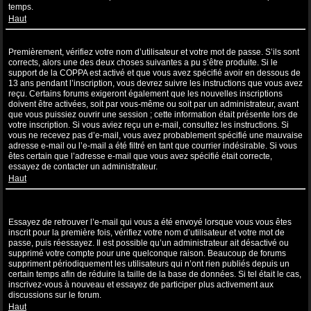
temps.
Haut
Je suis inscrit mais ne peux pas me connecter !
Premièrement, vérifiez votre nom d’utilisateur et votre mot de passe. S’ils sont
corrects, alors une des deux choses suivantes a pu s’être produite. Si le
support de la COPPA est activé et que vous avez spécifié avoir en dessous de
13 ans pendant l’inscription, vous devrez suivre les instructions que vous avez
reçu. Certains forums exigeront également que les nouvelles inscriptions
doivent être activées, soit par vous-même ou soit par un administrateur, avant
que vous puissiez ouvrir une session ; cette information était présente lors de
votre inscription. Si vous aviez reçu un e-mail, consultez les instructions. Si
vous ne recevez pas d’e-mail, vous avez probablement spécifié une mauvaise
adresse e-mail ou l’e-mail a été filtré en tant que courrier indésirable. Si vous
êtes certain que l’adresse e-mail que vous avez spécifié était correcte,
essayez de contacter un administrateur.
Haut
Je m’étais déjà inscrit par le passé mais ne peux à présent plus me
connecter ?!
Essayez de retrouver l’e-mail qui vous a été envoyé lorsque vous vous êtes
inscrit pour la première fois, vérifiez votre nom d’utilisateur et votre mot de
passe, puis réessayez. Il est possible qu’un administrateur ait désactivé ou
supprimé votre compte pour une quelconque raison. Beaucoup de forums
suppriment périodiquement les utilisateurs qui n’ont rien publiés depuis un
certain temps afin de réduire la taille de la base de données. Si tel était le cas,
inscrivez-vous à nouveau et essayez de participer plus activement aux
discussions sur le forum.
Haut