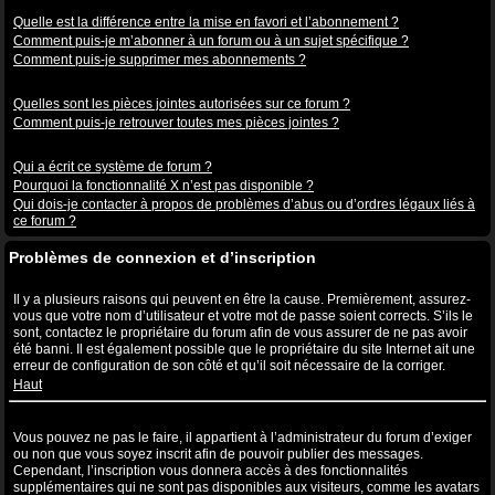
Abonnements aux sujets et favoris
Quelle est la différence entre la mise en favori et l’abonnement ?
Comment puis-je m’abonner à un forum ou à un sujet spécifique ?
Comment puis-je supprimer mes abonnements ?
Pièces jointes
Quelles sont les pièces jointes autorisées sur ce forum ?
Comment puis-je retrouver toutes mes pièces jointes ?
Questions à propos de phpBB3
Qui a écrit ce système de forum ?
Pourquoi la fonctionnalité X n’est pas disponible ?
Qui dois-je contacter à propos de problèmes d’abus ou d’ordres légaux liés à
ce forum ?
Problèmes de connexion et d’inscription
Pourquoi ne puis-je pas me connecter ?
Il y a plusieurs raisons qui peuvent en être la cause. Premièrement, assurez-
vous que votre nom d’utilisateur et votre mot de passe soient corrects. S’ils le
sont, contactez le propriétaire du forum afin de vous assurer de ne pas avoir
été banni. Il est également possible que le propriétaire du site Internet ait une
erreur de configuration de son côté et qu’il soit nécessaire de la corriger.
Haut
Pourquoi ai-je besoin de m’inscrire, après tout ?
Vous pouvez ne pas le faire, il appartient à l’administrateur du forum d’exiger
ou non que vous soyez inscrit afin de pouvoir publier des messages.
Cependant, l’inscription vous donnera accès à des fonctionnalités
supplémentaires qui ne sont pas disponibles aux visiteurs, comme les avatars