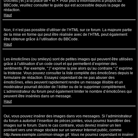
crochets [ et ] à la place de < et >. Pour plus d’informations à propos du
BBCode, veuillez consulter le guide qui est accessible depuis la page de
rédaction.
Haut
Puis-je utiliser de l’HTML ?
Non, il n’est pas possible d’utiliser de l’HTML sur ce forum. La majeure partie
de la mise en forme qui peut être réalisée avec de l’HTML peut également
être obtenue grâce à l’utilisation du BBCode.
Haut
Que sont les émoticônes ?
Les émoticônes (ou smileys) sont de petites images qui peuvent être utilisées
grâce à l’utilisation d’un code court et qui permettent d’exprimer des
sentiments. Par exemple, “:)” exprime la joie alors qu’au contraire “:(” exprime
la tristesse. Vous pouvez consulter la liste complète des émoticônes depuis le
formulaire de rédaction. Essayez cependant de ne pas abuser des
émoticônes, elles peuvent rapidement rendre un message illisible et un
modérateur pourrait décider de l’éditer ou de le supprimer complètement.
L’administrateur du forum peut également limiter le nombre d’émoticônes qui
peuvent être insérées dans un message.
Haut
Puis-je insérer des images ?
Oui, vous pouvez insérer des images dans vos messages. Si l’administrateur
du forum a autorisé l’insertion de pièces jointes, vous pourrez transférer des
images sur le forum. Dans le cas contraire, vous devrez insérer un lien
pointant vers une image stockée sur un serveur Internet public, comme
http://www.exemple.com/mon-image.gif. Vous ne pourrez cependant ni insérer