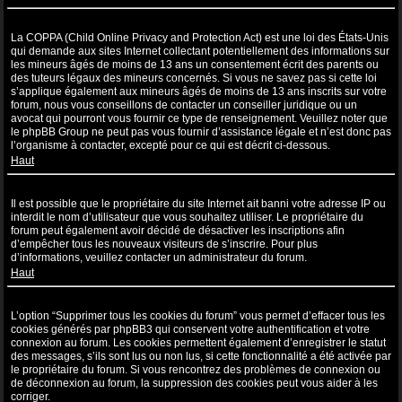
Qu’est-ce que la COPPA ?
La COPPA (Child Online Privacy and Protection Act) est une loi des États-Unis
qui demande aux sites Internet collectant potentiellement des informations sur
les mineurs âgés de moins de 13 ans un consentement écrit des parents ou
des tuteurs légaux des mineurs concernés. Si vous ne savez pas si cette loi
s’applique également aux mineurs âgés de moins de 13 ans inscrits sur votre
forum, nous vous conseillons de contacter un conseiller juridique ou un
avocat qui pourront vous fournir ce type de renseignement. Veuillez noter que
le phpBB Group ne peut pas vous fournir d’assistance légale et n’est donc pas
l’organisme à contacter, excepté pour ce qui est décrit ci-dessous.
Haut
Pourquoi ne puis-je pas m’inscrire ?
Il est possible que le propriétaire du site Internet ait banni votre adresse IP ou
interdit le nom d’utilisateur que vous souhaitez utiliser. Le propriétaire du
forum peut également avoir décidé de désactiver les inscriptions afin
d’empêcher tous les nouveaux visiteurs de s’inscrire. Pour plus
d’informations, veuillez contacter un administrateur du forum.
Haut
À quoi sert “Supprimer tous les cookies du forum” ?
L’option “Supprimer tous les cookies du forum” vous permet d’effacer tous les
cookies générés par phpBB3 qui conservent votre authentification et votre
connexion au forum. Les cookies permettent également d’enregistrer le statut
des messages, s’ils sont lus ou non lus, si cette fonctionnalité a été activée par
le propriétaire du forum. Si vous rencontrez des problèmes de connexion ou
de déconnexion au forum, la suppression des cookies peut vous aider à les
corriger.