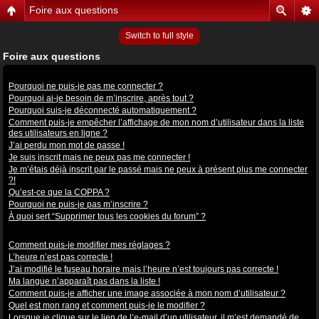
Foire aux questions
Switch to full style
Foire aux questions
Problèmes de connexion et d’inscription
Pourquoi ne puis-je pas me connecter ?
Pourquoi ai-je besoin de m’inscrire, après tout ?
Pourquoi suis-je déconnecté automatiquement ?
Comment puis-je empêcher l’affichage de mon nom d’utilisateur dans la liste
des utilisateurs en ligne ?
J’ai perdu mon mot de passe !
Je suis inscrit mais ne peux pas me connecter !
Je m’étais déjà inscrit par le passé mais ne peux à présent plus me connecter
?!
Qu’est-ce que la COPPA ?
Pourquoi ne puis-je pas m’inscrire ?
À quoi sert “Supprimer tous les cookies du forum” ?
Préférences et réglages des utilisateurs
Comment puis-je modifier mes réglages ?
L’heure n’est pas correcte !
J’ai modifié le fuseau horaire mais l’heure n’est toujours pas correcte !
Ma langue n’apparaît pas dans la liste !
Comment puis-je afficher une image associée à mon nom d’utilisateur ?
Quel est mon rang et comment puis-je le modifier ?
Lorsque je clique sur le lien de l’e-mail d’un utilisateur, il m’est demandé de