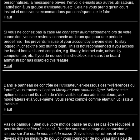
personnalisés, la messagerie privée, l’envoi d’e-mails aux autres utilisateurs,
l’adhésion à un groupe d’utilisateurs, etc. Cela ne vous prend qu’un court
instant et nous vous recommandons par conséquent de le faire.
Haut
Pourquoi suis-je déconnecté automatiquement ?
Si vous ne cochez pas la case
Me connecter automatiquement
lors de votre
connexion, vous ne resterez connecté au forum que pour une période
prédéfinie. This prevents misuse of your account by anyone else. To stay
logged in, check the box during login. This is not recommended if you access
the board from a shared computer, e.g. library, internet cafe, university
computer lab, etc. If you do not see this checkbox, it means the board
administrator has disabled this feature.
Haut
Comment puis-je empêcher l’affichage de mon nom d’utilisateur
dans la liste des utilisateurs en ligne ?
Dans le panneau de contrôle de l’utilisateur, en-dessous des “Préférences du
forum”, vous trouverez l’option
Masquer votre statut en ligne
. Activez cette
option en cochant
Oui
afin de n’être visible qu’aux administrateurs, aux
modérateurs et à vous-même. Vous serez compté comme étant un utilisateur
invisible.
Haut
J’ai perdu mon mot de passe !
Pas de panique ! Bien que votre mot de passe ne puisse pas être récupéré, il
peut facilement être réinitialisé. Rendez-vous sur la page de connexion et
cliquez sur
J’ai perdu mon mot de passe
. Suivez les instructions et vous
devriez être en mesure de pouvoir vous connecter de nouveau dans peu de