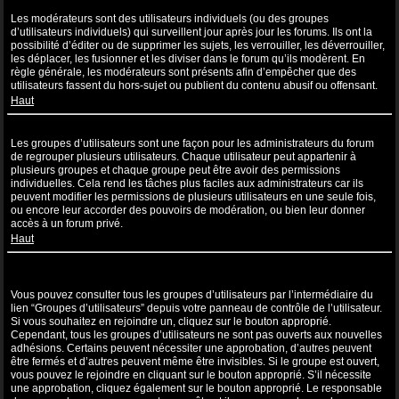
Que sont les modérateurs ?
Les modérateurs sont des utilisateurs individuels (ou des groupes
d’utilisateurs individuels) qui surveillent jour après jour les forums. Ils ont la
possibilité d’éditer ou de supprimer les sujets, les verrouiller, les déverrouiller,
les déplacer, les fusionner et les diviser dans le forum qu’ils modèrent. En
règle générale, les modérateurs sont présents afin d’empêcher que des
utilisateurs fassent du hors-sujet ou publient du contenu abusif ou offensant.
Haut
Que sont les groupes d’utilisateurs ?
Les groupes d’utilisateurs sont une façon pour les administrateurs du forum
de regrouper plusieurs utilisateurs. Chaque utilisateur peut appartenir à
plusieurs groupes et chaque groupe peut être avoir des permissions
individuelles. Cela rend les tâches plus faciles aux administrateurs car ils
peuvent modifier les permissions de plusieurs utilisateurs en une seule fois,
ou encore leur accorder des pouvoirs de modération, ou bien leur donner
accès à un forum privé.
Haut
Où sont les groupes d’utilisateurs et comment puis-je en rejoindre
un ?
Vous pouvez consulter tous les groupes d’utilisateurs par l’intermédiaire du
lien “Groupes d’utilisateurs” depuis votre panneau de contrôle de l’utilisateur.
Si vous souhaitez en rejoindre un, cliquez sur le bouton approprié.
Cependant, tous les groupes d’utilisateurs ne sont pas ouverts aux nouvelles
adhésions. Certains peuvent nécessiter une approbation, d’autres peuvent
être fermés et d’autres peuvent même être invisibles. Si le groupe est ouvert,
vous pouvez le rejoindre en cliquant sur le bouton approprié. S’il nécessite
une approbation, cliquez également sur le bouton approprié. Le responsable