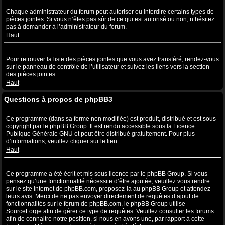
Quelles sont les pièces jointes autorisées sur ce forum ?
Chaque administrateur du forum peut autoriser ou interdire certains types de
pièces jointes. Si vous n’êtes pas sûr de ce qui est autorisé ou non, n’hésitez
pas à demander à l’administrateur du forum.
Haut
Comment puis-je retrouver toutes mes pièces jointes ?
Pour retrouver la liste des pièces jointes que vous avez transféré, rendez-vous
sur le panneau de contrôle de l’utilisateur et suivez les liens vers la section
des pièces jointes.
Haut
Questions à propos de phpBB3
Qui a écrit ce système de forum ?
Ce programme (dans sa forme non modifiée) est produit, distribué et est sous
copyright par le
phpBB Group
. Il est rendu accessible sous la Licence
Publique Générale GNU et peut être distribué gratuitement. Pour plus
d’informations, veuillez cliquer sur le lien.
Haut
Pourquoi la fonctionnalité X n’est pas disponible ?
Ce programme a été écrit et mis sous licence par le phpBB Group. Si vous
pensez qu’une fonctionnalité nécessite d’être ajoutée, veuillez vous rendre
sur le site Internet de phpBB.com, proposez-la au phpBB Group et attendez
leurs avis. Merci de ne pas envoyer directement de requêtes d’ajout de
fonctionnalités sur le forum de phpBB.com, le phpBB Group utilise
SourceForge afin de gérer ce type de requêtes. Veuillez consulter les forums
afin de connaitre notre position, si nous en avons une, par rapport à cette