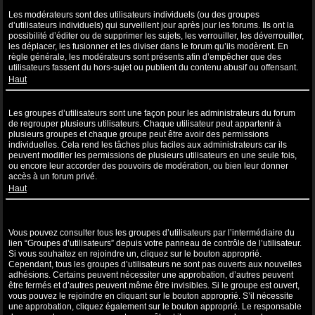
Que sont les modérateurs ?
Les modérateurs sont des utilisateurs individuels (ou des groupes
d’utilisateurs individuels) qui surveillent jour après jour les forums. Ils ont la
possibilité d’éditer ou de supprimer les sujets, les verrouiller, les déverrouiller,
les déplacer, les fusionner et les diviser dans le forum qu’ils modèrent. En
règle générale, les modérateurs sont présents afin d’empêcher que des
utilisateurs fassent du hors-sujet ou publient du contenu abusif ou offensant.
Haut
Que sont les groupes d’utilisateurs ?
Les groupes d’utilisateurs sont une façon pour les administrateurs du forum
de regrouper plusieurs utilisateurs. Chaque utilisateur peut appartenir à
plusieurs groupes et chaque groupe peut être avoir des permissions
individuelles. Cela rend les tâches plus faciles aux administrateurs car ils
peuvent modifier les permissions de plusieurs utilisateurs en une seule fois,
ou encore leur accorder des pouvoirs de modération, ou bien leur donner
accès à un forum privé.
Haut
Où sont les groupes d’utilisateurs et comment puis-je en rejoindre
un ?
Vous pouvez consulter tous les groupes d’utilisateurs par l’intermédiaire du
lien “Groupes d’utilisateurs” depuis votre panneau de contrôle de l’utilisateur.
Si vous souhaitez en rejoindre un, cliquez sur le bouton approprié.
Cependant, tous les groupes d’utilisateurs ne sont pas ouverts aux nouvelles
adhésions. Certains peuvent nécessiter une approbation, d’autres peuvent
être fermés et d’autres peuvent même être invisibles. Si le groupe est ouvert,
vous pouvez le rejoindre en cliquant sur le bouton approprié. S’il nécessite
une approbation, cliquez également sur le bouton approprié. Le responsable