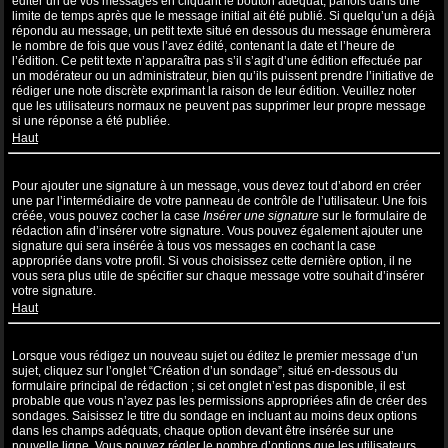
éditer un de vos messages en cliquant le bouton adéquat, parfois dans une
limite de temps après que le message initial ait été publié. Si quelqu’un a déjà
répondu au message, un petit texte situé en dessous du message énumèrera
le nombre de fois que vous l’avez édité, contenant la date et l’heure de
l’édition. Ce petit texte n’apparaîtra pas s’il s’agit d’une édition effectuée par
un modérateur ou un administrateur, bien qu’ils puissent prendre l’initiative de
rédiger une note discrète exprimant la raison de leur édition. Veuillez noter
que les utilisateurs normaux ne peuvent pas supprimer leur propre message
si une réponse a été publiée.
Haut
Comment puis-je ajouter une signature à un message ?
Pour ajouter une signature à un message, vous devez tout d’abord en créer
une par l’intermédiaire de votre panneau de contrôle de l’utilisateur. Une fois
créée, vous pouvez cocher la case
Insérer une signature
sur le formulaire de
rédaction afin d’insérer votre signature. Vous pouvez également ajouter une
signature qui sera insérée à tous vos messages en cochant la case
appropriée dans votre profil. Si vous choisissez cette dernière option, il ne
vous sera plus utile de spécifier sur chaque message votre souhait d’insérer
votre signature.
Haut
Comment puis-je créer un sondage ?
Lorsque vous rédigez un nouveau sujet ou éditez le premier message d’un
sujet, cliquez sur l’onglet “Création d’un sondage”, situé en-dessous du
formulaire principal de rédaction ; si cet onglet n’est pas disponible, il est
probable que vous n’ayez pas les permissions appropriées afin de créer des
sondages. Saisissez le titre du sondage en incluant au moins deux options
dans les champs adéquats, chaque option devant être insérée sur une
nouvelle ligne. Vous pouvez régler le nombre d’options que les utilisateurs