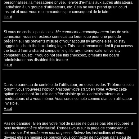
personnalisés, la messagerie privée, l’envoi d’e-mails aux autres utilisateurs,
l’adhésion à un groupe d’utilisateurs, etc. Cela ne vous prend qu’un court
instant et nous vous recommandons par conséquent de le faire.
Haut
Pourquoi suis-je déconnecté automatiquement ?
Si vous ne cochez pas la case
Me connecter automatiquement
lors de votre
connexion, vous ne resterez connecté au forum que pour une période
prédéfinie. This prevents misuse of your account by anyone else. To stay
logged in, check the box during login. This is not recommended if you access
the board from a shared computer, e.g. library, internet cafe, university
computer lab, etc. If you do not see this checkbox, it means the board
administrator has disabled this feature.
Haut
Comment puis-je empêcher l’affichage de mon nom d’utilisateur
dans la liste des utilisateurs en ligne ?
Dans le panneau de contrôle de l’utilisateur, en-dessous des “Préférences du
forum”, vous trouverez l’option
Masquer votre statut en ligne
. Activez cette
option en cochant
Oui
afin de n’être visible qu’aux administrateurs, aux
modérateurs et à vous-même. Vous serez compté comme étant un utilisateur
invisible.
Haut
J’ai perdu mon mot de passe !
Pas de panique ! Bien que votre mot de passe ne puisse pas être récupéré, il
peut facilement être réinitialisé. Rendez-vous sur la page de connexion et
cliquez sur
J’ai perdu mon mot de passe
. Suivez les instructions et vous
devriez être en mesure de pouvoir vous connecter de nouveau dans peu de