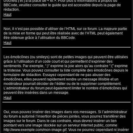
crochets [ et ] à la place de < et >. Pour plus d’informations à propos du
BBCode, veuillez consulter le guide qui est accessible depuis la page de
rédaction.
Haut
Puis-je utiliser de l’HTML ?
Non, il n’est pas possible d’utiliser de l’HTML sur ce forum. La majeure partie
de la mise en forme qui peut être réalisée avec de l’HTML peut également
être obtenue grâce à l’utilisation du BBCode.
Haut
Que sont les émoticônes ?
Les émoticônes (ou smileys) sont de petites images qui peuvent être utilisées
grâce à l’utilisation d’un code court et qui permettent d’exprimer des
sentiments. Par exemple, “:)” exprime la joie alors qu’au contraire “:(” exprime
la tristesse. Vous pouvez consulter la liste complète des émoticônes depuis le
formulaire de rédaction. Essayez cependant de ne pas abuser des
émoticônes, elles peuvent rapidement rendre un message illisible et un
modérateur pourrait décider de l’éditer ou de le supprimer complètement.
L’administrateur du forum peut également limiter le nombre d’émoticônes qui
peuvent être insérées dans un message.
Haut
Puis-je insérer des images ?
Oui, vous pouvez insérer des images dans vos messages. Si l’administrateur
du forum a autorisé l’insertion de pièces jointes, vous pourrez transférer des
images sur le forum. Dans le cas contraire, vous devrez insérer un lien
pointant vers une image stockée sur un serveur Internet public, comme
http://www.exemple.com/mon-image.gif. Vous ne pourrez cependant ni insérer