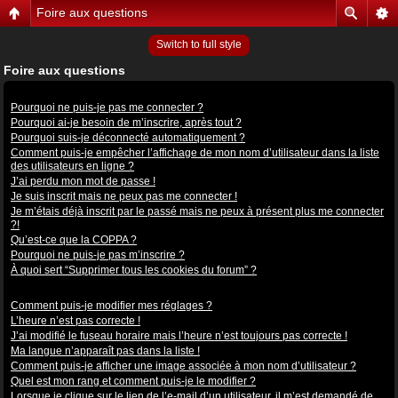
Foire aux questions
Switch to full style
Foire aux questions
Problèmes de connexion et d’inscription
Pourquoi ne puis-je pas me connecter ?
Pourquoi ai-je besoin de m’inscrire, après tout ?
Pourquoi suis-je déconnecté automatiquement ?
Comment puis-je empêcher l’affichage de mon nom d’utilisateur dans la liste
des utilisateurs en ligne ?
J’ai perdu mon mot de passe !
Je suis inscrit mais ne peux pas me connecter !
Je m’étais déjà inscrit par le passé mais ne peux à présent plus me connecter
?!
Qu’est-ce que la COPPA ?
Pourquoi ne puis-je pas m’inscrire ?
À quoi sert “Supprimer tous les cookies du forum” ?
Préférences et réglages des utilisateurs
Comment puis-je modifier mes réglages ?
L’heure n’est pas correcte !
J’ai modifié le fuseau horaire mais l’heure n’est toujours pas correcte !
Ma langue n’apparaît pas dans la liste !
Comment puis-je afficher une image associée à mon nom d’utilisateur ?
Quel est mon rang et comment puis-je le modifier ?
Lorsque je clique sur le lien de l’e-mail d’un utilisateur, il m’est demandé de