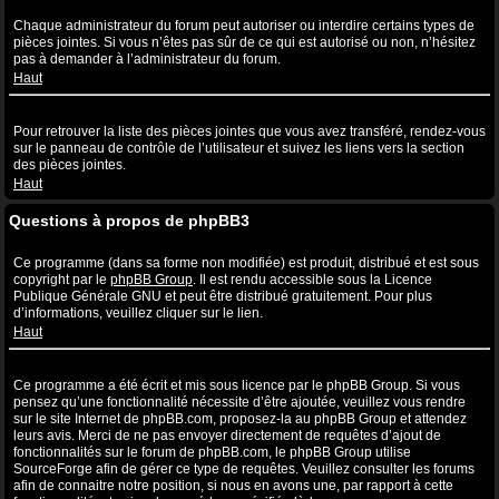
Quelles sont les pièces jointes autorisées sur ce forum ?
Chaque administrateur du forum peut autoriser ou interdire certains types de
pièces jointes. Si vous n’êtes pas sûr de ce qui est autorisé ou non, n’hésitez
pas à demander à l’administrateur du forum.
Haut
Comment puis-je retrouver toutes mes pièces jointes ?
Pour retrouver la liste des pièces jointes que vous avez transféré, rendez-vous
sur le panneau de contrôle de l’utilisateur et suivez les liens vers la section
des pièces jointes.
Haut
Questions à propos de phpBB3
Qui a écrit ce système de forum ?
Ce programme (dans sa forme non modifiée) est produit, distribué et est sous
copyright par le
phpBB Group
. Il est rendu accessible sous la Licence
Publique Générale GNU et peut être distribué gratuitement. Pour plus
d’informations, veuillez cliquer sur le lien.
Haut
Pourquoi la fonctionnalité X n’est pas disponible ?
Ce programme a été écrit et mis sous licence par le phpBB Group. Si vous
pensez qu’une fonctionnalité nécessite d’être ajoutée, veuillez vous rendre
sur le site Internet de phpBB.com, proposez-la au phpBB Group et attendez
leurs avis. Merci de ne pas envoyer directement de requêtes d’ajout de
fonctionnalités sur le forum de phpBB.com, le phpBB Group utilise
SourceForge afin de gérer ce type de requêtes. Veuillez consulter les forums
afin de connaitre notre position, si nous en avons une, par rapport à cette