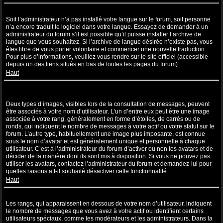
Ma langue n’apparaît pas dans la liste !
Soit l’administrateur n’a pas installé votre langue sur le forum, soit personne
n’a encore traduit le logiciel dans votre langue. Essayez de demander à un
administrateur du forum s’il est possible qu’il puisse installer l’archive de
langue que vous souhaitez. Si l’archive de langue désirée n’existe pas, vous
êtes libre de vous porter volontaire et commencer une nouvelle traduction.
Pour plus d’informations, veuillez vous rendre sur le site officiel (accessible
depuis un des liens situés en bas de toutes les pages du forum).
Haut
Comment puis-je afficher une image associée à mon nom
d’utilisateur ?
Deux types d’images, visibles lors de la consultation de messages, peuvent
être associés à votre nom d’utilisateur. L’un d’entre eux peut être une image
associée à votre rang, généralement en forme d’étoiles, de carrés ou de
ronds, qui indiquent le nombre de messages à votre actif ou votre statut sur le
forum. L’autre type, habituellement une image plus imposante, est connue
sous le nom d’avatar et est généralement unique et personnelle à chaque
utilisateur. C’est à l’administrateur du forum d’activer ou non les avatars et de
décider de la manière dont ils sont mis à disposition. Si vous ne pouvez pas
utiliser les avatars, contactez l’administrateur du forum et demandez-lui pour
quelles raisons a t-il souhaité désactiver cette fonctionnalité.
Haut
Quel est mon rang et comment puis-je le modifier ?
Les rangs, qui apparaissent en dessous de votre nom d’utilisateur, indiquent
le nombre de messages que vous avez à votre actif ou identifient certains
utilisateurs spéciaux, comme les modérateurs et les administrateurs. Dans la