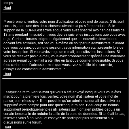
temps.
Haut
Je suis inscrit mais ne peux pas me connecter !
Premièrement, vérifiez votre nom d’utilisateur et votre mot de passe. S’ils sont
corrects, alors une des deux choses suivantes a pu s’être produite. Si le
support de la COPPA est activé et que vous avez spécifié avoir en dessous de
13 ans pendant l’inscription, vous devrez suivre les instructions que vous avez
reçu. Certains forums exigeront également que les nouvelles inscriptions
doivent être activées, soit par vous-même ou soit par un administrateur, avant
que vous puissiez ouvrir une session ; cette information était présente lors de
votre inscription. Si vous aviez reçu un e-mail, consultez les instructions. Si
vous ne recevez pas d’e-mail, vous avez probablement spécifié une mauvaise
adresse e-mail ou l’e-mail a été filtré en tant que courrier indésirable. Si vous
êtes certain que l’adresse e-mail que vous avez spécifié était correcte,
essayez de contacter un administrateur.
Haut
Je m’étais déjà inscrit par le passé mais ne peux à présent plus me
connecter ?!
Essayez de retrouver l’e-mail qui vous a été envoyé lorsque vous vous êtes
inscrit pour la première fois, vérifiez votre nom d’utilisateur et votre mot de
passe, puis réessayez. Il est possible qu’un administrateur ait désactivé ou
supprimé votre compte pour une quelconque raison. Beaucoup de forums
suppriment périodiquement les utilisateurs qui n’ont rien publiés depuis un
certain temps afin de réduire la taille de la base de données. Si tel était le cas,
inscrivez-vous à nouveau et essayez de participer plus activement aux
discussions sur le forum.
Haut