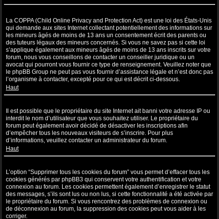
Qu’est-ce que la COPPA ?
La COPPA (Child Online Privacy and Protection Act) est une loi des États-Unis
qui demande aux sites Internet collectant potentiellement des informations sur
les mineurs âgés de moins de 13 ans un consentement écrit des parents ou
des tuteurs légaux des mineurs concernés. Si vous ne savez pas si cette loi
s’applique également aux mineurs âgés de moins de 13 ans inscrits sur votre
forum, nous vous conseillons de contacter un conseiller juridique ou un
avocat qui pourront vous fournir ce type de renseignement. Veuillez noter que
le phpBB Group ne peut pas vous fournir d’assistance légale et n’est donc pas
l’organisme à contacter, excepté pour ce qui est décrit ci-dessous.
Haut
Pourquoi ne puis-je pas m’inscrire ?
Il est possible que le propriétaire du site Internet ait banni votre adresse IP ou
interdit le nom d’utilisateur que vous souhaitez utiliser. Le propriétaire du
forum peut également avoir décidé de désactiver les inscriptions afin
d’empêcher tous les nouveaux visiteurs de s’inscrire. Pour plus
d’informations, veuillez contacter un administrateur du forum.
Haut
À quoi sert “Supprimer tous les cookies du forum” ?
L’option “Supprimer tous les cookies du forum” vous permet d’effacer tous les
cookies générés par phpBB3 qui conservent votre authentification et votre
connexion au forum. Les cookies permettent également d’enregistrer le statut
des messages, s’ils sont lus ou non lus, si cette fonctionnalité a été activée par
le propriétaire du forum. Si vous rencontrez des problèmes de connexion ou
de déconnexion au forum, la suppression des cookies peut vous aider à les
corriger.