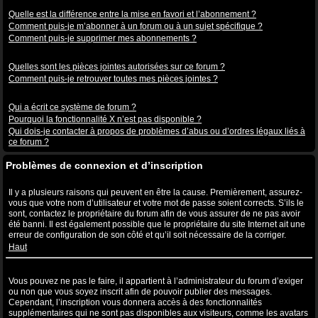
Abonnements aux sujets et favoris
Quelle est la différence entre la mise en favori et l’abonnement ?
Comment puis-je m’abonner à un forum ou à un sujet spécifique ?
Comment puis-je supprimer mes abonnements ?
Pièces jointes
Quelles sont les pièces jointes autorisées sur ce forum ?
Comment puis-je retrouver toutes mes pièces jointes ?
Questions à propos de phpBB3
Qui a écrit ce système de forum ?
Pourquoi la fonctionnalité X n’est pas disponible ?
Qui dois-je contacter à propos de problèmes d’abus ou d’ordres légaux liés à
ce forum ?
Problèmes de connexion et d’inscription
Pourquoi ne puis-je pas me connecter ?
Il y a plusieurs raisons qui peuvent en être la cause. Premièrement, assurez-
vous que votre nom d’utilisateur et votre mot de passe soient corrects. S’ils le
sont, contactez le propriétaire du forum afin de vous assurer de ne pas avoir
été banni. Il est également possible que le propriétaire du site Internet ait une
erreur de configuration de son côté et qu’il soit nécessaire de la corriger.
Haut
Pourquoi ai-je besoin de m’inscrire, après tout ?
Vous pouvez ne pas le faire, il appartient à l’administrateur du forum d’exiger
ou non que vous soyez inscrit afin de pouvoir publier des messages.
Cependant, l’inscription vous donnera accès à des fonctionnalités
supplémentaires qui ne sont pas disponibles aux visiteurs, comme les avatars