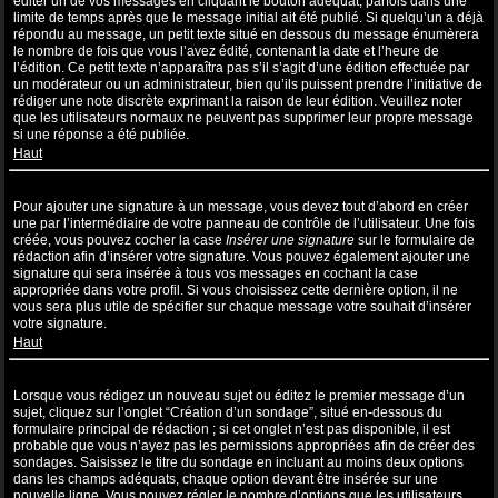
éditer un de vos messages en cliquant le bouton adéquat, parfois dans une
limite de temps après que le message initial ait été publié. Si quelqu’un a déjà
répondu au message, un petit texte situé en dessous du message énumèrera
le nombre de fois que vous l’avez édité, contenant la date et l’heure de
l’édition. Ce petit texte n’apparaîtra pas s’il s’agit d’une édition effectuée par
un modérateur ou un administrateur, bien qu’ils puissent prendre l’initiative de
rédiger une note discrète exprimant la raison de leur édition. Veuillez noter
que les utilisateurs normaux ne peuvent pas supprimer leur propre message
si une réponse a été publiée.
Haut
Comment puis-je ajouter une signature à un message ?
Pour ajouter une signature à un message, vous devez tout d’abord en créer
une par l’intermédiaire de votre panneau de contrôle de l’utilisateur. Une fois
créée, vous pouvez cocher la case
Insérer une signature
sur le formulaire de
rédaction afin d’insérer votre signature. Vous pouvez également ajouter une
signature qui sera insérée à tous vos messages en cochant la case
appropriée dans votre profil. Si vous choisissez cette dernière option, il ne
vous sera plus utile de spécifier sur chaque message votre souhait d’insérer
votre signature.
Haut
Comment puis-je créer un sondage ?
Lorsque vous rédigez un nouveau sujet ou éditez le premier message d’un
sujet, cliquez sur l’onglet “Création d’un sondage”, situé en-dessous du
formulaire principal de rédaction ; si cet onglet n’est pas disponible, il est
probable que vous n’ayez pas les permissions appropriées afin de créer des
sondages. Saisissez le titre du sondage en incluant au moins deux options
dans les champs adéquats, chaque option devant être insérée sur une
nouvelle ligne. Vous pouvez régler le nombre d’options que les utilisateurs