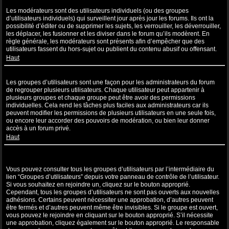
Que sont les modérateurs ?
Les modérateurs sont des utilisateurs individuels (ou des groupes
d’utilisateurs individuels) qui surveillent jour après jour les forums. Ils ont la
possibilité d’éditer ou de supprimer les sujets, les verrouiller, les déverrouiller,
les déplacer, les fusionner et les diviser dans le forum qu’ils modèrent. En
règle générale, les modérateurs sont présents afin d’empêcher que des
utilisateurs fassent du hors-sujet ou publient du contenu abusif ou offensant.
Haut
Que sont les groupes d’utilisateurs ?
Les groupes d’utilisateurs sont une façon pour les administrateurs du forum
de regrouper plusieurs utilisateurs. Chaque utilisateur peut appartenir à
plusieurs groupes et chaque groupe peut être avoir des permissions
individuelles. Cela rend les tâches plus faciles aux administrateurs car ils
peuvent modifier les permissions de plusieurs utilisateurs en une seule fois,
ou encore leur accorder des pouvoirs de modération, ou bien leur donner
accès à un forum privé.
Haut
Où sont les groupes d’utilisateurs et comment puis-je en rejoindre
un ?
Vous pouvez consulter tous les groupes d’utilisateurs par l’intermédiaire du
lien “Groupes d’utilisateurs” depuis votre panneau de contrôle de l’utilisateur.
Si vous souhaitez en rejoindre un, cliquez sur le bouton approprié.
Cependant, tous les groupes d’utilisateurs ne sont pas ouverts aux nouvelles
adhésions. Certains peuvent nécessiter une approbation, d’autres peuvent
être fermés et d’autres peuvent même être invisibles. Si le groupe est ouvert,
vous pouvez le rejoindre en cliquant sur le bouton approprié. S’il nécessite
une approbation, cliquez également sur le bouton approprié. Le responsable