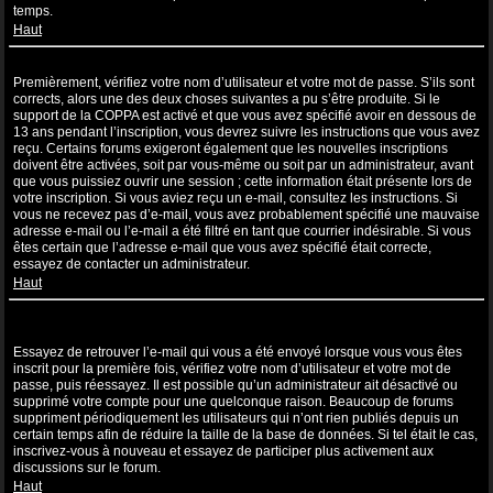
temps.
Haut
Je suis inscrit mais ne peux pas me connecter !
Premièrement, vérifiez votre nom d’utilisateur et votre mot de passe. S’ils sont
corrects, alors une des deux choses suivantes a pu s’être produite. Si le
support de la COPPA est activé et que vous avez spécifié avoir en dessous de
13 ans pendant l’inscription, vous devrez suivre les instructions que vous avez
reçu. Certains forums exigeront également que les nouvelles inscriptions
doivent être activées, soit par vous-même ou soit par un administrateur, avant
que vous puissiez ouvrir une session ; cette information était présente lors de
votre inscription. Si vous aviez reçu un e-mail, consultez les instructions. Si
vous ne recevez pas d’e-mail, vous avez probablement spécifié une mauvaise
adresse e-mail ou l’e-mail a été filtré en tant que courrier indésirable. Si vous
êtes certain que l’adresse e-mail que vous avez spécifié était correcte,
essayez de contacter un administrateur.
Haut
Je m’étais déjà inscrit par le passé mais ne peux à présent plus me
connecter ?!
Essayez de retrouver l’e-mail qui vous a été envoyé lorsque vous vous êtes
inscrit pour la première fois, vérifiez votre nom d’utilisateur et votre mot de
passe, puis réessayez. Il est possible qu’un administrateur ait désactivé ou
supprimé votre compte pour une quelconque raison. Beaucoup de forums
suppriment périodiquement les utilisateurs qui n’ont rien publiés depuis un
certain temps afin de réduire la taille de la base de données. Si tel était le cas,
inscrivez-vous à nouveau et essayez de participer plus activement aux
discussions sur le forum.
Haut