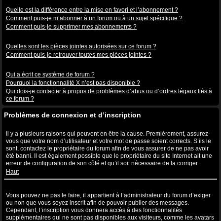
Abonnements aux sujets et favoris
Quelle est la différence entre la mise en favori et l’abonnement ?
Comment puis-je m’abonner à un forum ou à un sujet spécifique ?
Comment puis-je supprimer mes abonnements ?
Pièces jointes
Quelles sont les pièces jointes autorisées sur ce forum ?
Comment puis-je retrouver toutes mes pièces jointes ?
Questions à propos de phpBB3
Qui a écrit ce système de forum ?
Pourquoi la fonctionnalité X n’est pas disponible ?
Qui dois-je contacter à propos de problèmes d’abus ou d’ordres légaux liés à
ce forum ?
Problèmes de connexion et d’inscription
Pourquoi ne puis-je pas me connecter ?
Il y a plusieurs raisons qui peuvent en être la cause. Premièrement, assurez-
vous que votre nom d’utilisateur et votre mot de passe soient corrects. S’ils le
sont, contactez le propriétaire du forum afin de vous assurer de ne pas avoir
été banni. Il est également possible que le propriétaire du site Internet ait une
erreur de configuration de son côté et qu’il soit nécessaire de la corriger.
Haut
Pourquoi ai-je besoin de m’inscrire, après tout ?
Vous pouvez ne pas le faire, il appartient à l’administrateur du forum d’exiger
ou non que vous soyez inscrit afin de pouvoir publier des messages.
Cependant, l’inscription vous donnera accès à des fonctionnalités
supplémentaires qui ne sont pas disponibles aux visiteurs, comme les avatars