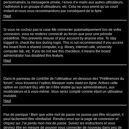
personnalisés, la messagerie privée, l’envoi d’e-mails aux autres utilisateurs,
l’adhésion à un groupe d’utilisateurs, etc. Cela ne vous prend qu’un court
instant et nous vous recommandons par conséquent de le faire.
Haut
Pourquoi suis-je déconnecté automatiquement ?
Si vous ne cochez pas la case
Me connecter automatiquement
lors de votre
connexion, vous ne resterez connecté au forum que pour une période
prédéfinie. This prevents misuse of your account by anyone else. To stay
logged in, check the box during login. This is not recommended if you access
the board from a shared computer, e.g. library, internet cafe, university
computer lab, etc. If you do not see this checkbox, it means the board
administrator has disabled this feature.
Haut
Comment puis-je empêcher l’affichage de mon nom d’utilisateur
dans la liste des utilisateurs en ligne ?
Dans le panneau de contrôle de l’utilisateur, en-dessous des “Préférences du
forum”, vous trouverez l’option
Masquer votre statut en ligne
. Activez cette
option en cochant
Oui
afin de n’être visible qu’aux administrateurs, aux
modérateurs et à vous-même. Vous serez compté comme étant un utilisateur
invisible.
Haut
J’ai perdu mon mot de passe !
Pas de panique ! Bien que votre mot de passe ne puisse pas être récupéré, il
peut facilement être réinitialisé. Rendez-vous sur la page de connexion et
cliquez sur
J’ai perdu mon mot de passe
. Suivez les instructions et vous
devriez être en mesure de pouvoir vous connecter de nouveau dans peu de