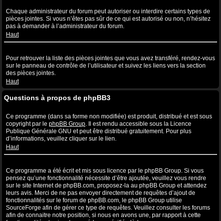
Quelles sont les pièces jointes autorisées sur ce forum ?
Chaque administrateur du forum peut autoriser ou interdire certains types de
pièces jointes. Si vous n’êtes pas sûr de ce qui est autorisé ou non, n’hésitez
pas à demander à l’administrateur du forum.
Haut
Comment puis-je retrouver toutes mes pièces jointes ?
Pour retrouver la liste des pièces jointes que vous avez transféré, rendez-vous
sur le panneau de contrôle de l’utilisateur et suivez les liens vers la section
des pièces jointes.
Haut
Questions à propos de phpBB3
Qui a écrit ce système de forum ?
Ce programme (dans sa forme non modifiée) est produit, distribué et est sous
copyright par le
phpBB Group
. Il est rendu accessible sous la Licence
Publique Générale GNU et peut être distribué gratuitement. Pour plus
d’informations, veuillez cliquer sur le lien.
Haut
Pourquoi la fonctionnalité X n’est pas disponible ?
Ce programme a été écrit et mis sous licence par le phpBB Group. Si vous
pensez qu’une fonctionnalité nécessite d’être ajoutée, veuillez vous rendre
sur le site Internet de phpBB.com, proposez-la au phpBB Group et attendez
leurs avis. Merci de ne pas envoyer directement de requêtes d’ajout de
fonctionnalités sur le forum de phpBB.com, le phpBB Group utilise
SourceForge afin de gérer ce type de requêtes. Veuillez consulter les forums
afin de connaitre notre position, si nous en avons une, par rapport à cette