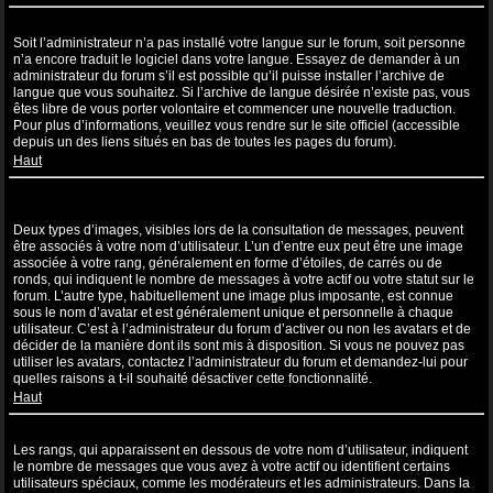
Ma langue n’apparaît pas dans la liste !
Soit l’administrateur n’a pas installé votre langue sur le forum, soit personne
n’a encore traduit le logiciel dans votre langue. Essayez de demander à un
administrateur du forum s’il est possible qu’il puisse installer l’archive de
langue que vous souhaitez. Si l’archive de langue désirée n’existe pas, vous
êtes libre de vous porter volontaire et commencer une nouvelle traduction.
Pour plus d’informations, veuillez vous rendre sur le site officiel (accessible
depuis un des liens situés en bas de toutes les pages du forum).
Haut
Comment puis-je afficher une image associée à mon nom
d’utilisateur ?
Deux types d’images, visibles lors de la consultation de messages, peuvent
être associés à votre nom d’utilisateur. L’un d’entre eux peut être une image
associée à votre rang, généralement en forme d’étoiles, de carrés ou de
ronds, qui indiquent le nombre de messages à votre actif ou votre statut sur le
forum. L’autre type, habituellement une image plus imposante, est connue
sous le nom d’avatar et est généralement unique et personnelle à chaque
utilisateur. C’est à l’administrateur du forum d’activer ou non les avatars et de
décider de la manière dont ils sont mis à disposition. Si vous ne pouvez pas
utiliser les avatars, contactez l’administrateur du forum et demandez-lui pour
quelles raisons a t-il souhaité désactiver cette fonctionnalité.
Haut
Quel est mon rang et comment puis-je le modifier ?
Les rangs, qui apparaissent en dessous de votre nom d’utilisateur, indiquent
le nombre de messages que vous avez à votre actif ou identifient certains
utilisateurs spéciaux, comme les modérateurs et les administrateurs. Dans la