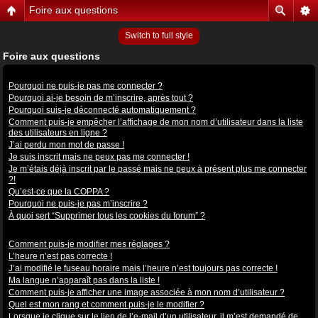
Foire aux questions
Switch to full style
Foire aux questions
Problèmes de connexion et d’inscription
Pourquoi ne puis-je pas me connecter ?
Pourquoi ai-je besoin de m’inscrire, après tout ?
Pourquoi suis-je déconnecté automatiquement ?
Comment puis-je empêcher l’affichage de mon nom d’utilisateur dans la liste
des utilisateurs en ligne ?
J’ai perdu mon mot de passe !
Je suis inscrit mais ne peux pas me connecter !
Je m’étais déjà inscrit par le passé mais ne peux à présent plus me connecter
?!
Qu’est-ce que la COPPA ?
Pourquoi ne puis-je pas m’inscrire ?
À quoi sert “Supprimer tous les cookies du forum” ?
Préférences et réglages des utilisateurs
Comment puis-je modifier mes réglages ?
L’heure n’est pas correcte !
J’ai modifié le fuseau horaire mais l’heure n’est toujours pas correcte !
Ma langue n’apparaît pas dans la liste !
Comment puis-je afficher une image associée à mon nom d’utilisateur ?
Quel est mon rang et comment puis-je le modifier ?
Lorsque je clique sur le lien de l’e-mail d’un utilisateur, il m’est demandé de