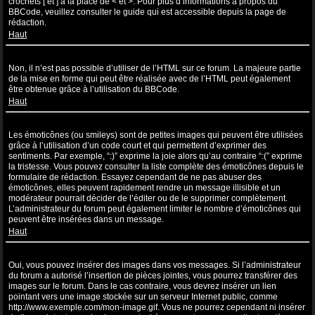
crochets [ et ] à la place de < et >. Pour plus d’informations à propos du
BBCode, veuillez consulter le guide qui est accessible depuis la page de
rédaction.
Haut
Puis-je utiliser de l’HTML ?
Non, il n’est pas possible d’utiliser de l’HTML sur ce forum. La majeure partie
de la mise en forme qui peut être réalisée avec de l’HTML peut également
être obtenue grâce à l’utilisation du BBCode.
Haut
Que sont les émoticônes ?
Les émoticônes (ou smileys) sont de petites images qui peuvent être utilisées
grâce à l’utilisation d’un code court et qui permettent d’exprimer des
sentiments. Par exemple, “:)” exprime la joie alors qu’au contraire “:(” exprime
la tristesse. Vous pouvez consulter la liste complète des émoticônes depuis le
formulaire de rédaction. Essayez cependant de ne pas abuser des
émoticônes, elles peuvent rapidement rendre un message illisible et un
modérateur pourrait décider de l’éditer ou de le supprimer complètement.
L’administrateur du forum peut également limiter le nombre d’émoticônes qui
peuvent être insérées dans un message.
Haut
Puis-je insérer des images ?
Oui, vous pouvez insérer des images dans vos messages. Si l’administrateur
du forum a autorisé l’insertion de pièces jointes, vous pourrez transférer des
images sur le forum. Dans le cas contraire, vous devrez insérer un lien
pointant vers une image stockée sur un serveur Internet public, comme
http://www.exemple.com/mon-image.gif. Vous ne pourrez cependant ni insérer