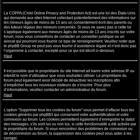
Qu’est-ce que la COPPA ?
La COPPA (Child Online Privacy and Protection Act) est une loi des États-Unis
qui demande aux sites Internet collectant potentiellement des informations sur
les mineurs âgés de moins de 13 ans un consentement écrit des parents ou
des tuteurs légaux des mineurs concernés. Si vous ne savez pas si cette loi
s’applique également aux mineurs âgés de moins de 13 ans inscrits sur votre
forum, nous vous conseillons de contacter un conseiller juridique ou un
avocat qui pourront vous fournir ce type de renseignement. Veuillez noter que
le phpBB Group ne peut pas vous fournir d’assistance légale et n’est donc pas
l’organisme à contacter, excepté pour ce qui est décrit ci-dessous.
Haut
Pourquoi ne puis-je pas m’inscrire ?
Il est possible que le propriétaire du site Internet ait banni votre adresse IP ou
interdit le nom d’utilisateur que vous souhaitez utiliser. Le propriétaire du
forum peut également avoir décidé de désactiver les inscriptions afin
d’empêcher tous les nouveaux visiteurs de s’inscrire. Pour plus
d’informations, veuillez contacter un administrateur du forum.
Haut
À quoi sert “Supprimer tous les cookies du forum” ?
L’option “Supprimer tous les cookies du forum” vous permet d’effacer tous les
cookies générés par phpBB3 qui conservent votre authentification et votre
connexion au forum. Les cookies permettent également d’enregistrer le statut
des messages, s’ils sont lus ou non lus, si cette fonctionnalité a été activée par
le propriétaire du forum. Si vous rencontrez des problèmes de connexion ou
de déconnexion au forum, la suppression des cookies peut vous aider à les
corriger.