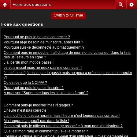
Foire aux questions
Switch to full style
Foire aux questions
Problèmes de connexion et d’inscription
Pourquoi ne puis-je pas me connecter ?
Pourquoi ai-je besoin de m’inscrire, après tout ?
Pourquoi suis-je déconnecté automatiquement ?
Comment puis-je empêcher l’affichage de mon nom d’utilisateur dans la liste
des utilisateurs en ligne ?
J’ai perdu mon mot de passe !
Je suis inscrit mais ne peux pas me connecter !
Je m’étais déjà inscrit par le passé mais ne peux à présent plus me connecter
?!
Qu’est-ce que la COPPA ?
Pourquoi ne puis-je pas m’inscrire ?
À quoi sert “Supprimer tous les cookies du forum” ?
Préférences et réglages des utilisateurs
Comment puis-je modifier mes réglages ?
L’heure n’est pas correcte !
J’ai modifié le fuseau horaire mais l’heure n’est toujours pas correcte !
Ma langue n’apparaît pas dans la liste !
Comment puis-je afficher une image associée à mon nom d’utilisateur ?
Quel est mon rang et comment puis-je le modifier ?
Lorsque je clique sur le lien de l’e-mail d’un utilisateur, il m’est demandé de