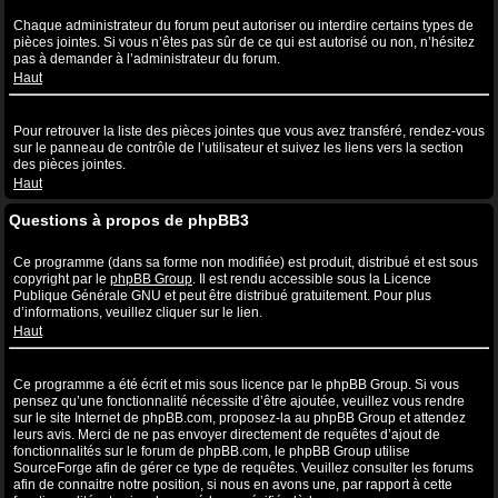
Quelles sont les pièces jointes autorisées sur ce forum ?
Chaque administrateur du forum peut autoriser ou interdire certains types de
pièces jointes. Si vous n’êtes pas sûr de ce qui est autorisé ou non, n’hésitez
pas à demander à l’administrateur du forum.
Haut
Comment puis-je retrouver toutes mes pièces jointes ?
Pour retrouver la liste des pièces jointes que vous avez transféré, rendez-vous
sur le panneau de contrôle de l’utilisateur et suivez les liens vers la section
des pièces jointes.
Haut
Questions à propos de phpBB3
Qui a écrit ce système de forum ?
Ce programme (dans sa forme non modifiée) est produit, distribué et est sous
copyright par le
phpBB Group
. Il est rendu accessible sous la Licence
Publique Générale GNU et peut être distribué gratuitement. Pour plus
d’informations, veuillez cliquer sur le lien.
Haut
Pourquoi la fonctionnalité X n’est pas disponible ?
Ce programme a été écrit et mis sous licence par le phpBB Group. Si vous
pensez qu’une fonctionnalité nécessite d’être ajoutée, veuillez vous rendre
sur le site Internet de phpBB.com, proposez-la au phpBB Group et attendez
leurs avis. Merci de ne pas envoyer directement de requêtes d’ajout de
fonctionnalités sur le forum de phpBB.com, le phpBB Group utilise
SourceForge afin de gérer ce type de requêtes. Veuillez consulter les forums
afin de connaitre notre position, si nous en avons une, par rapport à cette