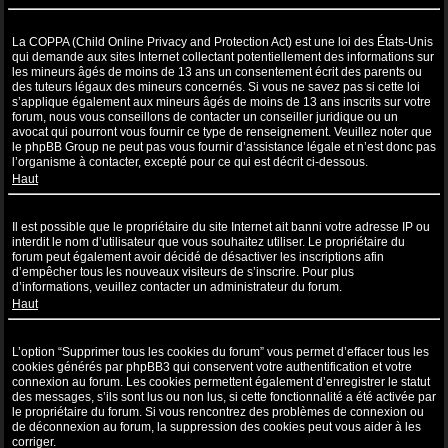
Qu’est-ce que la COPPA ?
La COPPA (Child Online Privacy and Protection Act) est une loi des États-Unis
qui demande aux sites Internet collectant potentiellement des informations sur
les mineurs âgés de moins de 13 ans un consentement écrit des parents ou
des tuteurs légaux des mineurs concernés. Si vous ne savez pas si cette loi
s’applique également aux mineurs âgés de moins de 13 ans inscrits sur votre
forum, nous vous conseillons de contacter un conseiller juridique ou un
avocat qui pourront vous fournir ce type de renseignement. Veuillez noter que
le phpBB Group ne peut pas vous fournir d’assistance légale et n’est donc pas
l’organisme à contacter, excepté pour ce qui est décrit ci-dessous.
Haut
Pourquoi ne puis-je pas m’inscrire ?
Il est possible que le propriétaire du site Internet ait banni votre adresse IP ou
interdit le nom d’utilisateur que vous souhaitez utiliser. Le propriétaire du
forum peut également avoir décidé de désactiver les inscriptions afin
d’empêcher tous les nouveaux visiteurs de s’inscrire. Pour plus
d’informations, veuillez contacter un administrateur du forum.
Haut
À quoi sert “Supprimer tous les cookies du forum” ?
L’option “Supprimer tous les cookies du forum” vous permet d’effacer tous les
cookies générés par phpBB3 qui conservent votre authentification et votre
connexion au forum. Les cookies permettent également d’enregistrer le statut
des messages, s’ils sont lus ou non lus, si cette fonctionnalité a été activée par
le propriétaire du forum. Si vous rencontrez des problèmes de connexion ou
de déconnexion au forum, la suppression des cookies peut vous aider à les
corriger.