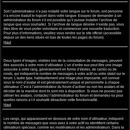
Ma langue n’apparaît pas dans la liste !
Soit l’administrateur n’a pas installé votre langue sur le forum, soit personne
n’a encore traduit le logiciel dans votre langue. Essayez de demander à un
administrateur du forum s’il est possible qu’il puisse installer l’archive de
langue que vous souhaitez. Si l’archive de langue désirée n’existe pas, vous
êtes libre de vous porter volontaire et commencer une nouvelle traduction.
Pour plus d’informations, veuillez vous rendre sur le site officiel (accessible
depuis un des liens situés en bas de toutes les pages du forum).
Haut
Comment puis-je afficher une image associée à mon nom
d’utilisateur ?
Deux types d’images, visibles lors de la consultation de messages, peuvent
être associés à votre nom d’utilisateur. L’un d’entre eux peut être une image
associée à votre rang, généralement en forme d’étoiles, de carrés ou de
ronds, qui indiquent le nombre de messages à votre actif ou votre statut sur le
forum. L’autre type, habituellement une image plus imposante, est connue
sous le nom d’avatar et est généralement unique et personnelle à chaque
utilisateur. C’est à l’administrateur du forum d’activer ou non les avatars et de
décider de la manière dont ils sont mis à disposition. Si vous ne pouvez pas
utiliser les avatars, contactez l’administrateur du forum et demandez-lui pour
quelles raisons a t-il souhaité désactiver cette fonctionnalité.
Haut
Quel est mon rang et comment puis-je le modifier ?
Les rangs, qui apparaissent en dessous de votre nom d’utilisateur, indiquent
le nombre de messages que vous avez à votre actif ou identifient certains
utilisateurs spéciaux, comme les modérateurs et les administrateurs. Dans la