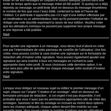
éditer un de vos messages en cliquant le bouton adéquat, parfois dans une
limite de temps après que le message initial ait été publié. Si quelqu’un a déjà
répondu au message, un petit texte situé en dessous du message énumèrera
le nombre de fois que vous l’avez édité, contenant la date et l’heure de
l’édition. Ce petit texte n’apparaîtra pas s’il s’agit d’une édition effectuée par
un modérateur ou un administrateur, bien qu’ils puissent prendre l’initiative de
rédiger une note discrète exprimant la raison de leur édition. Veuillez noter
que les utilisateurs normaux ne peuvent pas supprimer leur propre message
si une réponse a été publiée.
Haut
Comment puis-je ajouter une signature à un message ?
Pour ajouter une signature à un message, vous devez tout d’abord en créer
une par l’intermédiaire de votre panneau de contrôle de l’utilisateur. Une fois
créée, vous pouvez cocher la case
Insérer une signature
sur le formulaire de
rédaction afin d’insérer votre signature. Vous pouvez également ajouter une
signature qui sera insérée à tous vos messages en cochant la case
appropriée dans votre profil. Si vous choisissez cette dernière option, il ne
vous sera plus utile de spécifier sur chaque message votre souhait d’insérer
votre signature.
Haut
Comment puis-je créer un sondage ?
Lorsque vous rédigez un nouveau sujet ou éditez le premier message d’un
sujet, cliquez sur l’onglet “Création d’un sondage”, situé en-dessous du
formulaire principal de rédaction ; si cet onglet n’est pas disponible, il est
probable que vous n’ayez pas les permissions appropriées afin de créer des
sondages. Saisissez le titre du sondage en incluant au moins deux options
dans les champs adéquats, chaque option devant être insérée sur une
nouvelle ligne. Vous pouvez régler le nombre d’options que les utilisateurs