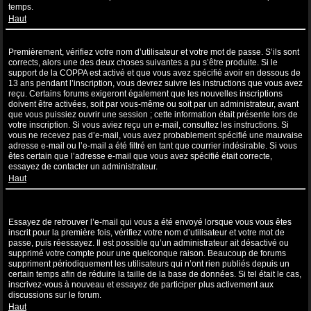
temps.
Haut
Je suis inscrit mais ne peux pas me connecter !
Premièrement, vérifiez votre nom d’utilisateur et votre mot de passe. S’ils sont
corrects, alors une des deux choses suivantes a pu s’être produite. Si le
support de la COPPA est activé et que vous avez spécifié avoir en dessous de
13 ans pendant l’inscription, vous devrez suivre les instructions que vous avez
reçu. Certains forums exigeront également que les nouvelles inscriptions
doivent être activées, soit par vous-même ou soit par un administrateur, avant
que vous puissiez ouvrir une session ; cette information était présente lors de
votre inscription. Si vous aviez reçu un e-mail, consultez les instructions. Si
vous ne recevez pas d’e-mail, vous avez probablement spécifié une mauvaise
adresse e-mail ou l’e-mail a été filtré en tant que courrier indésirable. Si vous
êtes certain que l’adresse e-mail que vous avez spécifié était correcte,
essayez de contacter un administrateur.
Haut
Je m’étais déjà inscrit par le passé mais ne peux à présent plus me
connecter ?!
Essayez de retrouver l’e-mail qui vous a été envoyé lorsque vous vous êtes
inscrit pour la première fois, vérifiez votre nom d’utilisateur et votre mot de
passe, puis réessayez. Il est possible qu’un administrateur ait désactivé ou
supprimé votre compte pour une quelconque raison. Beaucoup de forums
suppriment périodiquement les utilisateurs qui n’ont rien publiés depuis un
certain temps afin de réduire la taille de la base de données. Si tel était le cas,
inscrivez-vous à nouveau et essayez de participer plus activement aux
discussions sur le forum.
Haut