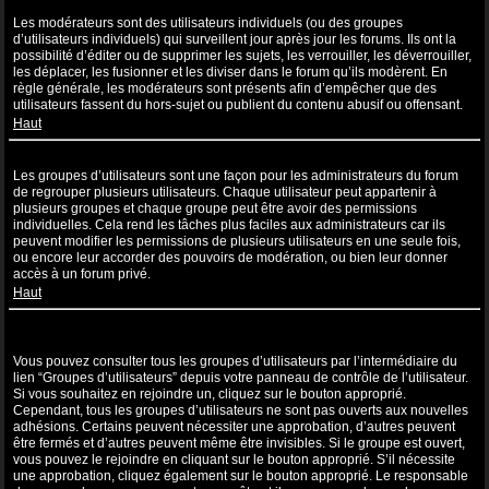
Que sont les modérateurs ?
Les modérateurs sont des utilisateurs individuels (ou des groupes
d’utilisateurs individuels) qui surveillent jour après jour les forums. Ils ont la
possibilité d’éditer ou de supprimer les sujets, les verrouiller, les déverrouiller,
les déplacer, les fusionner et les diviser dans le forum qu’ils modèrent. En
règle générale, les modérateurs sont présents afin d’empêcher que des
utilisateurs fassent du hors-sujet ou publient du contenu abusif ou offensant.
Haut
Que sont les groupes d’utilisateurs ?
Les groupes d’utilisateurs sont une façon pour les administrateurs du forum
de regrouper plusieurs utilisateurs. Chaque utilisateur peut appartenir à
plusieurs groupes et chaque groupe peut être avoir des permissions
individuelles. Cela rend les tâches plus faciles aux administrateurs car ils
peuvent modifier les permissions de plusieurs utilisateurs en une seule fois,
ou encore leur accorder des pouvoirs de modération, ou bien leur donner
accès à un forum privé.
Haut
Où sont les groupes d’utilisateurs et comment puis-je en rejoindre
un ?
Vous pouvez consulter tous les groupes d’utilisateurs par l’intermédiaire du
lien “Groupes d’utilisateurs” depuis votre panneau de contrôle de l’utilisateur.
Si vous souhaitez en rejoindre un, cliquez sur le bouton approprié.
Cependant, tous les groupes d’utilisateurs ne sont pas ouverts aux nouvelles
adhésions. Certains peuvent nécessiter une approbation, d’autres peuvent
être fermés et d’autres peuvent même être invisibles. Si le groupe est ouvert,
vous pouvez le rejoindre en cliquant sur le bouton approprié. S’il nécessite
une approbation, cliquez également sur le bouton approprié. Le responsable