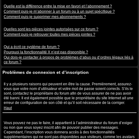
Abonnements aux sujets et favoris
Quelle est la différence entre la mise en favori et l’abonnement ?
Comment puis-je m’abonner à un forum ou à un sujet spécifique ?
Comment puis-je supprimer mes abonnements ?
Pièces jointes
Quelles sont les pièces jointes autorisées sur ce forum ?
Comment puis-je retrouver toutes mes pièces jointes ?
Questions à propos de phpBB3
Qui a écrit ce système de forum ?
Pourquoi la fonctionnalité X n’est pas disponible ?
Qui dois-je contacter à propos de problèmes d’abus ou d’ordres légaux liés à
ce forum ?
Problèmes de connexion et d’inscription
Pourquoi ne puis-je pas me connecter ?
Il y a plusieurs raisons qui peuvent en être la cause. Premièrement, assurez-
vous que votre nom d’utilisateur et votre mot de passe soient corrects. S’ils le
sont, contactez le propriétaire du forum afin de vous assurer de ne pas avoir
été banni. Il est également possible que le propriétaire du site Internet ait une
erreur de configuration de son côté et qu’il soit nécessaire de la corriger.
Haut
Pourquoi ai-je besoin de m’inscrire, après tout ?
Vous pouvez ne pas le faire, il appartient à l’administrateur du forum d’exiger
ou non que vous soyez inscrit afin de pouvoir publier des messages.
Cependant, l’inscription vous donnera accès à des fonctionnalités
supplémentaires qui ne sont pas disponibles aux visiteurs, comme les avatars