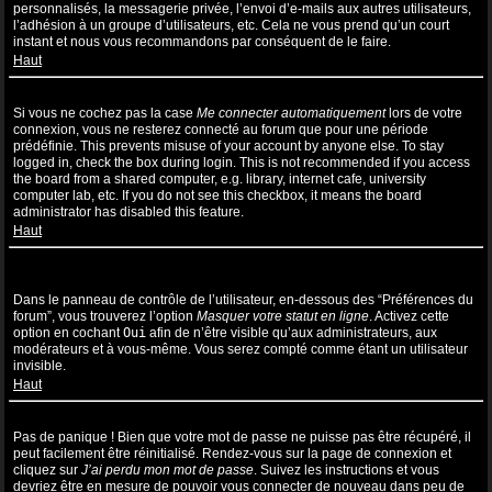
personnalisés, la messagerie privée, l’envoi d’e-mails aux autres utilisateurs,
l’adhésion à un groupe d’utilisateurs, etc. Cela ne vous prend qu’un court
instant et nous vous recommandons par conséquent de le faire.
Haut
Pourquoi suis-je déconnecté automatiquement ?
Si vous ne cochez pas la case
Me connecter automatiquement
lors de votre
connexion, vous ne resterez connecté au forum que pour une période
prédéfinie. This prevents misuse of your account by anyone else. To stay
logged in, check the box during login. This is not recommended if you access
the board from a shared computer, e.g. library, internet cafe, university
computer lab, etc. If you do not see this checkbox, it means the board
administrator has disabled this feature.
Haut
Comment puis-je empêcher l’affichage de mon nom d’utilisateur
dans la liste des utilisateurs en ligne ?
Dans le panneau de contrôle de l’utilisateur, en-dessous des “Préférences du
forum”, vous trouverez l’option
Masquer votre statut en ligne
. Activez cette
option en cochant
Oui
afin de n’être visible qu’aux administrateurs, aux
modérateurs et à vous-même. Vous serez compté comme étant un utilisateur
invisible.
Haut
J’ai perdu mon mot de passe !
Pas de panique ! Bien que votre mot de passe ne puisse pas être récupéré, il
peut facilement être réinitialisé. Rendez-vous sur la page de connexion et
cliquez sur
J’ai perdu mon mot de passe
. Suivez les instructions et vous
devriez être en mesure de pouvoir vous connecter de nouveau dans peu de