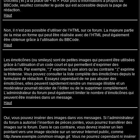
crochets [ et ] à la place de < et >. Pour plus d’informations à propos du
BBCode, veuillez consulter le guide qui est accessible depuis la page de
rédaction.
Haut
Puis-je utiliser de l’HTML ?
Non, il n’est pas possible d’utiliser de l’HTML sur ce forum. La majeure partie
de la mise en forme qui peut être réalisée avec de l’HTML peut également
être obtenue grâce à l’utilisation du BBCode.
Haut
Que sont les émoticônes ?
Les émoticônes (ou smileys) sont de petites images qui peuvent être utilisées
grâce à l’utilisation d’un code court et qui permettent d’exprimer des
sentiments. Par exemple, “:)” exprime la joie alors qu’au contraire “:(” exprime
la tristesse. Vous pouvez consulter la liste complète des émoticônes depuis le
formulaire de rédaction. Essayez cependant de ne pas abuser des
émoticônes, elles peuvent rapidement rendre un message illisible et un
modérateur pourrait décider de l’éditer ou de le supprimer complètement.
L’administrateur du forum peut également limiter le nombre d’émoticônes qui
peuvent être insérées dans un message.
Haut
Puis-je insérer des images ?
Oui, vous pouvez insérer des images dans vos messages. Si l’administrateur
du forum a autorisé l’insertion de pièces jointes, vous pourrez transférer des
images sur le forum. Dans le cas contraire, vous devrez insérer un lien
pointant vers une image stockée sur un serveur Internet public, comme
http://www.exemple.com/mon-image.gif. Vous ne pourrez cependant ni insérer