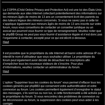
Qu’est-ce que la COPPA ?
La COPPA (Child Online Privacy and Protection Act) est une loi des États-Unis
qui demande aux sites Internet collectant potentiellement des informations sur
les mineurs âgés de moins de 13 ans un consentement écrit des parents ou
des tuteurs légaux des mineurs concernés. Si vous ne savez pas si cette loi
s’applique également aux mineurs âgés de moins de 13 ans inscrits sur votre
forum, nous vous conseillons de contacter un conseiller juridique ou un
avocat qui pourront vous fournir ce type de renseignement. Veuillez noter que
le phpBB Group ne peut pas vous fournir d’assistance légale et n’est donc pas
l’organisme à contacter, excepté pour ce qui est décrit ci-dessous.
Haut
Pourquoi ne puis-je pas m’inscrire ?
Il est possible que le propriétaire du site Internet ait banni votre adresse IP ou
interdit le nom d’utilisateur que vous souhaitez utiliser. Le propriétaire du
forum peut également avoir décidé de désactiver les inscriptions afin
d’empêcher tous les nouveaux visiteurs de s’inscrire. Pour plus
d’informations, veuillez contacter un administrateur du forum.
Haut
À quoi sert “Supprimer tous les cookies du forum” ?
L’option “Supprimer tous les cookies du forum” vous permet d’effacer tous les
cookies générés par phpBB3 qui conservent votre authentification et votre
connexion au forum. Les cookies permettent également d’enregistrer le statut
des messages, s’ils sont lus ou non lus, si cette fonctionnalité a été activée par
le propriétaire du forum. Si vous rencontrez des problèmes de connexion ou
de déconnexion au forum, la suppression des cookies peut vous aider à les
corriger.