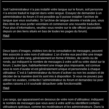
Ma langue n’apparaît pas dans la liste !
Soit l’administrateur n’a pas installé votre langue sur le forum, soit personne
n’a encore traduit le logiciel dans votre langue. Essayez de demander à un
administrateur du forum s’il est possible qu’il puisse installer l’archive de
langue que vous souhaitez. Si l’archive de langue désirée n’existe pas, vous
êtes libre de vous porter volontaire et commencer une nouvelle traduction.
Pour plus d’informations, veuillez vous rendre sur le site officiel (accessible
depuis un des liens situés en bas de toutes les pages du forum).
Haut
Comment puis-je afficher une image associée à mon nom
d’utilisateur ?
Deux types d’images, visibles lors de la consultation de messages, peuvent
être associés à votre nom d’utilisateur. L’un d’entre eux peut être une image
associée à votre rang, généralement en forme d’étoiles, de carrés ou de
ronds, qui indiquent le nombre de messages à votre actif ou votre statut sur le
forum. L’autre type, habituellement une image plus imposante, est connue
sous le nom d’avatar et est généralement unique et personnelle à chaque
utilisateur. C’est à l’administrateur du forum d’activer ou non les avatars et de
décider de la manière dont ils sont mis à disposition. Si vous ne pouvez pas
utiliser les avatars, contactez l’administrateur du forum et demandez-lui pour
quelles raisons a t-il souhaité désactiver cette fonctionnalité.
Haut
Quel est mon rang et comment puis-je le modifier ?
Les rangs, qui apparaissent en dessous de votre nom d’utilisateur, indiquent
le nombre de messages que vous avez à votre actif ou identifient certains
utilisateurs spéciaux, comme les modérateurs et les administrateurs. Dans la