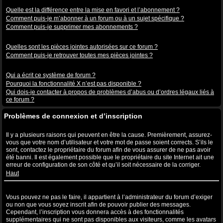
Abonnements aux sujets et favoris
Quelle est la différence entre la mise en favori et l’abonnement ?
Comment puis-je m’abonner à un forum ou à un sujet spécifique ?
Comment puis-je supprimer mes abonnements ?
Pièces jointes
Quelles sont les pièces jointes autorisées sur ce forum ?
Comment puis-je retrouver toutes mes pièces jointes ?
Questions à propos de phpBB3
Qui a écrit ce système de forum ?
Pourquoi la fonctionnalité X n’est pas disponible ?
Qui dois-je contacter à propos de problèmes d’abus ou d’ordres légaux liés à
ce forum ?
Problèmes de connexion et d’inscription
Pourquoi ne puis-je pas me connecter ?
Il y a plusieurs raisons qui peuvent en être la cause. Premièrement, assurez-
vous que votre nom d’utilisateur et votre mot de passe soient corrects. S’ils le
sont, contactez le propriétaire du forum afin de vous assurer de ne pas avoir
été banni. Il est également possible que le propriétaire du site Internet ait une
erreur de configuration de son côté et qu’il soit nécessaire de la corriger.
Haut
Pourquoi ai-je besoin de m’inscrire, après tout ?
Vous pouvez ne pas le faire, il appartient à l’administrateur du forum d’exiger
ou non que vous soyez inscrit afin de pouvoir publier des messages.
Cependant, l’inscription vous donnera accès à des fonctionnalités
supplémentaires qui ne sont pas disponibles aux visiteurs, comme les avatars