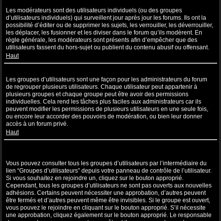
Que sont les modérateurs ?
Les modérateurs sont des utilisateurs individuels (ou des groupes
d’utilisateurs individuels) qui surveillent jour après jour les forums. Ils ont la
possibilité d’éditer ou de supprimer les sujets, les verrouiller, les déverrouiller,
les déplacer, les fusionner et les diviser dans le forum qu’ils modèrent. En
règle générale, les modérateurs sont présents afin d’empêcher que des
utilisateurs fassent du hors-sujet ou publient du contenu abusif ou offensant.
Haut
Que sont les groupes d’utilisateurs ?
Les groupes d’utilisateurs sont une façon pour les administrateurs du forum
de regrouper plusieurs utilisateurs. Chaque utilisateur peut appartenir à
plusieurs groupes et chaque groupe peut être avoir des permissions
individuelles. Cela rend les tâches plus faciles aux administrateurs car ils
peuvent modifier les permissions de plusieurs utilisateurs en une seule fois,
ou encore leur accorder des pouvoirs de modération, ou bien leur donner
accès à un forum privé.
Haut
Où sont les groupes d’utilisateurs et comment puis-je en rejoindre
un ?
Vous pouvez consulter tous les groupes d’utilisateurs par l’intermédiaire du
lien “Groupes d’utilisateurs” depuis votre panneau de contrôle de l’utilisateur.
Si vous souhaitez en rejoindre un, cliquez sur le bouton approprié.
Cependant, tous les groupes d’utilisateurs ne sont pas ouverts aux nouvelles
adhésions. Certains peuvent nécessiter une approbation, d’autres peuvent
être fermés et d’autres peuvent même être invisibles. Si le groupe est ouvert,
vous pouvez le rejoindre en cliquant sur le bouton approprié. S’il nécessite
une approbation, cliquez également sur le bouton approprié. Le responsable