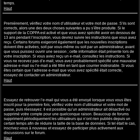
temps.
Haut
Je suis inscrit mais ne peux pas me connecter !
Premièrement, vérifiez votre nom d’utilisateur et votre mot de passe. S’ils sont
corrects, alors une des deux choses suivantes a pu s’être produite. Si le
support de la COPPA est activé et que vous avez spécifié avoir en dessous de
13 ans pendant l’inscription, vous devrez suivre les instructions que vous avez
reçu. Certains forums exigeront également que les nouvelles inscriptions
doivent être activées, soit par vous-même ou soit par un administrateur, avant
que vous puissiez ouvrir une session ; cette information était présente lors de
votre inscription. Si vous aviez reçu un e-mail, consultez les instructions. Si
vous ne recevez pas d’e-mail, vous avez probablement spécifié une mauvaise
adresse e-mail ou l’e-mail a été filtré en tant que courrier indésirable. Si vous
êtes certain que l’adresse e-mail que vous avez spécifié était correcte,
essayez de contacter un administrateur.
Haut
Je m’étais déjà inscrit par le passé mais ne peux à présent plus me
connecter ?!
Essayez de retrouver l’e-mail qui vous a été envoyé lorsque vous vous êtes
inscrit pour la première fois, vérifiez votre nom d’utilisateur et votre mot de
passe, puis réessayez. Il est possible qu’un administrateur ait désactivé ou
supprimé votre compte pour une quelconque raison. Beaucoup de forums
suppriment périodiquement les utilisateurs qui n’ont rien publiés depuis un
certain temps afin de réduire la taille de la base de données. Si tel était le cas,
inscrivez-vous à nouveau et essayez de participer plus activement aux
discussions sur le forum.
Haut