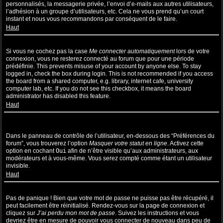
personnalisés, la messagerie privée, l’envoi d’e-mails aux autres utilisateurs,
l’adhésion à un groupe d’utilisateurs, etc. Cela ne vous prend qu’un court
instant et nous vous recommandons par conséquent de le faire.
Haut
Pourquoi suis-je déconnecté automatiquement ?
Si vous ne cochez pas la case
Me connecter automatiquement
lors de votre
connexion, vous ne resterez connecté au forum que pour une période
prédéfinie. This prevents misuse of your account by anyone else. To stay
logged in, check the box during login. This is not recommended if you access
the board from a shared computer, e.g. library, internet cafe, university
computer lab, etc. If you do not see this checkbox, it means the board
administrator has disabled this feature.
Haut
Comment puis-je empêcher l’affichage de mon nom d’utilisateur
dans la liste des utilisateurs en ligne ?
Dans le panneau de contrôle de l’utilisateur, en-dessous des “Préférences du
forum”, vous trouverez l’option
Masquer votre statut en ligne
. Activez cette
option en cochant
Oui
afin de n’être visible qu’aux administrateurs, aux
modérateurs et à vous-même. Vous serez compté comme étant un utilisateur
invisible.
Haut
J’ai perdu mon mot de passe !
Pas de panique ! Bien que votre mot de passe ne puisse pas être récupéré, il
peut facilement être réinitialisé. Rendez-vous sur la page de connexion et
cliquez sur
J’ai perdu mon mot de passe
. Suivez les instructions et vous
devriez être en mesure de pouvoir vous connecter de nouveau dans peu de