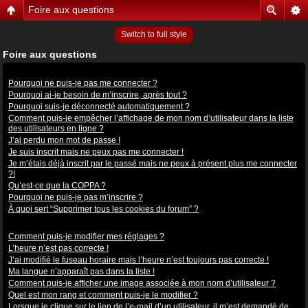
Foire aux questions
Switch to full style
Foire aux questions
Problèmes de connexion et d’inscription
Pourquoi ne puis-je pas me connecter ?
Pourquoi ai-je besoin de m’inscrire, après tout ?
Pourquoi suis-je déconnecté automatiquement ?
Comment puis-je empêcher l’affichage de mon nom d’utilisateur dans la liste
des utilisateurs en ligne ?
J’ai perdu mon mot de passe !
Je suis inscrit mais ne peux pas me connecter !
Je m’étais déjà inscrit par le passé mais ne peux à présent plus me connecter
?!
Qu’est-ce que la COPPA ?
Pourquoi ne puis-je pas m’inscrire ?
À quoi sert “Supprimer tous les cookies du forum” ?
Préférences et réglages des utilisateurs
Comment puis-je modifier mes réglages ?
L’heure n’est pas correcte !
J’ai modifié le fuseau horaire mais l’heure n’est toujours pas correcte !
Ma langue n’apparaît pas dans la liste !
Comment puis-je afficher une image associée à mon nom d’utilisateur ?
Quel est mon rang et comment puis-je le modifier ?
Lorsque je clique sur le lien de l’e-mail d’un utilisateur, il m’est demandé de