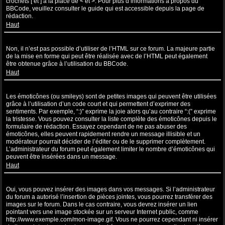
crochets [ et ] à la place de < et >. Pour plus d’informations à propos du
BBCode, veuillez consulter le guide qui est accessible depuis la page de
rédaction.
Haut
Puis-je utiliser de l’HTML ?
Non, il n’est pas possible d’utiliser de l’HTML sur ce forum. La majeure partie
de la mise en forme qui peut être réalisée avec de l’HTML peut également
être obtenue grâce à l’utilisation du BBCode.
Haut
Que sont les émoticônes ?
Les émoticônes (ou smileys) sont de petites images qui peuvent être utilisées
grâce à l’utilisation d’un code court et qui permettent d’exprimer des
sentiments. Par exemple, “:)” exprime la joie alors qu’au contraire “:(” exprime
la tristesse. Vous pouvez consulter la liste complète des émoticônes depuis le
formulaire de rédaction. Essayez cependant de ne pas abuser des
émoticônes, elles peuvent rapidement rendre un message illisible et un
modérateur pourrait décider de l’éditer ou de le supprimer complètement.
L’administrateur du forum peut également limiter le nombre d’émoticônes qui
peuvent être insérées dans un message.
Haut
Puis-je insérer des images ?
Oui, vous pouvez insérer des images dans vos messages. Si l’administrateur
du forum a autorisé l’insertion de pièces jointes, vous pourrez transférer des
images sur le forum. Dans le cas contraire, vous devrez insérer un lien
pointant vers une image stockée sur un serveur Internet public, comme
http://www.exemple.com/mon-image.gif. Vous ne pourrez cependant ni insérer