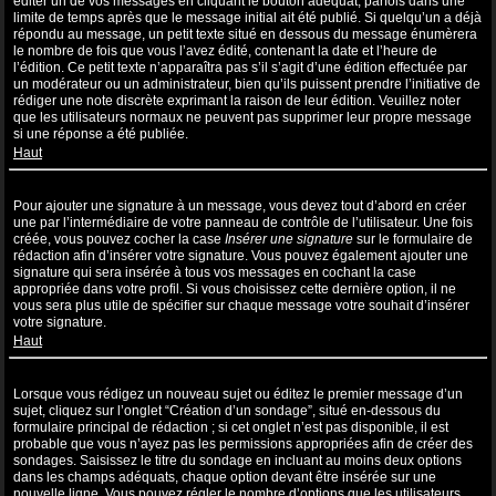
éditer un de vos messages en cliquant le bouton adéquat, parfois dans une
limite de temps après que le message initial ait été publié. Si quelqu’un a déjà
répondu au message, un petit texte situé en dessous du message énumèrera
le nombre de fois que vous l’avez édité, contenant la date et l’heure de
l’édition. Ce petit texte n’apparaîtra pas s’il s’agit d’une édition effectuée par
un modérateur ou un administrateur, bien qu’ils puissent prendre l’initiative de
rédiger une note discrète exprimant la raison de leur édition. Veuillez noter
que les utilisateurs normaux ne peuvent pas supprimer leur propre message
si une réponse a été publiée.
Haut
Comment puis-je ajouter une signature à un message ?
Pour ajouter une signature à un message, vous devez tout d’abord en créer
une par l’intermédiaire de votre panneau de contrôle de l’utilisateur. Une fois
créée, vous pouvez cocher la case
Insérer une signature
sur le formulaire de
rédaction afin d’insérer votre signature. Vous pouvez également ajouter une
signature qui sera insérée à tous vos messages en cochant la case
appropriée dans votre profil. Si vous choisissez cette dernière option, il ne
vous sera plus utile de spécifier sur chaque message votre souhait d’insérer
votre signature.
Haut
Comment puis-je créer un sondage ?
Lorsque vous rédigez un nouveau sujet ou éditez le premier message d’un
sujet, cliquez sur l’onglet “Création d’un sondage”, situé en-dessous du
formulaire principal de rédaction ; si cet onglet n’est pas disponible, il est
probable que vous n’ayez pas les permissions appropriées afin de créer des
sondages. Saisissez le titre du sondage en incluant au moins deux options
dans les champs adéquats, chaque option devant être insérée sur une
nouvelle ligne. Vous pouvez régler le nombre d’options que les utilisateurs