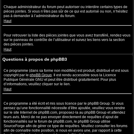
Quelles sont les pièces jointes autorisées sur ce forum ?
Chaque administrateur du forum peut autoriser ou interdire certains types de
pièces jointes. Si vous n’êtes pas sûr de ce qui est autorisé ou non, n’hésitez
pas à demander à l’administrateur du forum.
Haut
Comment puis-je retrouver toutes mes pièces jointes ?
Pour retrouver la liste des pièces jointes que vous avez transféré, rendez-vous
sur le panneau de contrôle de l’utilisateur et suivez les liens vers la section
des pièces jointes.
Haut
Questions à propos de phpBB3
Qui a écrit ce système de forum ?
Ce programme (dans sa forme non modifiée) est produit, distribué et est sous
copyright par le
phpBB Group
. Il est rendu accessible sous la Licence
Publique Générale GNU et peut être distribué gratuitement. Pour plus
d’informations, veuillez cliquer sur le lien.
Haut
Pourquoi la fonctionnalité X n’est pas disponible ?
Ce programme a été écrit et mis sous licence par le phpBB Group. Si vous
pensez qu’une fonctionnalité nécessite d’être ajoutée, veuillez vous rendre
sur le site Internet de phpBB.com, proposez-la au phpBB Group et attendez
leurs avis. Merci de ne pas envoyer directement de requêtes d’ajout de
fonctionnalités sur le forum de phpBB.com, le phpBB Group utilise
SourceForge afin de gérer ce type de requêtes. Veuillez consulter les forums
afin de connaitre notre position, si nous en avons une, par rapport à cette