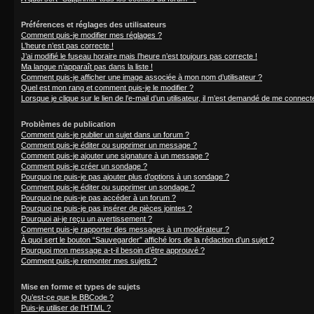
Préférences et réglages des utilisateurs
Comment puis-je modifier mes réglages ?
L’heure n’est pas correcte !
J’ai modifié le fuseau horaire mais l’heure n’est toujours pas correcte !
Ma langue n’apparaît pas dans la liste !
Comment puis-je afficher une image associée à mon nom d’utilisateur ?
Quel est mon rang et comment puis-je le modifier ?
Lorsque je clique sur le lien de l’e-mail d’un utilisateur, il m’est demandé de me connect
Problèmes de publication
Comment puis-je publier un sujet dans un forum ?
Comment puis-je éditer ou supprimer un message ?
Comment puis-je ajouter une signature à un message ?
Comment puis-je créer un sondage ?
Pourquoi ne puis-je pas ajouter plus d’options à un sondage ?
Comment puis-je éditer ou supprimer un sondage ?
Pourquoi ne puis-je pas accéder à un forum ?
Pourquoi ne puis-je pas insérer de pièces jointes ?
Pourquoi ai-je reçu un avertissement ?
Comment puis-je rapporter des messages à un modérateur ?
À quoi sert le bouton “Sauvegarder” affiché lors de la rédaction d’un sujet ?
Pourquoi mon message a-t-il besoin d’être approuvé ?
Comment puis-je remonter mes sujets ?
Mise en forme et types de sujets
Qu’est-ce que le BBCode ?
Puis-je utiliser de l’HTML ?