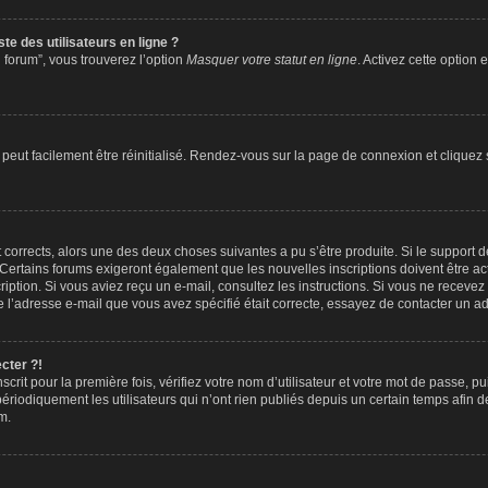
te des utilisateurs en ligne ?
 forum”, vous trouverez l’option
Masquer votre statut en ligne
. Activez cette option
peut facilement être réinitialisé. Rendez-vous sur la page de connexion et cliquez
nt corrects, alors une des deux choses suivantes a pu s’être produite. Si le suppor
. Certains forums exigeront également que les nouvelles inscriptions doivent être a
nscription. Si vous aviez reçu un e-mail, consultez les instructions. Si vous ne rec
que l’adresse e-mail que vous avez spécifié était correcte, essayez de contacter un ad
cter ?!
crit pour la première fois, vérifiez votre nom d’utilisateur et votre mot de passe, p
iquement les utilisateurs qui n’ont rien publiés depuis un certain temps afin de ré
m.