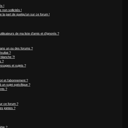
s !
non sollicités !
e la part de quelqu’un sur ce forum !
ilisateurs de ma liste d’amis et d’ignorés ?
dans un ou des forums ?
sultat ?
 blanche ?!
s ?
ssages et sujets ?
ori et l’abonnement ?
 un sujet spécifique ?
nts ?
sur ce forum ?
s jointes ?
ible ?