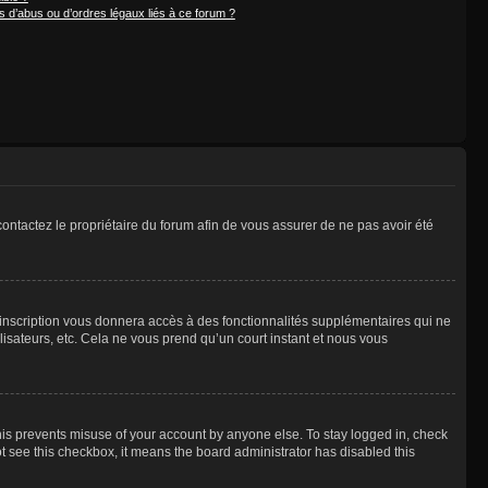
 d’abus ou d’ordres légaux liés à ce forum ?
 contactez le propriétaire du forum afin de vous assurer de ne pas avoir été
l’inscription vous donnera accès à des fonctionnalités supplémentaires qui ne
lisateurs, etc. Cela ne vous prend qu’un court instant et nous vous
is prevents misuse of your account by anyone else. To stay logged in, check
not see this checkbox, it means the board administrator has disabled this