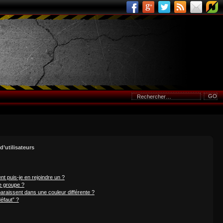
d’utilisateurs
nt puis-je en rejoindre un ?
e groupe ?
paraissent dans une couleur différente ?
éfaut” ?