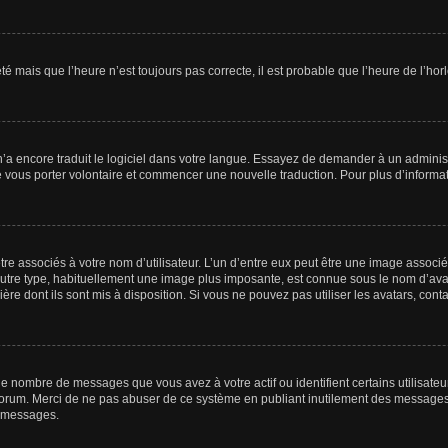
été mais que l’heure n’est toujours pas correcte, il est probable que l’heure de l’hor
 n’a encore traduit le logiciel dans votre langue. Essayez de demander à un administr
e vous porter volontaire et commencer une nouvelle traduction. Pour plus d’informatio
re associés à votre nom d’utilisateur. L’un d’entre eux peut être une image associé
’autre type, habituellement une image plus imposante, est connue sous le nom d’ava
ère dont ils sont mis à disposition. Si vous ne pouvez pas utiliser les avatars, cont
le nombre de messages que vous avez à votre actif ou identifient certains utilisat
u forum. Merci de ne pas abuser de ce système en publiant inutilement des messages
e messages.