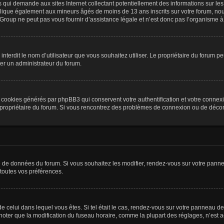
is qui demande aux sites Internet collectant potentiellement des informations sur 
plique également aux mineurs âgés de moins de 13 ans inscrits sur votre forum, nou
roup ne peut pas vous fournir d’assistance légale et n’est donc pas l’organisme à c
ou interdit le nom d’utilisateur que vous souhaitez utiliser. Le propriétaire du forum
ter un administrateur du forum.
s cookies générés par phpBB3 qui conservent votre authentification et votre connex
r le propriétaire du forum. Si vous rencontrez des problèmes de connexion ou de déc
se de données du forum. Si vous souhaitez les modifier, rendez-vous sur votre pannea
toutes vos préférences.
 de celui dans lequel vous êtes. Si tel était le cas, rendez-vous sur votre panneau de 
er que la modification du fuseau horaire, comme la plupart des réglages, n’est acces