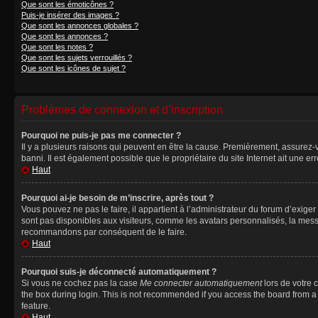
Que sont les émoticônes ?
Puis-je insérer des images ?
Que sont les annonces globales ?
Que sont les annonces ?
Que sont les notes ?
Que sont les sujets verrouillés ?
Que sont les icônes de sujet ?
Problèmes de connexion et d’inscription
Pourquoi ne puis-je pas me connecter ?
Il y a plusieurs raisons qui peuvent en être la cause. Premièrement, assurez-vo
banni. Il est également possible que le propriétaire du site Internet ait une err
Haut
Pourquoi ai-je besoin de m’inscrire, après tout ?
Vous pouvez ne pas le faire, il appartient à l’administrateur du forum d’exig
sont pas disponibles aux visiteurs, comme les avatars personnalisés, la messag
recommandons par conséquent de le faire.
Haut
Pourquoi suis-je déconnecté automatiquement ?
Si vous ne cochez pas la case
Me connecter automatiquement
lors de votre 
the box during login. This is not recommended if you access the board from a sh
feature.
Haut