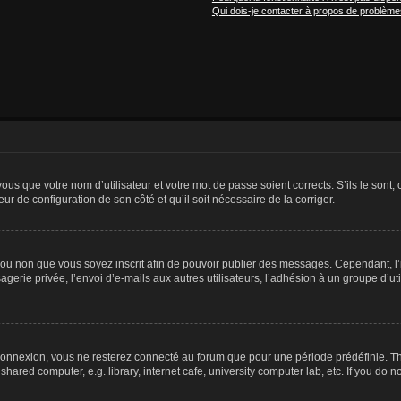
Qui dois-je contacter à propos de problèmes
us que votre nom d’utilisateur et votre mot de passe soient corrects. S’ils le sont,
eur de configuration de son côté et qu’il soit nécessaire de la corriger.
er ou non que vous soyez inscrit afin de pouvoir publier des messages. Cependant, 
erie privée, l’envoi d’e-mails aux autres utilisateurs, l’adhésion à un groupe d’uti
connexion, vous ne resterez connecté au forum que pour une période prédéfinie. Th
ared computer, e.g. library, internet cafe, university computer lab, etc. If you do 