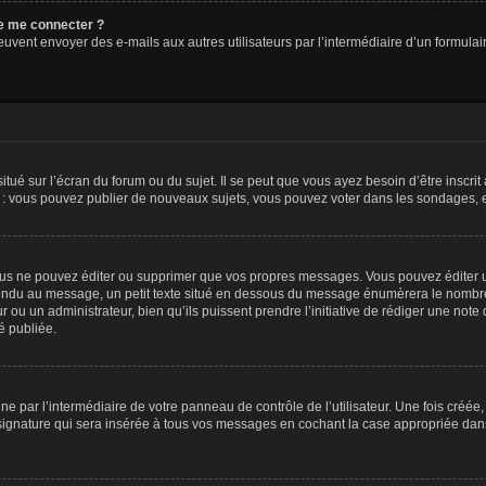
 de me connecter ?
its peuvent envoyer des e-mails aux autres utilisateurs par l’intermédiaire d’un form
tué sur l’écran du forum ou du sujet. Il se peut que vous ayez besoin d’être inscri
e : vous pouvez publier de nouveaux sujets, vous pouvez voter dans les sondages, e
us ne pouvez éditer ou supprimer que vos propres messages. Vous pouvez éditer u
pondu au message, un petit texte situé en dessous du message énumèrera le nombre de
r ou un administrateur, bien qu’ils puissent prendre l’initiative de rédiger une note 
é publiée.
e par l’intermédiaire de votre panneau de contrôle de l’utilisateur. Une fois créé
ignature qui sera insérée à tous vos messages en cochant la case appropriée dans vo