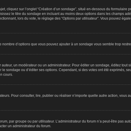
, cliquez sur l’onglet “Création d’un sondage”, situé en-dessous du formulaire princ
sissez le titre du sondage en incluant au moins deux options dans les champs adé
ctionnant, lors du vote, le réglage des “Options par utilisateur”. Vous pouvez égale
i le nombre d’options que vous pouvez ajouter à un sondage vous semble trop restre
auteur, un modérateur ou un administrateur. Pour éditer un sondage, éditez tout s
er le sondage ou d’éditer ses options. Cependant, si des votes ont été exprimés, seu
n cours.
isateurs. Pour consulter, lire, publier ou réaliser n’importe quelle autre action, v
um, par groupe ou par utilisateur. L’administrateur du forum n’a peut-être pas auto
acter un administrateur du forum.