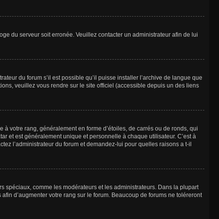
loge du serveur soit erronée. Veuillez contacter un administrateur afin de lui
ateur du forum s’il est possible qu’il puisse installer l’archive de langue que
ns, veuillez vous rendre sur le site officiel (accessible depuis un des liens
e à votre rang, généralement en forme d’étoiles, de carrés ou de ronds, qui
tar et est généralement unique et personnelle à chaque utilisateur. C’est à
actez l’administrateur du forum et demandez-lui pour quelles raisons a t-il
eurs spéciaux, comme les modérateurs et les administrateurs. Dans la plupart
 afin d’augmenter votre rang sur le forum. Beaucoup de forums ne toléreront