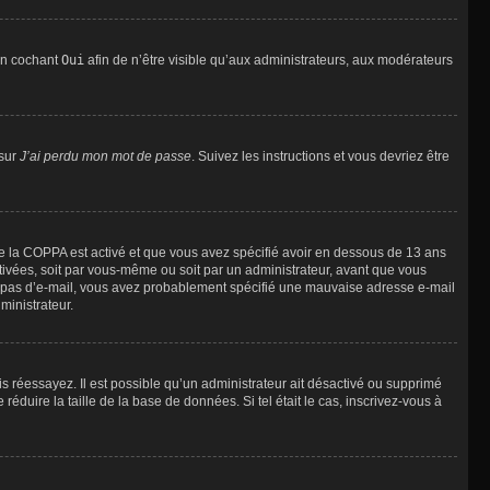
 en cochant
Oui
afin de n’être visible qu’aux administrateurs, aux modérateurs
 sur
J’ai perdu mon mot de passe
. Suivez les instructions et vous devriez être
t de la COPPA est activé et que vous avez spécifié avoir en dessous de 13 ans
ctivées, soit par vous-même ou soit par un administrateur, avant que vous
evez pas d’e-mail, vous avez probablement spécifié une mauvaise adresse e-mail
ministrateur.
uis réessayez. Il est possible qu’un administrateur ait désactivé ou supprimé
duire la taille de la base de données. Si tel était le cas, inscrivez-vous à