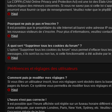
La COPPA (Child Online Privacy and Protection Act) est une loi des États-Un
tuteurs légaux des mineurs concernés. Si vous ne savez pas si cette loi s’ap
pourront vous fournir ce type de renseignement. Veuillez noter que le phpBB G
Haut
Pourquoi ne puis-je pas m’inscrire ?
Il est possible que le propriétaire du site Internet ait banni votre adresse IP 
les nouveaux visiteurs de s’inscrire. Pour plus d’informations, veuillez contac
Haut
À quoi sert “Supprimer tous les cookies du forum” ?
L’option “Supprimer tous les cookies du forum” vous permet d’effacer tous le
messages, s’ils sont lus ou non lus, si cette fonctionnalité a été activée pa
Haut
Préférences et réglages des utilisateurs
Comment puis-je modifier mes réglages ?
Si vous êtes un utilisateur inscrit, tous vos réglages sont stockés dans la ba
pages du forum. Ce système vous permettra de modifier tous vos réglages et 
Haut
L’heure n’est pas correcte !
Il est possible que l’heure affichée soit réglée sur un fuseau horaire différent
zone adéquate, par exemple Londres, Paris, New York, Sydney, etc. Veuillez not
l’occasion idéale de le faire.