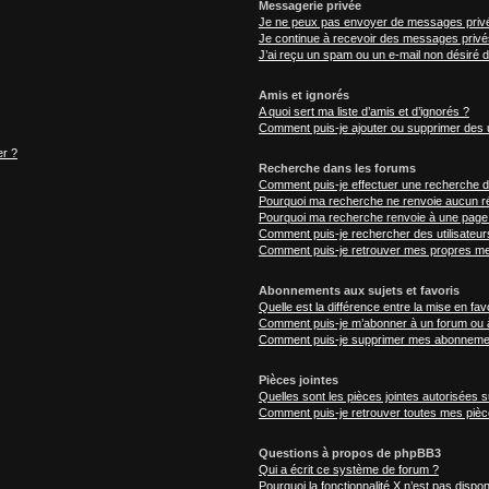
Messagerie privée
Je ne peux pas envoyer de messages privé
Je continue à recevoir des messages privés 
J’ai reçu un spam ou un e-mail non désiré d
Amis et ignorés
A quoi sert ma liste d’amis et d’ignorés ?
Comment puis-je ajouter ou supprimer des ut
er ?
Recherche dans les forums
Comment puis-je effectuer une recherche 
Pourquoi ma recherche ne renvoie aucun ré
Pourquoi ma recherche renvoie à une page
Comment puis-je rechercher des utilisateur
Comment puis-je retrouver mes propres me
Abonnements aux sujets et favoris
Quelle est la différence entre la mise en fav
Comment puis-je m’abonner à un forum ou à
Comment puis-je supprimer mes abonneme
Pièces jointes
Quelles sont les pièces jointes autorisées 
Comment puis-je retrouver toutes mes pièce
Questions à propos de phpBB3
Qui a écrit ce système de forum ?
Pourquoi la fonctionnalité X n’est pas dispon