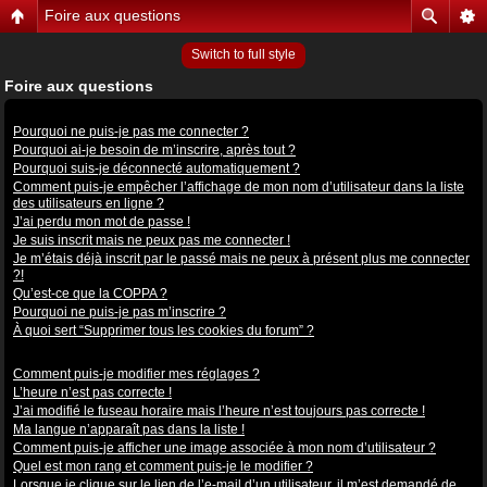
Foire aux questions
Switch to full style
Foire aux questions
Problèmes de connexion et d’inscription
Pourquoi ne puis-je pas me connecter ?
Pourquoi ai-je besoin de m’inscrire, après tout ?
Pourquoi suis-je déconnecté automatiquement ?
Comment puis-je empêcher l’affichage de mon nom d’utilisateur dans la liste
des utilisateurs en ligne ?
J’ai perdu mon mot de passe !
Je suis inscrit mais ne peux pas me connecter !
Je m’étais déjà inscrit par le passé mais ne peux à présent plus me connecter
?!
Qu’est-ce que la COPPA ?
Pourquoi ne puis-je pas m’inscrire ?
À quoi sert “Supprimer tous les cookies du forum” ?
Préférences et réglages des utilisateurs
Comment puis-je modifier mes réglages ?
L’heure n’est pas correcte !
J’ai modifié le fuseau horaire mais l’heure n’est toujours pas correcte !
Ma langue n’apparaît pas dans la liste !
Comment puis-je afficher une image associée à mon nom d’utilisateur ?
Quel est mon rang et comment puis-je le modifier ?
Lorsque je clique sur le lien de l’e-mail d’un utilisateur, il m’est demandé de