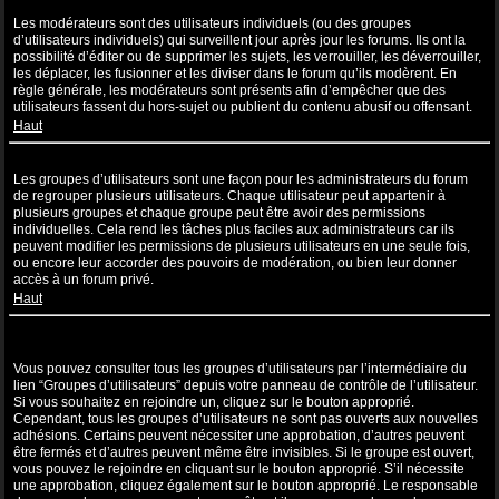
Que sont les modérateurs ?
Les modérateurs sont des utilisateurs individuels (ou des groupes
d’utilisateurs individuels) qui surveillent jour après jour les forums. Ils ont la
possibilité d’éditer ou de supprimer les sujets, les verrouiller, les déverrouiller,
les déplacer, les fusionner et les diviser dans le forum qu’ils modèrent. En
règle générale, les modérateurs sont présents afin d’empêcher que des
utilisateurs fassent du hors-sujet ou publient du contenu abusif ou offensant.
Haut
Que sont les groupes d’utilisateurs ?
Les groupes d’utilisateurs sont une façon pour les administrateurs du forum
de regrouper plusieurs utilisateurs. Chaque utilisateur peut appartenir à
plusieurs groupes et chaque groupe peut être avoir des permissions
individuelles. Cela rend les tâches plus faciles aux administrateurs car ils
peuvent modifier les permissions de plusieurs utilisateurs en une seule fois,
ou encore leur accorder des pouvoirs de modération, ou bien leur donner
accès à un forum privé.
Haut
Où sont les groupes d’utilisateurs et comment puis-je en rejoindre
un ?
Vous pouvez consulter tous les groupes d’utilisateurs par l’intermédiaire du
lien “Groupes d’utilisateurs” depuis votre panneau de contrôle de l’utilisateur.
Si vous souhaitez en rejoindre un, cliquez sur le bouton approprié.
Cependant, tous les groupes d’utilisateurs ne sont pas ouverts aux nouvelles
adhésions. Certains peuvent nécessiter une approbation, d’autres peuvent
être fermés et d’autres peuvent même être invisibles. Si le groupe est ouvert,
vous pouvez le rejoindre en cliquant sur le bouton approprié. S’il nécessite
une approbation, cliquez également sur le bouton approprié. Le responsable