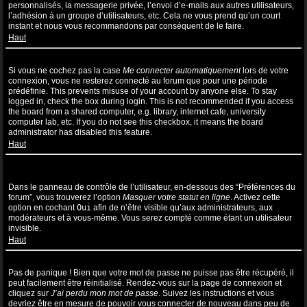
personnalisés, la messagerie privée, l’envoi d’e-mails aux autres utilisateurs,
l’adhésion à un groupe d’utilisateurs, etc. Cela ne vous prend qu’un court
instant et nous vous recommandons par conséquent de le faire.
Haut
Pourquoi suis-je déconnecté automatiquement ?
Si vous ne cochez pas la case
Me connecter automatiquement
lors de votre
connexion, vous ne resterez connecté au forum que pour une période
prédéfinie. This prevents misuse of your account by anyone else. To stay
logged in, check the box during login. This is not recommended if you access
the board from a shared computer, e.g. library, internet cafe, university
computer lab, etc. If you do not see this checkbox, it means the board
administrator has disabled this feature.
Haut
Comment puis-je empêcher l’affichage de mon nom d’utilisateur
dans la liste des utilisateurs en ligne ?
Dans le panneau de contrôle de l’utilisateur, en-dessous des “Préférences du
forum”, vous trouverez l’option
Masquer votre statut en ligne
. Activez cette
option en cochant
Oui
afin de n’être visible qu’aux administrateurs, aux
modérateurs et à vous-même. Vous serez compté comme étant un utilisateur
invisible.
Haut
J’ai perdu mon mot de passe !
Pas de panique ! Bien que votre mot de passe ne puisse pas être récupéré, il
peut facilement être réinitialisé. Rendez-vous sur la page de connexion et
cliquez sur
J’ai perdu mon mot de passe
. Suivez les instructions et vous
devriez être en mesure de pouvoir vous connecter de nouveau dans peu de