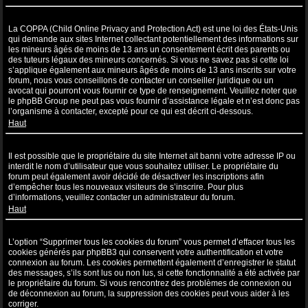
Qu’est-ce que la COPPA ?
La COPPA (Child Online Privacy and Protection Act) est une loi des États-Unis
qui demande aux sites Internet collectant potentiellement des informations sur
les mineurs âgés de moins de 13 ans un consentement écrit des parents ou
des tuteurs légaux des mineurs concernés. Si vous ne savez pas si cette loi
s’applique également aux mineurs âgés de moins de 13 ans inscrits sur votre
forum, nous vous conseillons de contacter un conseiller juridique ou un
avocat qui pourront vous fournir ce type de renseignement. Veuillez noter que
le phpBB Group ne peut pas vous fournir d’assistance légale et n’est donc pas
l’organisme à contacter, excepté pour ce qui est décrit ci-dessous.
Haut
Pourquoi ne puis-je pas m’inscrire ?
Il est possible que le propriétaire du site Internet ait banni votre adresse IP ou
interdit le nom d’utilisateur que vous souhaitez utiliser. Le propriétaire du
forum peut également avoir décidé de désactiver les inscriptions afin
d’empêcher tous les nouveaux visiteurs de s’inscrire. Pour plus
d’informations, veuillez contacter un administrateur du forum.
Haut
À quoi sert “Supprimer tous les cookies du forum” ?
L’option “Supprimer tous les cookies du forum” vous permet d’effacer tous les
cookies générés par phpBB3 qui conservent votre authentification et votre
connexion au forum. Les cookies permettent également d’enregistrer le statut
des messages, s’ils sont lus ou non lus, si cette fonctionnalité a été activée par
le propriétaire du forum. Si vous rencontrez des problèmes de connexion ou
de déconnexion au forum, la suppression des cookies peut vous aider à les
corriger.