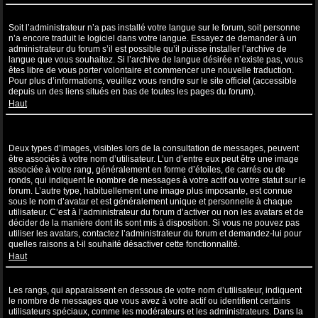
Ma langue n’apparaît pas dans la liste !
Soit l’administrateur n’a pas installé votre langue sur le forum, soit personne
n’a encore traduit le logiciel dans votre langue. Essayez de demander à un
administrateur du forum s’il est possible qu’il puisse installer l’archive de
langue que vous souhaitez. Si l’archive de langue désirée n’existe pas, vous
êtes libre de vous porter volontaire et commencer une nouvelle traduction.
Pour plus d’informations, veuillez vous rendre sur le site officiel (accessible
depuis un des liens situés en bas de toutes les pages du forum).
Haut
Comment puis-je afficher une image associée à mon nom
d’utilisateur ?
Deux types d’images, visibles lors de la consultation de messages, peuvent
être associés à votre nom d’utilisateur. L’un d’entre eux peut être une image
associée à votre rang, généralement en forme d’étoiles, de carrés ou de
ronds, qui indiquent le nombre de messages à votre actif ou votre statut sur le
forum. L’autre type, habituellement une image plus imposante, est connue
sous le nom d’avatar et est généralement unique et personnelle à chaque
utilisateur. C’est à l’administrateur du forum d’activer ou non les avatars et de
décider de la manière dont ils sont mis à disposition. Si vous ne pouvez pas
utiliser les avatars, contactez l’administrateur du forum et demandez-lui pour
quelles raisons a t-il souhaité désactiver cette fonctionnalité.
Haut
Quel est mon rang et comment puis-je le modifier ?
Les rangs, qui apparaissent en dessous de votre nom d’utilisateur, indiquent
le nombre de messages que vous avez à votre actif ou identifient certains
utilisateurs spéciaux, comme les modérateurs et les administrateurs. Dans la