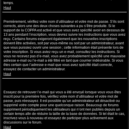
temps.
Haut
Je suis inscrit mais ne peux pas me connecter !
Premièrement, vérifiez votre nom d’utilisateur et votre mot de passe. S’ils sont
corrects, alors une des deux choses suivantes a pu s’être produite. Si le
support de la COPPA est activé et que vous avez spécifié avoir en dessous de
13 ans pendant l’inscription, vous devrez suivre les instructions que vous avez
reçu. Certains forums exigeront également que les nouvelles inscriptions
doivent être activées, soit par vous-même ou soit par un administrateur, avant
que vous puissiez ouvrir une session ; cette information était présente lors de
votre inscription. Si vous aviez reçu un e-mail, consultez les instructions. Si
vous ne recevez pas d’e-mail, vous avez probablement spécifié une mauvaise
adresse e-mail ou l’e-mail a été filtré en tant que courrier indésirable. Si vous
êtes certain que l’adresse e-mail que vous avez spécifié était correcte,
essayez de contacter un administrateur.
Haut
Je m’étais déjà inscrit par le passé mais ne peux à présent plus me
connecter ?!
Essayez de retrouver l’e-mail qui vous a été envoyé lorsque vous vous êtes
inscrit pour la première fois, vérifiez votre nom d’utilisateur et votre mot de
passe, puis réessayez. Il est possible qu’un administrateur ait désactivé ou
supprimé votre compte pour une quelconque raison. Beaucoup de forums
suppriment périodiquement les utilisateurs qui n’ont rien publiés depuis un
certain temps afin de réduire la taille de la base de données. Si tel était le cas,
inscrivez-vous à nouveau et essayez de participer plus activement aux
discussions sur le forum.
Haut