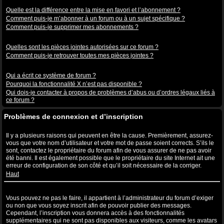
Abonnements aux sujets et favoris
Quelle est la différence entre la mise en favori et l’abonnement ?
Comment puis-je m’abonner à un forum ou à un sujet spécifique ?
Comment puis-je supprimer mes abonnements ?
Pièces jointes
Quelles sont les pièces jointes autorisées sur ce forum ?
Comment puis-je retrouver toutes mes pièces jointes ?
Questions à propos de phpBB3
Qui a écrit ce système de forum ?
Pourquoi la fonctionnalité X n’est pas disponible ?
Qui dois-je contacter à propos de problèmes d’abus ou d’ordres légaux liés à
ce forum ?
Problèmes de connexion et d’inscription
Pourquoi ne puis-je pas me connecter ?
Il y a plusieurs raisons qui peuvent en être la cause. Premièrement, assurez-
vous que votre nom d’utilisateur et votre mot de passe soient corrects. S’ils le
sont, contactez le propriétaire du forum afin de vous assurer de ne pas avoir
été banni. Il est également possible que le propriétaire du site Internet ait une
erreur de configuration de son côté et qu’il soit nécessaire de la corriger.
Haut
Pourquoi ai-je besoin de m’inscrire, après tout ?
Vous pouvez ne pas le faire, il appartient à l’administrateur du forum d’exiger
ou non que vous soyez inscrit afin de pouvoir publier des messages.
Cependant, l’inscription vous donnera accès à des fonctionnalités
supplémentaires qui ne sont pas disponibles aux visiteurs, comme les avatars