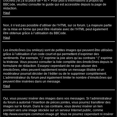
crochets [ et ] à la place de < et >. Pour plus d’informations à propos du
BBCode, veuillez consulter le guide qui est accessible depuis la page de
rédaction.
Haut
Puis-je utiliser de l’HTML ?
Non, il n’est pas possible d’utiliser de l’HTML sur ce forum. La majeure partie
de la mise en forme qui peut être réalisée avec de l’HTML peut également
être obtenue grâce à l’utilisation du BBCode.
Haut
Que sont les émoticônes ?
Les émoticônes (ou smileys) sont de petites images qui peuvent être utilisées
grâce à l’utilisation d’un code court et qui permettent d’exprimer des
sentiments. Par exemple, “:)” exprime la joie alors qu’au contraire “:(” exprime
la tristesse. Vous pouvez consulter la liste complète des émoticônes depuis le
formulaire de rédaction. Essayez cependant de ne pas abuser des
émoticônes, elles peuvent rapidement rendre un message illisible et un
modérateur pourrait décider de l’éditer ou de le supprimer complètement.
L’administrateur du forum peut également limiter le nombre d’émoticônes qui
peuvent être insérées dans un message.
Haut
Puis-je insérer des images ?
Oui, vous pouvez insérer des images dans vos messages. Si l’administrateur
du forum a autorisé l’insertion de pièces jointes, vous pourrez transférer des
images sur le forum. Dans le cas contraire, vous devrez insérer un lien
pointant vers une image stockée sur un serveur Internet public, comme
http://www.exemple.com/mon-image.gif. Vous ne pourrez cependant ni insérer