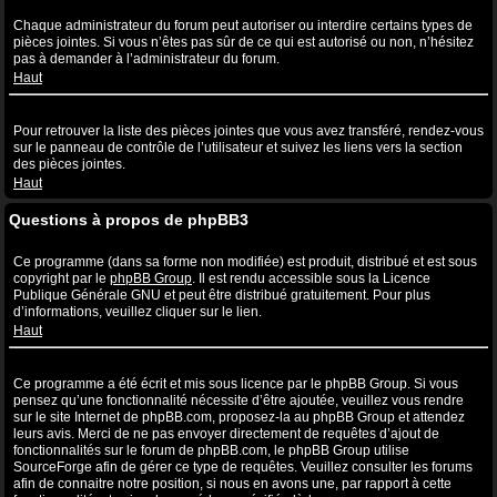
Quelles sont les pièces jointes autorisées sur ce forum ?
Chaque administrateur du forum peut autoriser ou interdire certains types de
pièces jointes. Si vous n’êtes pas sûr de ce qui est autorisé ou non, n’hésitez
pas à demander à l’administrateur du forum.
Haut
Comment puis-je retrouver toutes mes pièces jointes ?
Pour retrouver la liste des pièces jointes que vous avez transféré, rendez-vous
sur le panneau de contrôle de l’utilisateur et suivez les liens vers la section
des pièces jointes.
Haut
Questions à propos de phpBB3
Qui a écrit ce système de forum ?
Ce programme (dans sa forme non modifiée) est produit, distribué et est sous
copyright par le
phpBB Group
. Il est rendu accessible sous la Licence
Publique Générale GNU et peut être distribué gratuitement. Pour plus
d’informations, veuillez cliquer sur le lien.
Haut
Pourquoi la fonctionnalité X n’est pas disponible ?
Ce programme a été écrit et mis sous licence par le phpBB Group. Si vous
pensez qu’une fonctionnalité nécessite d’être ajoutée, veuillez vous rendre
sur le site Internet de phpBB.com, proposez-la au phpBB Group et attendez
leurs avis. Merci de ne pas envoyer directement de requêtes d’ajout de
fonctionnalités sur le forum de phpBB.com, le phpBB Group utilise
SourceForge afin de gérer ce type de requêtes. Veuillez consulter les forums
afin de connaitre notre position, si nous en avons une, par rapport à cette