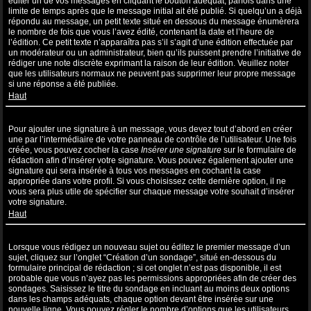
éditer un de vos messages en cliquant le bouton adéquat, parfois dans une
limite de temps après que le message initial ait été publié. Si quelqu’un a déjà
répondu au message, un petit texte situé en dessous du message énumèrera
le nombre de fois que vous l’avez édité, contenant la date et l’heure de
l’édition. Ce petit texte n’apparaîtra pas s’il s’agit d’une édition effectuée par
un modérateur ou un administrateur, bien qu’ils puissent prendre l’initiative de
rédiger une note discrète exprimant la raison de leur édition. Veuillez noter
que les utilisateurs normaux ne peuvent pas supprimer leur propre message
si une réponse a été publiée.
Haut
Comment puis-je ajouter une signature à un message ?
Pour ajouter une signature à un message, vous devez tout d’abord en créer
une par l’intermédiaire de votre panneau de contrôle de l’utilisateur. Une fois
créée, vous pouvez cocher la case
Insérer une signature
sur le formulaire de
rédaction afin d’insérer votre signature. Vous pouvez également ajouter une
signature qui sera insérée à tous vos messages en cochant la case
appropriée dans votre profil. Si vous choisissez cette dernière option, il ne
vous sera plus utile de spécifier sur chaque message votre souhait d’insérer
votre signature.
Haut
Comment puis-je créer un sondage ?
Lorsque vous rédigez un nouveau sujet ou éditez le premier message d’un
sujet, cliquez sur l’onglet “Création d’un sondage”, situé en-dessous du
formulaire principal de rédaction ; si cet onglet n’est pas disponible, il est
probable que vous n’ayez pas les permissions appropriées afin de créer des
sondages. Saisissez le titre du sondage en incluant au moins deux options
dans les champs adéquats, chaque option devant être insérée sur une
nouvelle ligne. Vous pouvez régler le nombre d’options que les utilisateurs